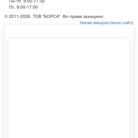
Пн-Чт. 9:00-17:30
Пт. 9:00-17:00
© 2011-2026. ТОВ "БОРСА". Всі права захищено
Умови використання сайту
ТОП Категорії
Топ меню
Асортимент
Купити картонний тубус
Виготовлення пакетів на
Сумки оптом купити
замовлення
Крафтові упаковки оптом
Паперові пакетики на
Еко шоппер
замовлення
Бавовняні мішечки
Конверти а4
Нанесення логотипу
Пакет для їжі
Крафт пакетики
Бавовняний мішечок
Конверт формату а5
Пакети під нанесення
Конверт із логотипом
Тканинні сумки шопери
Виробництво пакетів із
Друк для конверту
логотипом
Пакет паперовий
Жіночу сумку з плащової
Спанбонд сумка
тканини
Етикетки самоклеючі
Поштові конверти