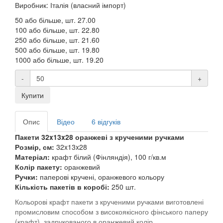
Виробник: Італія (власний імпорт)
50 або більше, шт.
27.00
100 або більше, шт.
22.80
250 або більше, шт.
21.60
500 або більше, шт.
19.80
1000 або більше, шт.
19.20
-
+
Купити
Опис
Відео
6 відгуків
Пакети 32x13x28 оранжеві з крученими ручками
Розмір, см:
32x13x28
Матеріал:
крафт білий (Фінляндія), 100 г/кв.м
Колір пакету:
оранжевий
Ручки:
паперові кручені, оранжевого кольору
Кількість пакетів в коробі:
250 шт.
Кольорові крафт пакети з крученими ручками виготовлені
промисловим способом з високоякісного фінського паперу
(крафт), задрукованого в оранжевий колір.