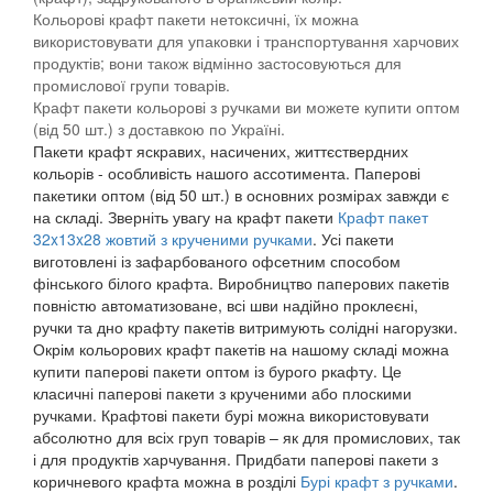
Кольорові крафт пакети нетоксичні, їх можна
використовувати для упаковки і транспортування харчових
продуктів; вони також відмінно застосовуються для
промислової групи товарів.
Крафт пакети кольорові з ручками ви можете купити оптом
(від 50 шт.) з доставкою по Україні.
Пакети крафт яскравих, насичених, життєствердних
кольорів - особливість нашого ассотимента. Паперові
пакетики оптом (від 50 шт.) в основних розмірах завжди є
на складі. Зверніть увагу на крафт пакети
Крафт пакет
32x13x28 жовтий з крученими ручками
. Усі пакети
виготовлені із зафарбованого офсетним способом
фінського білого крафта. Виробництво паперових пакетів
повністю автоматизоване, всі шви надійно проклеєні,
ручки та дно крафту пакетів витримують солідні нагорузки.
Окрім кольорових крафт пакетів на нашому складі можна
купити паперові пакети оптом із бурого ркафту. Це
класичні паперові пакети з крученими або плоскими
ручками. Крафтові пакети бурі можна використовувати
абсолютно для всіх груп товарів – як для промислових, так
і для продуктів харчування. Придбати паперові пакети з
коричневого крафта можна в розділі
Бурі крафт з ручками
.