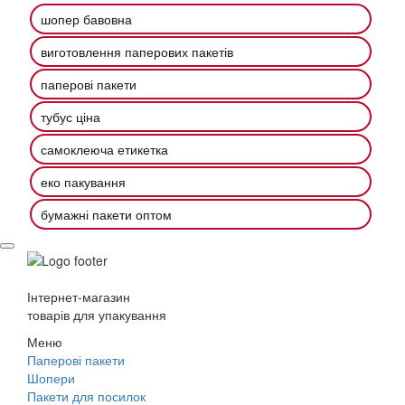
шопер бавовна
виготовлення паперових пакетів
паперові пакети
тубус ціна
самоклеюча етикетка
еко пакування
бумажні пакети оптом
Інтернет-магазин
товарів для упакування
Меню
Паперові пакети
Шопери
Пакети для посилок