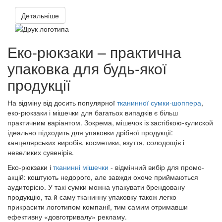
Детальніше
Еко-рюкзаки – практична
упаковка для будь-якої
продукції
На відміну від досить популярної
тканинної сумки-шоппера
,
еко-рюкзаки і мішечки для багатьох випадків є більш
практичним варіантом. Зокрема, мішечок із застібкою-кулиской
ідеально підходить для упаковки дрібної продукції:
канцелярських виробів, косметики, взуття, солодощів і
невеликих сувенірів.
Еко-рюкзаки і
тканинні мішечки
- відмінний вибір для промо-
акцій: коштують недорого, але завжди охоче приймаються
аудиторією. У такі сумки можна упакувати брендовану
продукцію, та й саму тканинну упаковку також легко
прикрасити логотипом компанії, тим самим отримавши
ефективну «довготривалу» рекламу.