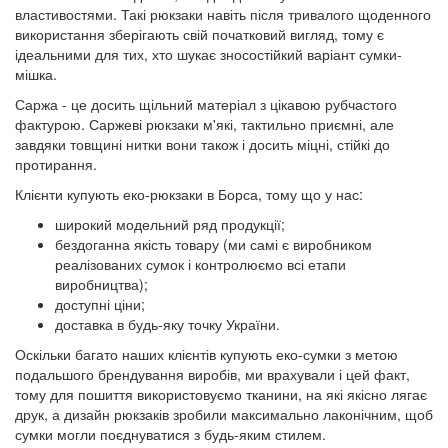
властивостями. Такі рюкзаки навіть після тривалого щоденного
використання зберігають свій початковий вигляд, тому є
ідеальними для тих, хто шукає зносостійкий варіант сумки-
мішка.
Саржа - це досить щільний матеріал з цікавою рубчастого
фактурою. Саржеві рюкзаки м'які, тактильно приємні, але
завдяки товщині нитки вони також і досить міцні, стійкі до
протирання.
Клієнти купують еко-рюкзаки в Борса, тому що у нас:
широкий модельний ряд продукції;
бездоганна якість товару (ми самі є виробником
реалізованих сумок і контролюємо всі етапи
виробництва);
доступні ціни;
доставка в будь-яку точку України.
Оскільки багато наших клієнтів купують еко-сумки з метою
подальшого брендування виробів, ми врахували і цей факт,
тому для пошиття використовуємо тканини, на які якісно лягає
друк, а дизайн рюкзаків зробили максимально лаконічним, щоб
сумки могли поєднуватися з будь-яким стилем.