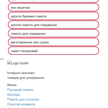
еко мішечок
купити бумажні пакети
купити пакети для пакування
пакети для пакування
виготовлення еко сумок
пакет паперовий
Інтернет-магазин
товарів для упакування
Меню
Паперові пакети
Шопери
Пакети для посилок
Поштові конверти