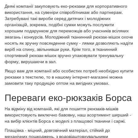
Деякі компанії закуповують еко-рюкзаки для корпоративного
використання, на сувеніри співробітникам або партнерам.
Затребувані такі вироби серед дитячих і молодіжних
організацій, зокрема, подібні сумки можуть послужити
хорошим подарунком для переможців або учасників всіляких
змагань і конкурсів. Молодіжний тканинний рюкзак-мішок охоче
носять як зручну повсякденне сумку - лямки дозволяють надіти
виріб на спину, звільнивши руки. Крім того, в тканинний
спортивний рюкзак-мішок зручно упаковувати тренувальну
форму, вирушаючи в зал.
Якщо вам для компанії або особистих потреб необхідно купити
рюкзаки з текстилю, то в нашому інтернет-магазині можна
замовити таку продукцію оптом на вигідних умовах.
Переваги еко-рюкзаків Борса
На відміну від компаній, які для пошиття рюкзаків-мішків
використовують виключно бавовну, наш асортимент ширший -
на вибір клієнтів Борса є моделі з плащової тканини і саржі.
Плащівка - міцний, довговічний матеріал, стійкий до
механічних пошкоджень, з водовідштовхувальними