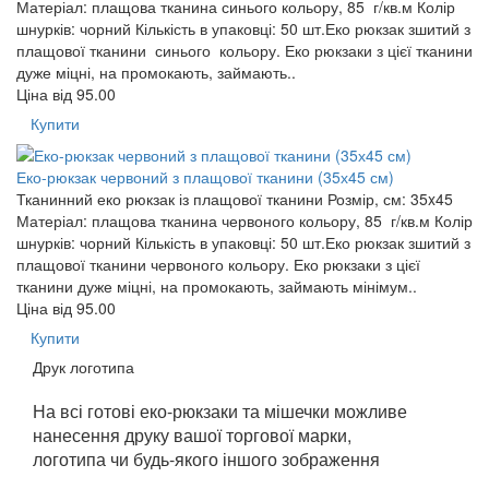
Матеріал: плащова тканина синього кольору, 85 г/кв.м Колір
шнурків: чорний Кількість в упаковці: 50 шт.Еко рюкзак зшитий з
плащової тканини синього кольору. Еко рюкзаки з цієї тканини
дуже міцні, на промокають, займають..
Ціна від
95.00
Купити
Еко-рюкзак червоний з плащової тканини (35х45 см)
Тканинний еко рюкзак із плащової тканини Розмір, см: 35x45
Матеріал: плащова тканина червоного кольору, 85 г/кв.м Колір
шнурків: чорний Кількість в упаковці: 50 шт.Еко рюкзак зшитий з
плащової тканини червоного кольору. Еко рюкзаки з цієї
тканини дуже міцні, на промокають, займають мінімум..
Ціна від
95.00
Купити
Друк логотипа
На всі готові еко-рюкзаки та мішечки можливе
нанесення друку вашої торгової марки,
логотипа чи будь-якого іншого зображення