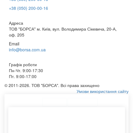
+38 (050) 200-00-16
Адреса
ТОВ "БОРСА" м. Київ, вул. Володимира Сікевича, 20-А,
оф. 205
Email
info@borsa.com.ua
Графік роботи
Пн-Чт. 9:00-17:30
Пт. 9:00-17:00
© 2011-2026. ТОВ "БОРСА". Всі права захищено
Умови використання сайту
ТОП Категорії
Топ меню
Асортимент
Друк паперових пакетів
Купити сумку з логотипом
Еко сумки з бавовни
Картонні тубуси
Крафт пакети білі
Тубус паперовий
Конверт с5
Крафтові упаковки