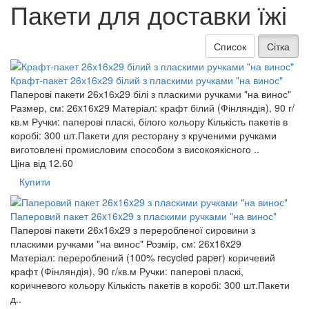
Пакети для доставки їжі
Список
Сітка
Крафт-пакет 26х16х29 білий з пласкими ручками "на винос"
Паперові пакети 26х16х29 білі з пласкими ручками "на винос"
Размер, см: 26x16x29 Матеріал: крафт білий (Фінляндія), 90 г/
кв.м Ручки: паперові пласкі, білого кольору Кількість пакетів в
коробі: 300 шт.Пакети для ресторану з крученими ручками
виготовлені промисловим способом з високоякісного ..
Ціна від
12.60
Купити
Паперовий пакет 26x16x29 з пласкими ручками "на винос"
Паперові пакети 26х16х29 з переробленої сировини з
пласкими ручками "на винос" Розмір, см: 26x16x29
Матеріал: перероблений (100% recycled paper) коричевий
крафт (Фінляндія), 90 г/кв.м Ручки: паперові пласкі,
коричневого кольору Кількість пакетів в коробі: 300 шт.Пакети
д..