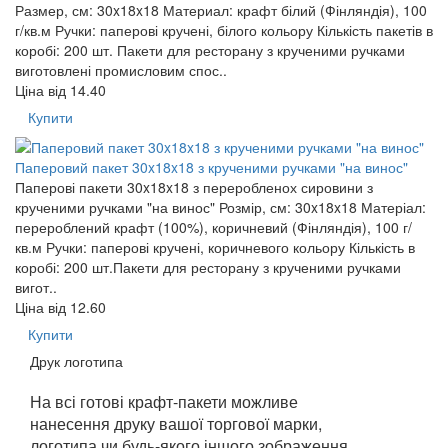
Размер, см: 30x18x18 Материал: крафт білий (Фінляндія), 100
г/кв.м Ручки: паперові кручені, білого кольору Кількість пакетів в
коробі: 200 шт. Пакети для ресторану з крученими ручками
виготовлені промисловим спос..
Ціна від
14.40
Купити
Паперовий пакет 30x18x18 з крученими ручками "на винос"
Паперові пакети 30x18x18 з переробленох сировини з
крученими ручками "на винос" Розмір, см: 30x18x18 Матеріал:
перероблений крафт (100%), коричневий (Фінляндія), 100 г/
кв.м Ручки: паперові кручені, коричневого кольору Кількість в
коробі: 200 шт.Пакети для ресторану з крученими ручками
вигот..
Ціна від
12.60
Купити
Друк логотипа
На всі готові крафт-пакети
можливе
нанесення друку вашої торгової марки,
логотипа чи будь-якого іншого зображення