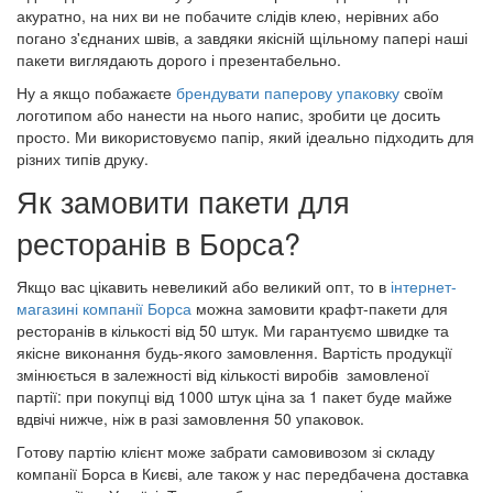
акуратно, на них ви не побачите слідів клею, нерівних або
погано з'єднаних швів, а завдяки якісній щільному папері наші
пакети виглядають дорого і презентабельно.
Ну а якщо побажаєте
брендувати паперову упаковку
своїм
логотипом або нанести на нього напис, зробити це досить
просто. Ми використовуємо папір, який ідеально підходить для
різних типів друку.
Як замовити пакети для
ресторанів в Борса?
Якщо вас цікавить невеликий або великий опт, то в
інтернет-
магазині компанії Борса
можна замовити крафт-пакети для
ресторанів в кількості від 50 штук. Ми гарантуємо швидке та
якісне виконання будь-якого замовлення. Вартість продукції
змінюється в залежності від кількості виробів замовленої
партії: при покупці від 1000 штук ціна за 1 пакет буде майже
вдвічі нижче, ніж в разі замовлення 50 упаковок.
Готову партію клієнт може забрати самовивозом зі складу
компанії Борса в Києві, але також у нас передбачена доставка