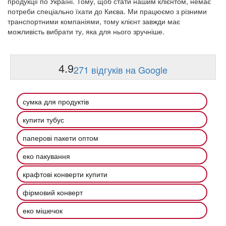
продукції по Україні. Тому, щоб стати нашим клієнтом, немає
потреби спеціально їхати до Києва. Ми працюємо з різними
транспортними компаніями, тому клієнт завжди має
можливість вибрати ту, яка для нього зручніше.
4.9
271 відгуків на Google
сумка для продуктів
купити тубус
паперові пакети оптом
еко пакування
крафтові конверти купити
фірмовий конверт
еко мішечок