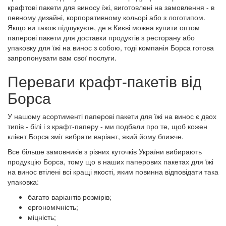
крафтові пакети для виносу їжі, виготовлені на замовлення - в
певному дизайні, корпоративному кольорі або з логотипом.
Якщо ви також підшукуєте, де в Києві можна купити оптом
паперові пакети для доставки продуктів з ресторану або
упаковку для їжі на винос з собою, тоді компанія Борса готова
запропонувати вам свої послуги.
Переваги крафт-пакетів від
Борса
У нашому асортименті паперові пакети для їжі на винос є двох
типів - білі і з крафт-паперу - ми подбали про те, щоб кожен
клієнт Борса зміг вибрати варіант, який йому ближче.
Все більше замовників з різних куточків України вибирають
продукцію Борса, тому що в наших паперових пакетах для їжі
на винос втілені всі кращі якості, яким повинна відповідати така
упаковка:
багато варіантів розмірів;
ергономічність;
міцність;