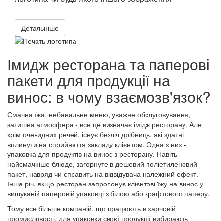
Детальніше
Імидж ресторана та паперові
пакети для продукції на
винос: в чому взаємозв'язок?
Смачна їжа, небанальне меню, уважне обслуговування,
затишна атмосфера - все це визначає імідж ресторану. Але
крім очевидних речей, існує безліч дрібниць, які здатні
вплинути на сприйняття закладу клієнтом. Одна з них -
упаковка для продуктів на винос з ресторану. Навіть
найсмачніше блюдо, загорнуте в дешевий поліетиленовий
пакет, навряд чи справить на відвідувача належний ефект.
Інша річ, якщо ресторан запропонує клієнтові їжу на винос у
вишуканій паперовій упаковці з білою або крафтового паперу.
Тому все більше компаній, що працюють в харчовій
промисловості, для упаковки своєї продукції вибирають