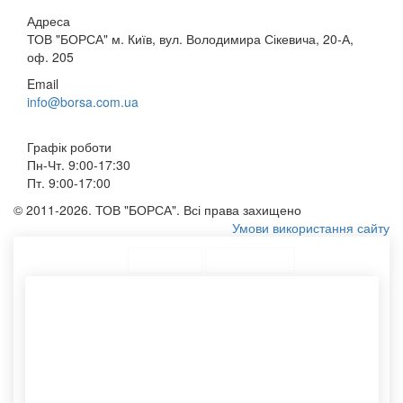
Адреса
ТОВ "БОРСА" м. Київ, вул. Володимира Сікевича, 20-А,
оф. 205
Email
info@borsa.com.ua
Графік роботи
Пн-Чт. 9:00-17:30
Пт. 9:00-17:00
© 2011-2026. ТОВ "БОРСА". Всі права захищено
Умови використання сайту
ТОП Категорії
Топ меню
Асортимент
Пакети паперові
Крафтові пакети з ручками
Сумку для продуктів
Сумки з лого
Пакет крафт оптом
Конверт бандерольний
Шоппер купити тканинний
Друк пакетів оптом
Етикетки самоклеючі
Картонні тубуси
Тканинний мішечок