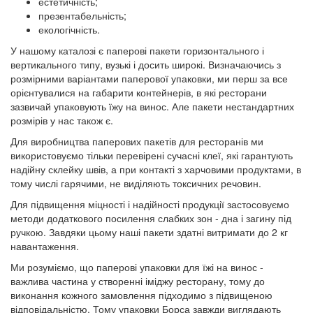
естетичність;
презентабельність;
екологічність.
У нашому каталозі є паперові пакети горизонтального і
вертикального типу, вузькі і досить широкі. Визначаючись з
розмірними варіантами паперової упаковки, ми перш за все
орієнтувалися на габарити контейнерів, в які ресторани
зазвичай упаковують їжу на винос. Але пакети нестандартних
розмірів у нас також є.
Для виробництва паперових пакетів для ресторанів ми
використовуємо тільки перевірені сучасні клеї, які гарантують
надійну склейку швів, а при контакті з харчовими продуктами, в
тому числі гарячими, не виділяють токсичних речовин.
Для підвищення міцності і надійності продукції застосовуємо
методи додаткового посилення слабких зон - дна і загину під
ручкою. Завдяки цьому наші пакети здатні витримати до 2 кг
навантаження.
Ми розуміємо, що паперові упаковки для їжі на винос -
важлива частина у створенні іміджу ресторану, тому до
виконання кожного замовлення підходимо з підвищеною
відповідальністю. Тому упаковки Борса завжди виглядають