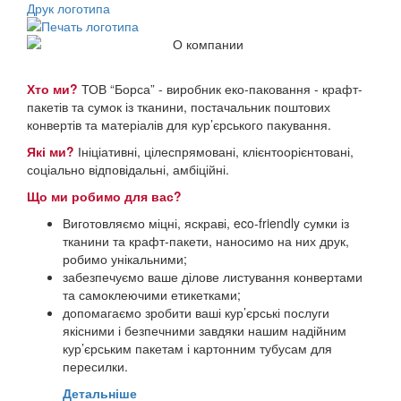
Друк логотипа
Хто ми?
ТОВ “Борса” - виробник еко-паковання - крафт-
пакетів та сумок із тканини, постачальник поштових
конвертів та матеріалів для кур’єрського пакування.
Які ми?
Ініціативні, цілеспрямовані, клієнтоорієнтовані,
соціально відповідальні, амбіційні.
Що ми робимо для вас?
Виготовляємо міцні, яскраві, eco-friendly сумки із
тканини та крафт-пакети, наносимо на них друк,
робимо унікальними;
забезпечуємо ваше ділове листування конвертами
та самоклеючими етикетками;
допомагаємо зробити ваші кур’єрські послуги
якісними і безпечними завдяки нашим надійним
кур’єрським пакетам і картонним тубусам для
пересилки.
Детальніше