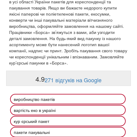
в усі області України пакетів для кореспонденції та
пакування товарів. Якщо ви бажаєте недорого купити
якісні паперові чи поліетиленові пакети, екосумки,
конверти чи інші пакувальні матеріали вітчизняного
виробництва, оформляйте замовлення на нашому сайті.
Працівники «Борса» зв’яжуться з вами, аби узгодити
деталі замовлення. На будь-який вид пакунку із нашого
асортименту може бути нанесений логотип вашої
компанії, надпис чи принт. Зробіть пакування свого товару
чи кореспонденції унікальним і впізнаваним. Замовляйте
кур’єрські пакунки в «Борса».
4.9
271 відгуків на Google
виробництво пакетів
вартість еко в україні
кур єрський пакет
пакети пакувальні