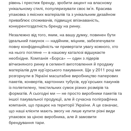
рівень і престиж бренду, зробити акцент на власному
унікальному стилі, популяризувати своє ім’я. Красива
упаковка з якісних матеріалів та з унікальним дизайном
приваблює споживачів, підвищує впізнаваність,
конкурентоздатність бренду на ринку.
Незалежно від того, яким, на вашу думку, повинен бути
ідеальний пакунок — надійним, міцним, забезпечувати
повну конфіденційність чи привертати увагу кожного, хто
на нього погляне — в нашому каталозі відшукаєте
необхідне. Компанія «Борса» — один з лідерів
вітчизняного ринку в сегменті виготовлення й продажу
матеріалів для кур’єрського пакування. Ще у 2011 році ми
розгорнули в Україні масштабне виробництво паперових
пакетів, конвертів, картонних тубусів, кур’єрських пакунків
із поліетилену, текстильних сумок різних розмірів та
форматів. А сьогодні ми — не просто виробники пакетів та
іншої пакувальної продукції, але й сучасна поліграфічна
компанія, що працює на території України. А це означає,
що наші клієнти мають змогу не лише купити різні види
упаковок за ціною виробника, але й замовити
брендування тари.