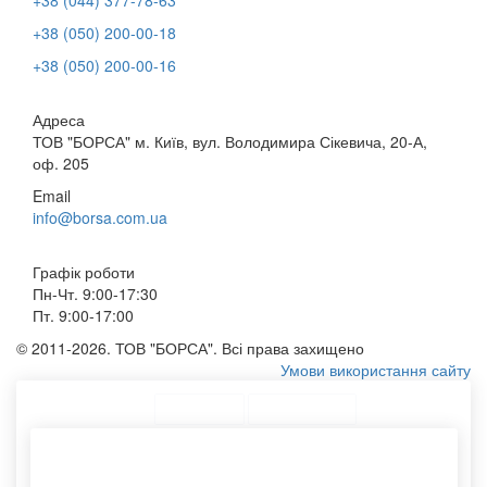
+38 (050) 200-00-18
+38 (050) 200-00-16
Адреса
ТОВ "БОРСА" м. Київ, вул. Володимира Сікевича, 20-А,
оф. 205
Email
info@borsa.com.ua
Графік роботи
Пн-Чт. 9:00-17:30
Пт. 9:00-17:00
© 2011-2026. ТОВ "БОРСА". Всі права захищено
Умови використання сайту
ТОП Категорії
Топ меню
Асортимент
Замовити пакети паперові
Купити поштовий конверт
Друк на сумках шоперах
Пакет паперовий оптом