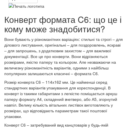
Конверт формата C6: що це і
кому може знадобитися?
Вони бувають у різноманітних варіаціях: стильні та строгі – для
ділового листування, оригінальні – для поздоровлень, яскраві
– для запрошень, з додатковим захистом – для важливої ​​
документації. Все це про конверти. Вони відрізняються
розмірами, якістю паперу та кольором. Але незважаючи на
величезну різноманітність варіантів, одними з найбільш
популярних залишаються класичні – формата С6.
Розмір конверта С6 – 114х162 мм. Це найменші серед
стандартних варіантів упакування для кореспонденції. В
конверт із такими габаритами з легкістю поміщається аркуш
паперу формату А4, складений вчетверо, або А5, згорнутий
навпіл. Велику кількість вітальних листівок виготовляють у
розмірах, що відповідають параметрам такої поштової
упаковки.
Конверт С6 – затребуваний вид канцтоварів у будь-якій