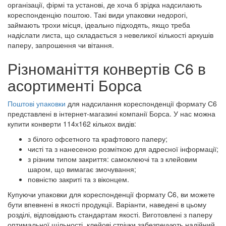
організації, фірмі та установі, де хоча б зрідка надсилають
кореспонденцію поштою. Такі види упаковки недорогі,
займають трохи місця, ідеально підходять, якщо треба
надіслати листа, що складається з невеликої кількості аркушів
паперу, запрошення чи вітання.
Різноманіття конвертів С6 в
асортименті Борса
Поштові упаковки
для надсилання кореспонденції формату С6
представлені в інтернет-магазині компанії Борса. У нас можна
купити конверти 114х162 кількох видів:
з білого офсетного та крафтового паперу;
чисті та з нанесеною розміткою для адресної інформації;
з різним типом закриття: самоклеючі та з клейовим
шаром, що вимагає змочування;
повністю закриті та з віконцем.
Купуючи упаковки для кореспонденції формату C6, ви можете
бути впевнені в якості продукції. Варіанти, наведені в цьому
розділі, відповідають стандартам якості. Виготовлені з паперу
оптимальної щільності, клейові стрічки забезпечують надійний