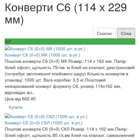
Конверти С6 (114 х 229
мм)
Список
Сітка
ХІТ
Конверт С6 (0+0) МК (1000 шт. в уп.)
Поштові конверти С6 (0+0) МК Розмір: 114 х 162 мм. Папір:
білий офсет, щільність 75г/кв. м Клей на клапані: декстриновий
(потребує зволоження клейового шару) Кількість конвертів в
упаковці: 1000 шт. Вага коробки: 3,5 кг.Поштовий
немаркований конверт формату С6, розмір 114х162 мм,
відповідає всі..
Ціна від
662.40
Купити
Конверт С6 (0+0) СКЛ (1000 шт. в уп.)
Поштові конверти С6 (0+0) СКЛ Розмір: 114 х 162 мм.Папір:
білий офсет, щільність 80 г/к.вм Клей на клапані: самоклеючий