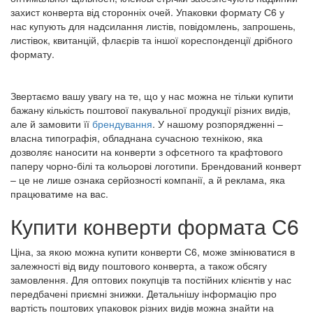
захист конверта від сторонніх очей. Упаковки формату С6 у
нас купують для надсилання листів, повідомлень, запрошень,
листівок, квитанцій, флаєрів та іншої кореспонденції дрібного
формату.
Звертаємо вашу увагу на те, що у нас можна не тільки купити
бажану кількість поштової пакувальної продукції різних видів,
але й замовити її
брендування
. У нашому розпорядженні –
власна типографія, обладнана сучасною технікою, яка
дозволяє наносити на конверти з офсетного та крафтового
паперу чорно-білі та кольорові логотипи. Брендований конверт
– це не лише ознака серйозності компанії, а й реклама, яка
працюватиме на вас.
Купити конверти формата С6
Ціна, за якою можна купити конверти С6, може змінюватися в
залежності від виду поштового конверта, а також обсягу
замовлення. Для оптових покупців та постійних клієнтів у нас
передбачені приємні знижки. Детальнішу інформацію про
вартість поштових упаковок різних видів можна знайти на