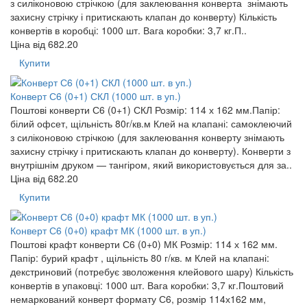
з силіконовою стрічкою (для заклеювання конверта знімають
захисну стрічку і притискають клапан до конверту) Кількість
конвертів в коробці: 1000 шт. Вага коробки: 3,7 кг.П..
Ціна від
682.20
Купити
Конверт С6 (0+1) СКЛ (1000 шт. в уп.)
Поштові конверти С6 (0+1) СКЛ Розмір: 114 х 162 мм.Папір:
білий офсет, щільність 80г/кв.м Клей на клапані: самоклеючий
з силіконовою стрічкою (для заклеювання конверту знімають
захисну стрічку і притискають клапан до конверту). Конверти з
внутрішнім друком — тангіром, який використовується для за..
Ціна від
682.20
Купити
Конверт С6 (0+0) крафт МК (1000 шт. в уп.)
Поштові крафт конверти С6 (0+0) МК Розмір: 114 х 162 мм.
Папір: бурий крафт , щільність 80 г/кв. м Клей на клапані:
декстриновий (потребує зволоження клейового шару) Кількість
конвертів в упаковці: 1000 шт. Вага коробки: 3,7 кг.Поштовий
немаркований конверт формату С6, розмір 114х162 мм,