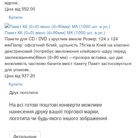
відпов..
Ціна від
552.00
Купити
Пакет К6 (0+0) вікно (d=90мм) МК (1000 шт. в уп.)
Пакети для CD / DVD з круглим вікном Розмір: 124 х 124
ммПапір: офсетний білий, щільність 75г/кв.м Клей на клапані:
декстриновий (потребує зволоження клейового шару перед
заклеюванням)Вікно (d=90 мм) —прозора вставка, що дає
можливість частково бачити вміст пакету Пакет застосовується
для упаковк..
Ціна від
937.20
Купити
Друк логотипа
На всі готові поштові конверти можливе
нанесення друку вашої торгової марки,
логотипа чи будь-якого іншого зображення
Детальніше