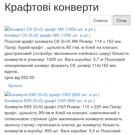
Крафтові конверти
Список
Сітка
Конверт С6 (0+0) крафт МК (1000 шт. в уп.)
Поштові крафт конверти С6 (0+0) МК Розмір: 114 х 162 мм.
Папір: бурий крафт , щільність 80 г/кв. м Клей на клапані:
декстриновий (потребує зволоження клейового шару) Кількість
конвертів в упаковці: 1000 шт. Вага коробки: 3,7 кг.Поштовий
немаркований конверт формату С6, розмір 114х162 мм,
відпов..
Ціна від
552.00
Купити
Конверти Е65 (0+0) крафт СКЛ (800 шт. в уп.)
Конверти Е65 (0+0) крафт СКЛ Розмір: 110 х 220 мм.Папір:
крафт, щільність 90г/кв.м Клей на клапані: самоклеючий з
силіконовою стрічкою (для заклеювання конверта знімають
захисну стрічку і пртискають клапан до конверту) Кількість
конвертів в коробці: 800 шт. Вага коробки: 5,0 кг.Поштовий