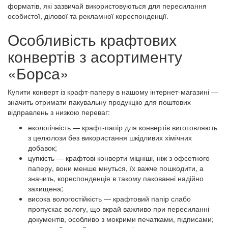
форматів, які зазвичай використовуються для пересилання
особистої, ділової та рекламної кореспонденції.
Особливість крафтових
конвертів з асортименту
«Борса»
Купити конверт із крафт-паперу в нашому інтернет-магазині —
значить отримати пакувальну продукцію для поштових
відправлень з низкою переваг:
екологічність — крафт-папір для конвертів виготовляють
з целюлози без використання шкідливих хімічних
добавок;
цупкість — крафтові конверти міцніші, ніж з офсетного
паперу, вони менше мнуться, їх важче пошкодити, а
значить, кореспонденція в такому пакованні надійно
захищена;
висока вологостійкість — крафтовий папір слабо
пропускає вологу, що вкрай важливо при пересиланні
документів, особливо з мокрими печатками, підписами;