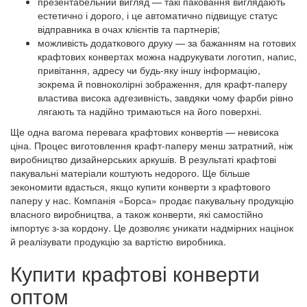
презентабельний вигляд — такі паковання виглядають
естетично і дорого, і це автоматично підвищує статус
відправника в очах клієнтів та партнерів;
можливість додаткового друку — за бажанням на готових
крафтових конвертах можна надрукувати логотип, напис,
привітання, адресу чи будь-яку іншу інформацію,
зокрема й повноколірні зображення, для крафт-паперу
властива висока адгезивність, завдяки чому фарби рівно
лягають та надійно тримаються на його поверхні.
Ще одна вагома перевага крафтових конвертів — невисока
ціна. Процес виготовлення крафт-паперу менш затратний, ніж
виробництво дизайнерських аркушів. В результаті крафтові
пакувальні матеріали коштують недорого. Ще більше
зекономити вдасться, якщо купити конверти з крафтового
паперу у нас. Компанія «Борса» продає пакувальну продукцію
власного виробництва, а також конверти, які самостійно
імпортує з-за кордону. Це дозволяє уникати надмірних націнок
й реалізувати продукцію за вартістю виробника.
Купити крафтові конверти
оптом