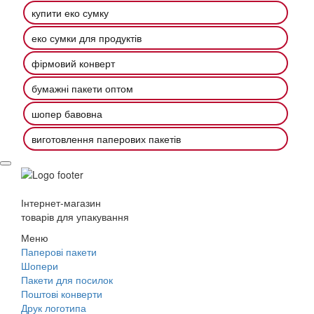
купити еко сумку
еко сумки для продуктів
фірмовий конверт
бумажні пакети оптом
шопер бавовна
виготовлення паперових пакетів
Інтернет-магазин
товарів для упакування
Меню
Паперові пакети
Шопери
Пакети для посилок
Поштові конверти
Друк логотипа