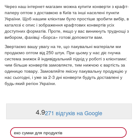
Через наш інтернет-магазин можна купити конверти з крафт-
паперу оптом з доставкою в Київ та інші населені пункти
України. Щоб нашим клієнтам було простіше зробити вибір, в
каталозі є опис і зображення крафтових конвертів усіх
доступних форматів. Проте, якщо у вас виникнуть труднощі з
вибором, фахівці «Борса» готові допомогти вам.
Звертаємо вашу увагу на те, що пакувальні матеріали ми
продаємо оптом від 250 штук. При цьому у нас діє гнучка
система знижок й індивідуальний підхід у роботі з клієнтами:
чим більше конвертів замовляєте, тим нижчою є вартість за
одиницю товару. Замовляйте якісну пакувальну продукцію у
нас сьогодні, і уже за 2-3 дні конверти будуть доставлені у
будь-який регіон України.
4.9
271 відгуків на Google
еко сумки для продуктів