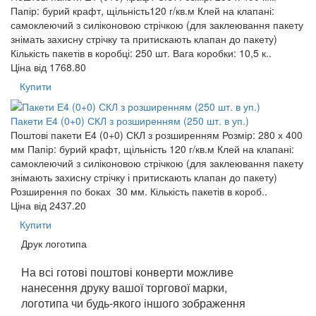
Папір: бурий крафт, щільність120 г/кв.м Клей на клапані:
самоклеючий з силіконовою стрічкою (для заклеювання пакету
знімать захисну стрічку та притискають клапан до пакету)
Кількість пакетів в коробці: 250 шт. Вага коробки: 10,5 к..
Ціна від
1768.80
Купити
Пакети Е4 (0+0) СКЛ з розширенням (250 шт. в уп.)
Поштові пакети Е4 (0+0) СКЛ з розширенням Розмір: 280 х 400
мм Папір: бурий крафт, щільність 120 г/кв.м Клей на клапані:
самоклеючий з силіконовою стрічкою (для заклеювання пакету
знімають захисну стрічку і притискають клапан до пакету)
Розширення по боках 30 мм. Кількість пакетів в короб..
Ціна від
2437.20
Купити
Друк логотипа
На всі готові поштові конверти можливе
нанесення друку вашої торгової марки,
логотипа чи будь-якого іншого зображення