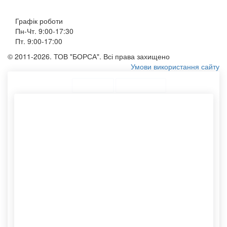
Графік роботи
Пн-Чт. 9:00-17:30
Пт. 9:00-17:00
© 2011-2026. ТОВ "БОРСА". Всі права захищено
Умови використання сайту
ТОП Категорії
Топ меню
Асортимент
Пакети оптом купити
Конверти с6
Конверт dl
Пакети для пакування
Тубуси купити
продуктів
Нанести принт на сумку
Картонні тубуси
Крафтові упаковки
Виготовлення паперового
Мішки тканинні
пакету
Спанбонд сумка
Сумки з плащової тканини
Шоппер без малюнка
Тканинний мішечок
Друк фірмових пакетів
Конверти з лого
Шоппери еко
Пакет опт
Пакет на замовлення
Туби для пакування