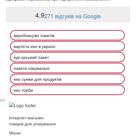
4.9
271 відгуків на Google
виробництво пакетів
вартість еко в україні
кур єрський пакет
пакети пакувальні
еко сумки для продуктів
еко торби
Інтернет-магазин
товарів для упакування
Меню