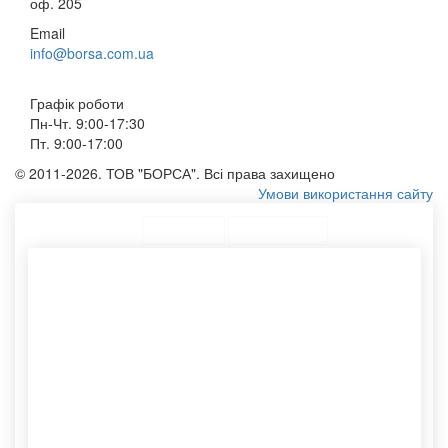
оф. 205
Email
info@borsa.com.ua
Графік роботи
Пн-Чт. 9:00-17:30
Пт. 9:00-17:00
© 2011-2026. ТОВ "БОРСА". Всі права захищено
Умови використання сайту
ТОП Категорії
Топ меню
Асортимент
Купити крафт пакети
Еко сумка
Замовити сумку з логотипом
Паперові пакети для їжі
Тканинні мішки
Еко сумочки
Конверти c5
Тубуси для пересилання
Тубус картонний
Друк на сумках ціна
Спанбонд сумка
Етикетки самоклеючі
Сумки шопери купити
Виготовлення паперових
Картонні тубуси
пакетів
Друк логотипів
Конверти із крафт паперу