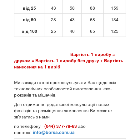
від 25
43
58
88
159
від 50
28
43
68
134
від 100
25
40
65
125
Вартість 1 виробу з
друком = Вартість 1 виробу без друку + Вартість
нанесення на 1 виріб
Ми завжди готові проконсультувати Вас щодо всіх
технологічних особливостей виготовлення еко-
рюкзаків та мішечків.
Для отримання додаткової консультації наших
фахівців та розміщення замовлення Ви можете
зв'язатись з нами
по телефону
(044) 377-78-63
або
поштою:
info@borsa.com.ua