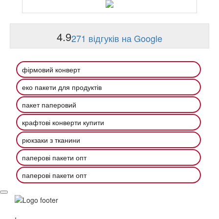
4.9
271 відгуків на Google
фірмовий конверт
еко пакети для продуктів
пакет паперовий
крафтові конверти купити
рюкзаки з тканини
паперові пакети опт
паперові пакети опт