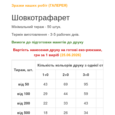
Зразки наших робіт (ГАЛЕРЕЯ)
Шовкотрафарет
Мінімальний тираж - 50 штук.
Термін виготовлення - 3-5 рабочих днів.
Вимоги до підготовки макетів до друку
Вартість нанесення друку на готові еко-рюкзаки,
грн за 1 виріб
(25
.06.2026
)
Кількість кольорів друку з однієї сторони
Тираж, шт.
1+0
2+0
3+0
4+0
від 50
43
69
95
121
від 100
29
44
59
73
від 200
22
33
43
54
від 500
18
26
34
42