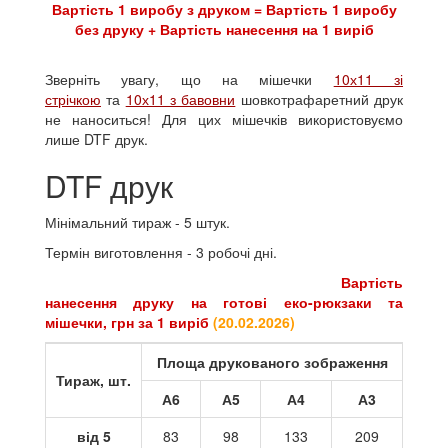
Вартість 1 виробу з друком = Вартість 1 виробу
без друку + Вартість нанесення на 1 виріб
Зверніть увагу, що на мішечки
10х11 зі
стрічкою
та
10х11 з бавовни
шовкотрафаретний друк
не наноситься! Для цих мішечків використовуємо
лише DTF друк.
DTF друк
Мінімальний тираж - 5 штук.
Термін виготовлення - 3 робочі дні.
Вартість
нанесення друку на готові
еко-рюкзаки та
мішечки
, грн за 1 виріб
(
20.02.2026
)
Площа друкованого зображення
Тираж, шт.
А6
А5
А4
А3
від 5
83
98
133
209