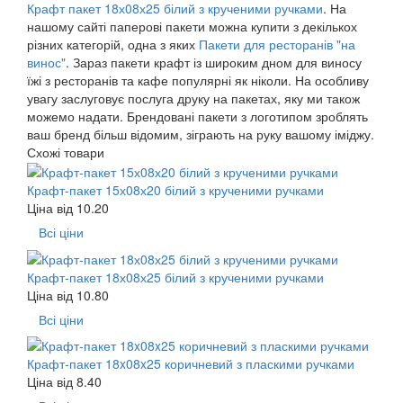
Крафт пакет 18х08х25 білий з крученими ручками
. На
нашому сайті паперові пакети можна купити з декількох
різних категорій, одна з яких
Пакети для ресторанів "на
винос"
. Зараз пакети крафт із широким дном для виносу
їжі з ресторанів та кафе популярні як ніколи. На особливу
увагу заслуговує послуга друку на пакетах, яку ми також
можемо надати. Брендовані пакети з логотипом зроблять
ваш бренд більш відомим, зіграють на руку вашому іміджу.
Схожі товари
Крафт-пакет 15х08х20 білий з крученими ручками
Ціна від
10.20
Всі ціни
Крафт-пакет 18х08х25 білий з крученими ручками
Ціна від
10.80
Всі ціни
Крафт-пакет 18x08x25 коричневий з пласкими ручками
Ціна від
8.40