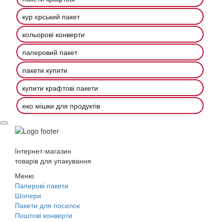
кур єрський пакет
кольорові конверти
паперовий пакет
пакети купити
купити крафтові пакети
еко мішки для продуктів
Інтернет-магазин
товарів для упакування
Меню
Паперові пакети
Шопери
Пакети для посилок
Поштові конверти