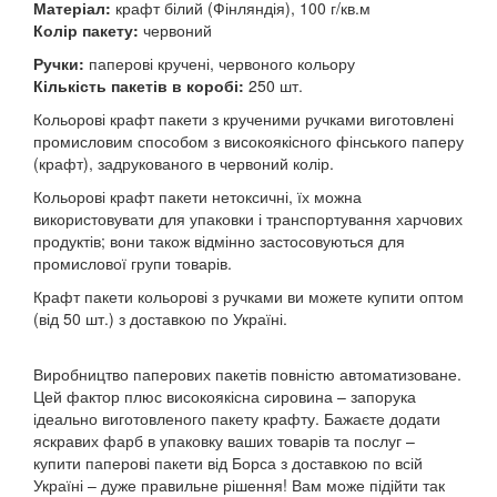
Матеріал:
крафт білий (Фінляндія), 100 г/кв.м
Колір пакету:
червоний
Ручки:
паперові кручені, червоного кольору
Кількість пакетів в коробі:
250 шт.
Кольорові крафт пакети з крученими ручками виготовлені
промисловим способом з високоякісного фінського паперу
(крафт), задрукованого в червоний колір.
Кольорові крафт пакети нетоксичні, їх можна
використовувати для упаковки і транспортування харчових
продуктів; вони також відмінно застосовуються для
промислової групи товарів.
Крафт пакети кольорові з ручками ви можете купити оптом
(від 50 шт.) з доставкою по Україні.
Виробництво паперових пакетів повністю автоматизоване.
Цей фактор плюс високоякісна сировина – запорука
ідеально виготовленого пакету крафту. Бажаєте додати
яскравих фарб в упаковку ваших товарів та послуг –
купити паперові пакети від Борса з доставкою по всій
Україні – дуже правильне рішення! Вам може підійти так