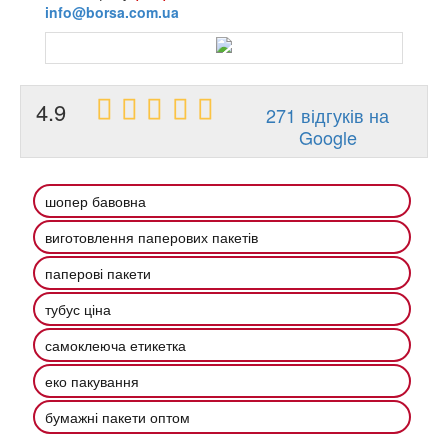
info@borsa.com.ua
4.9
271 відгуків на
Google
шопер бавовна
виготовлення паперових пакетів
паперові пакети
тубус ціна
самоклеюча етикетка
еко пакування
бумажні пакети оптом