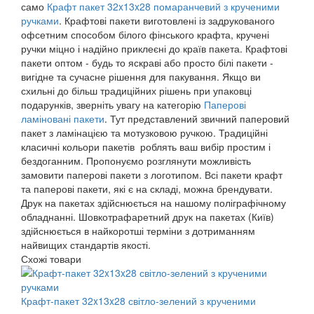
само
Крафт пакет 32x13x28 помаранчевий з крученими
ручками
. Крафтові пакети виготовлені із задрукованого
офсетним способом білого фінського крафта, кручені
ручки міцно і надійно приклеєні до країв пакета. Крафтові
пакети оптом - будь то яскраві або просто білі пакети -
вигідне та сучасне рішення для пакування. Якщо ви
схильні до більш традиційних рішень при упаковці
подарунків, зверніть увагу на категорію
Паперові
ламіновані пакети
. Тут представлений звичний паперовий
пакет з ламінацією та мотузковою ручкою. Традиційні
класичні кольори пакетів роблять ваш вибір простим і
бездоганним. Пропонуємо розглянути можливість
замовити паперові пакети з логотипом. Всі пакети крафт
та паперові пакети, які є на складі, можна брендувати.
Друк на пакетах здійснюється на нашому поліграфічному
обладнанні. Шовкотрафаретний друк на пакетах (Київ)
здійснюється в найкоротші терміни з дотриманням
найвищих стандартів якості.
Схожі товари
Крафт-пакет 32x13x28 світло-зелений з крученими