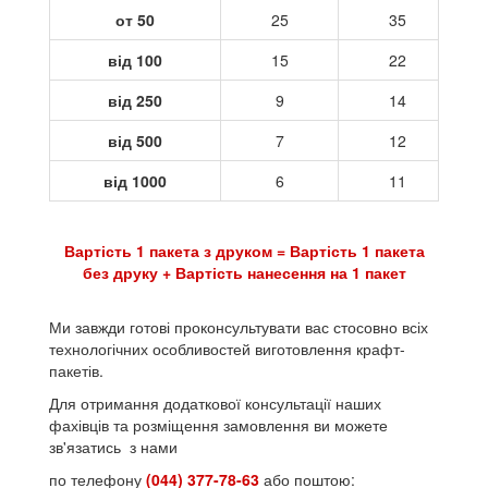
от 50
25
35
від 100
15
22
від 250
9
14
від 500
7
12
від 1000
6
11
Вартість 1 пакета з друком = Вартість 1 пакета
без друку + Вартість нанесення на 1 пакет
Ми завжди готові проконсультувати вас стосовно всіх
технологічних особливостей виготовлення крафт-
пакетів.
Для отримання додаткової консультації наших
фахівців та розміщення замовлення ви можете
зв'язатись з нами
по телефону
(044) 377-78-63
або поштою: