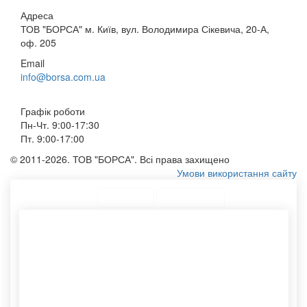
Адреса
ТОВ "БОРСА" м. Київ, вул. Володимира Сікевича, 20-А,
оф. 205
Email
info@borsa.com.ua
Графік роботи
Пн-Чт. 9:00-17:30
Пт. 9:00-17:00
© 2011-2026. ТОВ "БОРСА". Всі права захищено
Умови використання сайту
ТОП Категорії
Топ меню
Асортимент
Конверт dl
Пакети для пакування
Конверти паперові
Сумки з принтом купити
Конверти опт
Друк пакетів з лого
Етикетки самоклеючі
Фотодрук на сумках
Замовлення конвертів із
Тканинний мішечок
логотипом