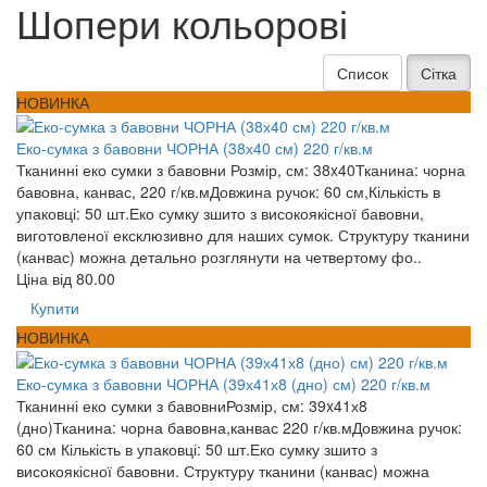
Шопери кольорові
Список
Сітка
НОВИНКА
Еко-сумка з бавовни ЧОРНА (38х40 см) 220 г/кв.м
Тканинні еко сумки з бавовни Розмір, см: 38x40Тканина: чорна
бавовна, канвас, 220 г/кв.мДовжина ручок: 60 см,Кількість в
упаковці: 50 шт.Еко сумку зшито з високоякісної бавовни,
виготовленої ексклюзивно для наших сумок. Структуру тканини
(канвас) можна детально розглянути на четвертому фо..
Ціна від
80.00
Купити
НОВИНКА
Еко-сумка з бавовни ЧОРНА (39х41х8 (дно) см) 220 г/кв.м
Тканинні еко сумки з бавовниРозмір, см: 39x41х8
(дно)Тканина: чорна бавовна,канвас 220 г/кв.мДовжина ручок:
60 см Кількість в упаковці: 50 шт.Еко сумку зшито з
високоякісної бавовни. Структуру тканини (канвас) можна