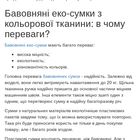
Бавовняні еко-сумки з
кольорової тканини: в чому
переваги?
Бавовняні еко-сумки
мають багато переваг:
висока міцність;
екологічність;
різноманітність кольорів.
Головна перевага
бавовняних сумок
- надійність. Залежно від
моделі, вони легко витримують навантаження до 20 кг. Щільна
тканинна ручка надійно пришита до основної частини міцним
машинним швом. Інші елементи також міцно зшиті один з
одним, що перетворює сумку в надійну багаторазову річ.
Сумки з натуральних матеріалів екологічніше пластикових
пакетів завдяки тому, що їх можна використовувати повторно.
Така річ буде приносити користь не тільки в день покупки
товару, але і багато років згодом.
Пластикові сумки коштують дешевше, ніж бавовняні. Але з