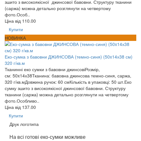
зшито з високоякісної джинсової бавовни. Структуру тканини
(саржа) можна детально розглянути на четвертому
фото.Особ..
Ціна від
110.00
Купити
НОВИНКА
Еко-сумка з бавовни ДЖИНСОВА (темно-синя) (50x14х38 см)
320 г/кв.м
Тканинні еко сумки з бавовни джинсовіРозмір,
см: 50x14х38Тканина: бавовна джинсова темно-синя, саржа,
320 г/кв.мДовжина ручок: 60 смКількість в упаковці: 50 шт.Еко
сумку зшито з високоякісної джинсової бавовни. Структуру
тканини (саржа) можна детально розглянути на четвертому
фото.Особливо..
Ціна від
137.00
Купити
Друк логотипа
На всі готові еко-сумки можливе