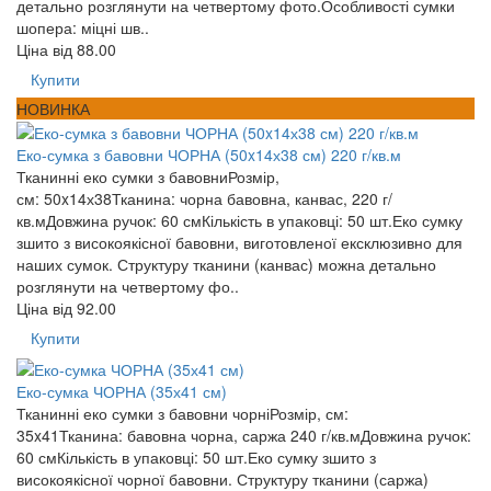
детально розглянути на четвертому фото.Особливості сумки
шопера: міцні шв..
Ціна від
88.00
Купити
НОВИНКА
Еко-сумка з бавовни ЧОРНА (50x14х38 см) 220 г/кв.м
Тканинні еко сумки з бавовниРозмір,
см: 50x14х38Тканина: чорна бавовна, канвас, 220 г/
кв.мДовжина ручок: 60 смКількість в упаковці: 50 шт.Еко сумку
зшито з високоякісної бавовни, виготовленої ексклюзивно для
наших сумок. Структуру тканини (канвас) можна детально
розглянути на четвертому фо..
Ціна від
92.00
Купити
Еко-сумка ЧОРНА (35х41 см)
Тканинні еко сумки з бавовни чорніРозмір, см:
35x41Тканина: бавовна чорна, саржа 240 г/кв.мДовжина ручок:
60 смКількість в упаковці: 50 шт.Еко сумку зшито з
високоякісної чорної бавовни. Структуру тканини (саржа)