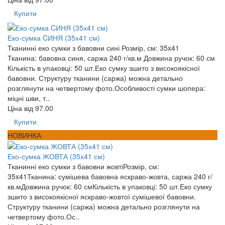
Купити
Еко-сумка CИНЯ (35х41 см)
Тканинні еко сумки з бавовни сині Розмір, см: 35x41
Тканина: бавовна синя, саржа 240 г/кв.м Довжина ручок: 60 см
Кількість в упаковці: 50 шт.Еко сумку зшито з високоякісної
бавовни. Структуру тканини (саржа) можна детально
розглянути на четвертому фото.Особливості сумки шопера:
міцні шви, т..
Ціна від
97.00
Купити
НОВИНКА
Еко-сумка ЖОВТА (35х41 см)
Тканинні еко сумки з бавовни жовтіРозмір, см:
35x41Тканина: сумішева бавовна яскраво-жовта, саржа 240 г/
кв.мДовжина ручок: 60 смКількість в упаковці: 50 шт.Еко сумку
зшито з високоякісної яскраво-жовтої сумішевої бавовни.
Структуру тканини (саржа) можна детально розглянути на
четвертому фото.Ос..