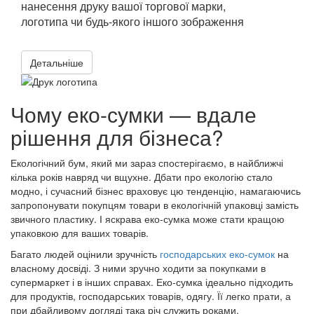
нанесення друку вашої торгової марки,
логотипа чи будь-якого іншого зображення
Детальніше
Чому еко-сумки — вдале
рішення для бізнеса?
Екологічний бум, який ми зараз спостерігаємо, в найближчі
кілька років навряд чи вщухне. Дбати про екологію стало
модно, і сучасний бізнес враховує цю тенденцію, намагаючись
запропонувати покупцям товари в екологічній упаковці замість
звичного пластику. І яскрава еко-сумка може стати кращою
упаковкою для ваших товарів.
Багато людей оцінили зручність
господарських еко-сумок
на
власному досвіді. З ними зручно ходити за покупками в
супермаркет і в інших справах. Еко-сумка ідеально підходить
для продуктів, господарських товарів, одягу. Її легко прати, а
при дбайливому догляді така річ служить роками.