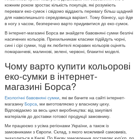
кожним роком зростає кількість покупців, які розуміють
переваги еко-сумок і свідомо віддають перевагу більш щадний
для навколишнього середовища варіант. Тому бізнесу, що йде
в ногу з часом, безперечно варто придивитися до еко-сумок.
В інтернет-магазині Борса ви знайдете бавовняні сумки безлічі
насичених кольорів. Прихильникам класики підійдуть чорні,
сині і сірі сумки, тоді як любителі яскравих кольорів оцінять
помаранчеві, малинові, зелені, червоні, блакитні моделі.
Чому варто купити кольорові
еко-сумки в інтернет-
магазині Борса?
Екологічні бавовняні сумки
, які ви бачите на сайті інтернет-
магазину
Борса
, ми виготовляємо у власному цеху.
Відповідаємо за весь цикл виробництва: від закупівлі
матеріалів до доставки готової продукції замовнику.
Ми працюємо з усіма регіонами України, а також із
замовниками з Європи. Склад, з якого можливий самовивіз,
знаходиться в Києві. По Києву замовлення доставляє кур'єр, по