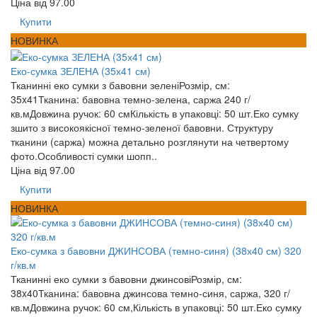
Ціна від
97.00
Купити
НОВИНКА
Еко-сумка ЗЕЛЕНА (35х41 см)
Тканинні еко сумки з бавовни зеленіРозмір, см:
35x41Тканина: бавовна темно-зелена, саржа 240 г/
кв.мДовжина ручок: 60 смКількість в упаковці: 50 шт.Еко сумку
зшито з високоякісної темно-зеленої бавовни. Структуру
тканини (саржа) можна детально розглянути на четвертому
фото.Особливості сумки шопп..
Ціна від
97.00
Купити
НОВИНКА
Еко-сумка з бавовни ДЖИНСОВА (темно-синя) (38х40 см) 320
г/кв.м
Тканинні еко сумки з бавовни джинсовіРозмір, см:
38x40Тканина: бавовна джинсова темно-синя, саржа, 320 г/
кв.мДовжина ручок: 60 см,Кількість в упаковці: 50 шт.Еко сумку