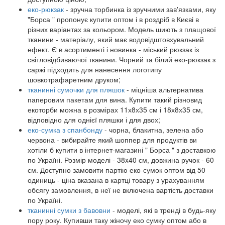
еко-рюкзак
- зручна торбинка із зручними зав'язками, яку
"Борса " пропонує купити оптом і в роздріб в Києві в
різних варіантах за кольором. Модель шиють з плащової
тканини - матеріалу, який має водовідштовхувальний
ефект. Є в асортименті і новинка - міський рюкзак із
світловідбиваючої тканини. Чорний та білий еко-рюкзак з
саржі підходить для нанесення логотипу
шовкотрафаретним друком;
тканинні сумочки для пляшок
- міцніша альтернатива
паперовим пакетам для вина. Купити такий різновид
екоторби можна в розмірах 11х8х35 см і 18х8х35 см,
відповідно для однієї пляшки і для двох;
еко-сумка з спанбонду
- чорна, блакитна, зелена або
червона - вибирайте який шоппер для продуктів ви
хотіли б купити в інтернет-магазині " Борса " з доставкою
по Україні. Розмір моделі - 38x40 см, довжина ручок - 60
см. Доступно замовити партію еко-сумок оптом від 50
одиниць - ціна вказана в картці товару з урахуванням
обсягу замовлення, в неї не включена вартість доставки
по Україні.
тканинні сумки з бавовни
- моделі, які в тренді в будь-яку
пору року. Купивши таку жіночу еко сумку оптом або в