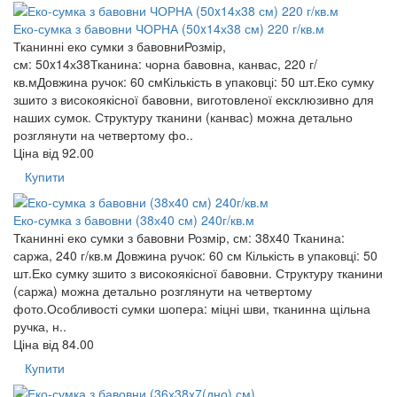
Еко-сумка з бавовни ЧОРНА (50x14х38 см) 220 г/кв.м
Тканинні еко сумки з бавовниРозмір,
см: 50x14х38Тканина: чорна бавовна, канвас, 220 г/
кв.мДовжина ручок: 60 смКількість в упаковці: 50 шт.Еко сумку
зшито з високоякісної бавовни, виготовленої ексклюзивно для
наших сумок. Структуру тканини (канвас) можна детально
розглянути на четвертому фо..
Ціна від
92.00
Купити
Еко-сумка з бавовни (38х40 см) 240г/кв.м
Тканинні еко сумки з бавовни Розмір, см: 38x40 Тканина:
саржа, 240 г/кв.м Довжина ручок: 60 см Кількість в упаковці: 50
шт.Еко сумку зшито з високоякісної бавовни. Структуру тканини
(саржа) можна детально розглянути на четвертому
фото.Особливості сумки шопера: міцні шви, тканинна щільна
ручка, н..
Ціна від
84.00
Купити