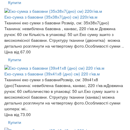
Купити
Еко-сумка з бавовни (35х38х7(дно) см) 220г/кв.м
Тканинні еко сумки з бавовни Розмір, см: 35x38х7(дно)
Тканина: невибілена бавовна , канвас, 220 г/кв.м Довжина
ручок: 60 см Кількість в упаковці: 50 шт.Еко сумку зшито з
високоякісної бавовни. Структуру тканини (двонитка) можна
детально розглянути на четвертому фото.Особливості сумки ..
Ціна від
67.00
Купити
Еко-сумка з бавовни (39х41х8 (дно) см) 220 г/кв.м
Тканинні еко сумки з бавовниРозмір, см: 39x41х8
(дно)Тканина: невибілена бавовна, канвас, 220 г/кв.мДовжина
ручок: 60 смКоличество в упаковці: 50 шт.Еко сумку зшито з
високоякісної бавовни. Структуру тканини (канвас) можна
детально розглянути на четвертому фото.Особливості сумки
шопера: мі..
Ціна від
73.00
Купити