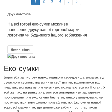
1
2
3
4
5
>
Друк логотипа
На всі готові еко-сумки можливе
нанесення друку вашої торгової марки,
логотипа чи будь-якого іншого зображення
Детальніше
Еко-сумки
Боротьба за чистоту навколишнього середовища вимагає від
сучасного суспільства змінити свої звички, відмовитися від
пластикових пакетів, які негативно позначаються на її стані. У
той же час, на ринку з'являються альтернативи застарілим
пропозиціям, які екологічно безпечні, легко утилізуються, не
поступаються зовнішньою привабливістю. Еко сумки нашої
торгової марки - те, що допоможе забути про пластикові