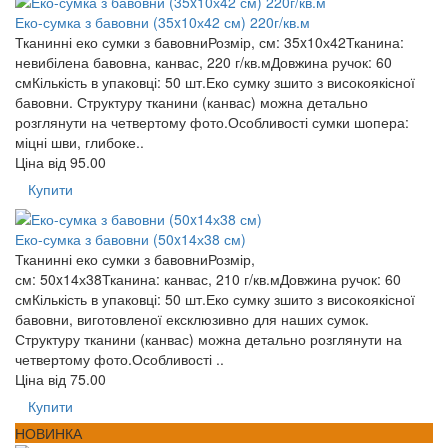
Еко-сумка з бавовни (35x10х42 см) 220г/кв.м
Тканинні еко сумки з бавовниРозмір, см: 35x10х42Тканина:
невибілена бавовна, канвас, 220 г/кв.мДовжина ручок: 60
смКількість в упаковці: 50 шт.Еко сумку зшито з високоякісної
бавовни. Структуру тканини (канвас) можна детально
розглянути на четвертому фото.Особливості сумки шопера:
міцні шви, глибоке..
Ціна від
95.00
Купити
Еко-сумка з бавовни (50x14х38 см)
Тканинні еко сумки з бавовниРозмір,
см: 50x14х38Тканина: канвас, 210 г/кв.мДовжина ручок: 60
смКількість в упаковці: 50 шт.Еко сумку зшито з високоякісної
бавовни, виготовленої ексклюзивно для наших сумок.
Структуру тканини (канвас) можна детально розглянути на
четвертому фото.Особливості ..
Ціна від
75.00
Купити
НОВИНКА