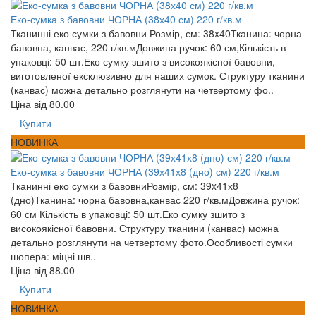
Еко-сумка з бавовни ЧОРНА (38х40 см) 220 г/кв.м
Тканинні еко сумки з бавовни Розмір, см: 38x40Тканина: чорна
бавовна, канвас, 220 г/кв.мДовжина ручок: 60 см,Кількість в
упаковці: 50 шт.Еко сумку зшито з високоякісної бавовни,
виготовленої ексклюзивно для наших сумок. Структуру тканини
(канвас) можна детально розглянути на четвертому фо..
Ціна від
80.00
Купити
НОВИНКА
Еко-сумка з бавовни ЧОРНА (39х41х8 (дно) см) 220 г/кв.м
Тканинні еко сумки з бавовниРозмір, см: 39x41х8
(дно)Тканина: чорна бавовна,канвас 220 г/кв.мДовжина ручок:
60 см Кількість в упаковці: 50 шт.Еко сумку зшито з
високоякісної бавовни. Структуру тканини (канвас) можна
детально розглянути на четвертому фото.Особливості сумки
шопера: міцні шв..
Ціна від
88.00
Купити
НОВИНКА