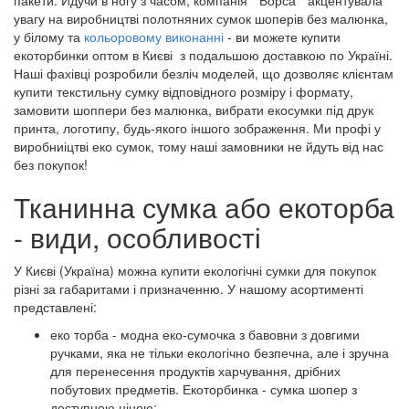
пакети. Йдучи в ногу з часом, компанія " Борса " акцентувала
увагу на виробництві полотняних сумок шоперів без малюнка,
у білому та
кольоровому виконанні
- ви можете купити
екоторбинки оптом в Києві з подальшою доставкою по Україні.
Наші фахівці розробили безліч моделей, що дозволяє клієнтам
купити текстильну сумку відповідного розміру і формату,
замовити шоппери без малюнка, вибрати екосумки під друк
принта, логотипу, будь-якого іншого зображення. Ми профі у
виробниіцтві еко сумок, тому наші замовники не йдуть від нас
без покупок!
Тканинна сумка або екоторба
- види, особливості
У Києві (Україна) можна купити екологічні сумки для покупок
різні за габаритами і призначенню. У нашому асортименті
представлені:
еко торба - модна еко-сумочка з бавовни з довгими
ручками, яка не тільки екологічно безпечна, але і зручна
для перенесення продуктів харчування, дрібних
побутових предметів. Екоторбинка - сумка шопер з
доступною ціною;