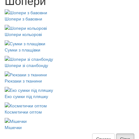
Шопери
Шопери з бавовни
Шопери кольорові
Сумки з плащівки
Шопери зі спанбонду
Рюкзаки з тканини
Еко сумки під пляшку
Косметички оптом
Мішечки
Список
Сітка