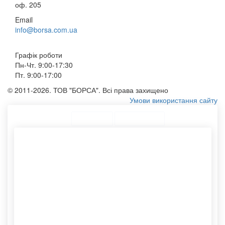
оф. 205
Email
info@borsa.com.ua
Графік роботи
Пн-Чт. 9:00-17:30
Пт. 9:00-17:00
© 2011-2026. ТОВ "БОРСА". Всі права захищено
Умови використання сайту
ТОП Категорії
Топ меню
Асортимент
Еко сумки з нанесенням
Тубуси для плакатів купити
Крафтовий конверт
Пакети для магазинів
Конверт с6
Бандерольні конверти
Тканинні мішки
Принт на сумках
Тканинні мішечки оптом
Тубуси картонні оптом
Замовлення конвертів із
Етикетки самоклеючі
логотипом
Шоппер купити тканинний
Фірмові пакети
Сумки під логотип
Конверти з крафта