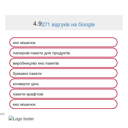
4.9
271 відгуків на Google
еко мішечок
паперові пакети для продуктів
виробництво еко пакетів
бумажні пакети
конверти ціна
пакети крафтові
еко мішечок