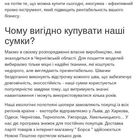
на потім те, що можна купити сьогодні, екосумка - ефективний
промо-інструмент, який підвищить рентабельність вашого
бізнесу.
Чому вигідно купувати наші
сумки?
Маємо в своєму розпорядженні власне виробництво, яке
знаходиться в Чернігівській області. Для пошиття моделей
вибираємо тільки міцні і надійні тканини, які коштують
недорого, але виглядають презентабельно. Швачки
бездоганно виконують відстрочку кожного шва, що забезпечує
довговічність, зносостійкість - наші сумки користуються
популярністю завдяки тому, що витримують значні
навантаження і можуть використовуватися кілька років.
Наші екологічні полотняні шопери замовляють покупці із всіх
регіонів країни - екоторби відправляємо у Львів, до Харкова,
Одеси, Чернігова, Тернополя, Ужгорода, Хмельницького... У
нас діє програма знижок для постійних покупців. Доставка
партії товарів з інтернет-магазину " Борса " здійснюється
Новою Поштою протягом кількох днів.