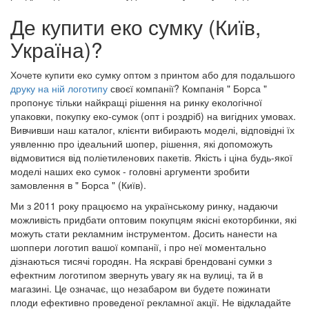
Де купити еко сумку (Київ,
Україна)?
Хочете купити еко сумку оптом з принтом або для подальшого
друку на ній логотипу
своєї компанії? Компанія " Борса "
пропонує тільки найкращі рішення на ринку екологічної
упаковки, покупку еко-сумок (опт і роздріб) на вигідних умовах.
Вивчивши наш каталог, клієнти вибирають моделі, відповідні їх
уявленню про ідеальний шопер, рішення, які допоможуть
відмовитися від поліетиленових пакетів. Якість і ціна будь-якої
моделі наших еко сумок - головні аргументи зробити
замовлення в " Борса " (Київ).
Ми з 2011 року працюємо на українському ринку, надаючи
можливість придбати оптовим покупцям якісні екоторбинки, які
можуть стати рекламним інструментом. Досить нанести на
шоппери логотип вашої компанії, і про неї моментально
дізнаються тисячі городян. На яскраві брендовані сумки з
ефектним логотипом звернуть увагу як на вулиці, та й в
магазині. Це означає, що незабаром ви будете пожинати
плоди ефективно проведеної рекламної акції. Не відкладайте