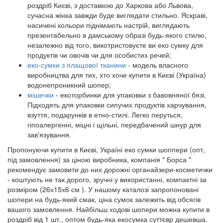
роздріб Києві, з доставкою до Харкова або Львова,
сучасна жінка завжди буде виглядати стильно. Яскраві,
насичені кольори піднімають настрій, виглядають
презентабельно в дамському образі будь-якого стилю,
незалежно від того, викотристовуєте ви еко сумку для
продуктів чи овочів чи для особистих речей;
еко-сумки з плащової тканини
- модель власного
виробництва для тих, хто хоче купити в Києві (Україна)
водонепроникний шопер;
мішечки
- екоторбинки для упаковки з бавовняної бязі.
Підходять для упаковки сипучих продуктів харчування,
взуття, подарунків в етно-стилі. Легко перуться,
гіпоалергенні, міцні і щільні, передбачений шнур для
зав'язування.
Пропонуючи купити в Києві, Україні еко сумки шоппери (опт,
під замовлення) за ціною виробника, компанія " Борса "
рекомендує замовити до них дорожні органайзери-косметички
- коштують не так дорого, зручні у використанні, компактні за
розміром (26х15х6 см ). У нашому каталозі запропоновані
шопери на будь-який смак, ціна сумок залежить від обсягів
вашого замовлення. Найбільш ходові шопери можна купити в
роздріб від 1 шт., оптом будь-яка екосумка суттєвр дешевша.