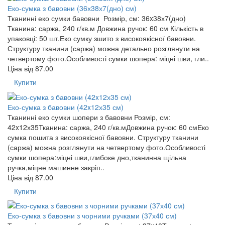
Еко-сумка з бавовни (36х38х7(дно) см)
Тканинні еко сумки бавовни Розмір, см: 36x38х7(дно)
Тканина: саржа, 240 г/кв.м Довжина ручок: 60 см Кількість в
упаковці: 50 шт.Еко сумку зшито з високоякісної бавовни.
Структуру тканини (саржа) можна детально розглянути на
четвертому фото.Особливості сумки шопера: міцні шви, гли..
Ціна від
87.00
Купити
Еко-сумка з бавовни (42x12х35 см)
Тканинні еко сумки шопери з бавовни Розмір, см:
42x12х35Тканина: саржа, 240 г/кв.мДовжина ручок: 60 смЕко
сумка пошита з високоякісної бавовни. Структуру тканини
(саржа) можна розглянути на четвертому фото.Особливості
сумки шопера:міцні шви,глибоке дно,тканинна щільна
ручка,міцне машинне закріп..
Ціна від
87.00
Купити
Еко-сумка з бавовни з чорними ручками (37х40 см)