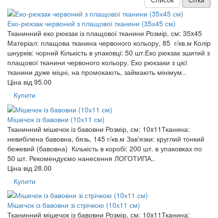
Еко-рюкзак червоний з плащової тканини (35х45 см)
Тканинний еко рюкзак із плащової тканини Розмір, см: 35x45
Матеріал: плащова тканина червоного кольору, 85 г/кв.м Колір
шнурків: чорний Кількість в упаковці: 50 шт.Еко рюкзак зшитий з
плащової тканини червоного кольору. Еко рюкзаки з цієї
тканини дуже міцні, на промокають, займають мінімум..
Ціна від
95.00
Купити
Мішечок із бавовни (10х11 см)
Тканинний мішечок із бавовни Розмір, см: 10x11Тканина:
невибілена бавовна, бязь, 145 г/кв.м Зав'язки: круглий тонкий
бежевий (бавовна) Кількість в коробі: 200 шт. в упаковках по
50 шт. Рекомендуємо нанесення ЛОГОТИПА..
Ціна від
28.00
Купити
Мішечок із бавовни зі стрічкою (10х11 см)
Тканинний мішечок із бавовни Розмір, см: 10x11Тканина: