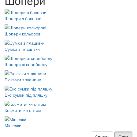
Шопери
Шопери з бавовни
Шопери кольорові
Сумки з плащівки
Шопери зі спанбонду
Рюкзаки з тканини
Еко сумки під пляшку
Косметички оптом
Мішечки
Список
Сітка