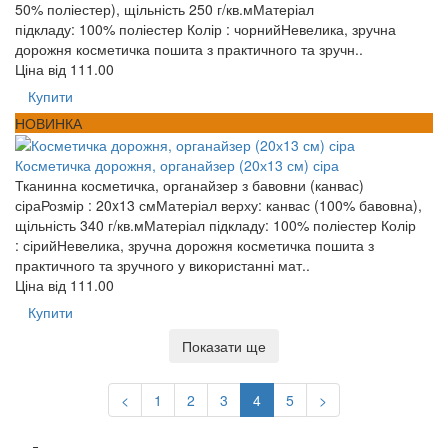
50% поліестер), щільність 250 г/кв.мМатеріал
підкладу: 100% поліестер Колір : чорнийНевелика, зручна
дорожня косметичка пошита з практичного та зручн..
Ціна від
111.00
Купити
НОВИНКА
Косметичка дорожня, органайзер (20х13 см) сіра
Тканинна косметичка, органайзер з бавовни (канвас)
сіраРозмір : 20x13 смМатеріал верху: канвас (100% бавовна),
щільність 340 г/кв.мМатеріал підкладу: 100% поліестер Колір
: сірийНевелика, зручна дорожня косметичка пошита з
практичного та зручного у використанні мат..
Ціна від
111.00
Купити
Показати ще
<
1
2
3
4
5
>