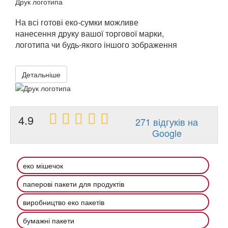
Друк логотипа
На всі готові еко-сумки можливе
нанесення друку вашої торгової марки,
логотипа чи будь-якого іншого зображення
Детальніше
4.9
271 відгуків на
Google
еко мішечок
паперові пакети для продуктів
виробництво еко пакетів
бумажні пакети