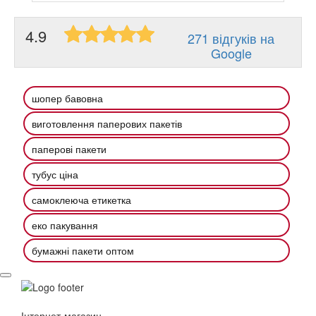
4.9
271 відгуків на
Google
шопер бавовна
виготовлення паперових пакетів
паперові пакети
тубус ціна
самоклеюча етикетка
еко пакування
бумажні пакети оптом
Інтернет-магазин