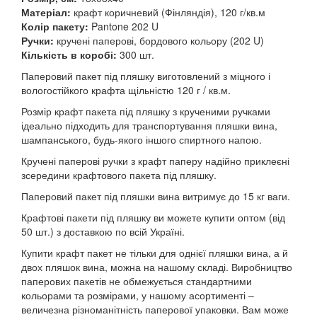
Матеріал:
крафт коричневий (Фінляндія), 120 г/кв.м
Колір пакету:
Pantone 202 U
Ручки:
кручені паперові, бордового кольору (202 U)
Кількість в коробі:
300 шт.
Паперовий пакет під пляшку виготовлений з міцного і
вологостійкого крафта щільністю 120 г / кв.м.
Розмір крафт пакета під пляшку з крученими ручками
ідеально підходить для транспортування пляшки вина,
шампанського, будь-якого іншого спиртного напою.
Кручені паперові ручки з крафт паперу надійно приклеєні
зсередини крафтового пакета під пляшку.
Паперовий пакет під пляшки вина витримує до 15 кг ваги.
Крафтові пакети під пляшку ви можете купити оптом (від
50 шт.) з доставкою по всій Україні.
Купити крафт пакет не тільки для однієї пляшки вина, а й
двох пляшок вина, можна на нашому складі. Виробництво
паперових пакетів не обмежується стандартними
кольорами та розмірами, у нашому асортименті –
величезна різноманітність паперової упаковки. Вам може