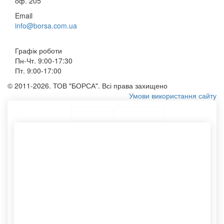
оф. 205
Email
info@borsa.com.ua
Графік роботи
Пн-Чт. 9:00-17:30
Пт. 9:00-17:00
© 2011-2026. ТОВ "БОРСА". Всі права захищено
Умови використання сайту
ТОП Категорії
Топ меню
Асортимент
Купити пакети крафт
Тканинний шоппер купити
Тканинні еко сумки
Виготовити паперові пакети
Конверти с4
Замовити брендований
Мішечки оптом
пакет
Тканинний мішечок
Замовити сумку з логотипом
Бавовняний мішечок
Наклейки для пакування
Пакет паперовий крафт
Мішки тканинні
Друк пакетів із логотипом
Сумки на замовлення
Друк пакетів паперових
Етикетки самоклеючі
Спанбонд сумка
Фотодрук на сумках