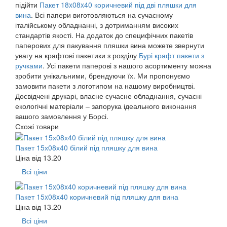
підійти
Пакет 18x08x40 коричневий під дві пляшки для
вина
. Всі папери виготовляються на сучасному
італійському обладнанні, з дотриманням високих
стандартів якості. На додаток до специфічних пакетів
паперових для пакування пляшки вина можете звернути
увагу на крафтові пакетики з розділу
Бурі крафт пакети з
ручками
. Усі пакети паперові з нашого асортименту можна
зробити унікальними, брендуючи їх. Ми пропонуємо
замовити пакети з логотипом на нашому виробництві.
Досвідчені друкарі, власне сучасне обладнання, сучасні
екологічні матеріали – запорука ідеального виконання
вашого замовлення у Борсі.
Схожі товари
Пакет 15х08х40 білий під пляшку для вина
Ціна від
13.20
Всі ціни
Пакет 15x08x40 коричневий під пляшку для вина
Ціна від
13.20
Всі ціни