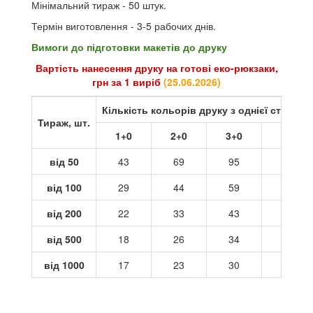
Мінімальний тираж - 50 штук.
Термін виготовлення - 3-5 рабочих днів.
Вимоги до підготовки макетів до друку
Вартість нанесення друку на готові еко-рюкзаки,
грн за 1 виріб
(25
.06.2026
)
Кількість кольорів друку з однієї сторони
Тираж, шт.
1+0
2+0
3+0
4+0
від 50
43
69
95
121
від 100
29
44
59
73
від 200
22
33
43
54
від 500
18
26
34
42
від 1000
17
23
30
37