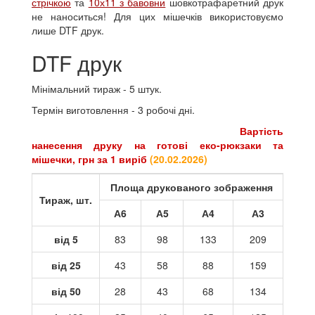
стрічкою
та
10х11 з бавовни
шовкотрафаретний друк
не наноситься! Для цих мішечків використовуємо
лише DTF друк.
DTF друк
Мінімальний тираж - 5 штук.
Термін виготовлення - 3 робочі дні.
Вартість
нанесення друку на готові
еко-рюкзаки та
мішечки
, грн за 1 виріб
(
20.02.2026
)
Площа друкованого зображення
Тираж, шт.
А6
А5
А4
А3
від 5
83
98
133
209
від 25
43
58
88
159
від 50
28
43
68
134