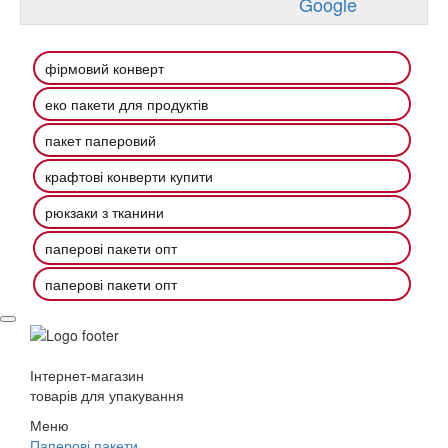
Google
фірмовий конверт
еко пакети для продуктів
пакет паперовий
крафтові конверти купити
рюкзаки з тканини
паперові пакети опт
паперові пакети опт
Інтернет-магазин
товарів для упакування
Меню
Паперові пакети