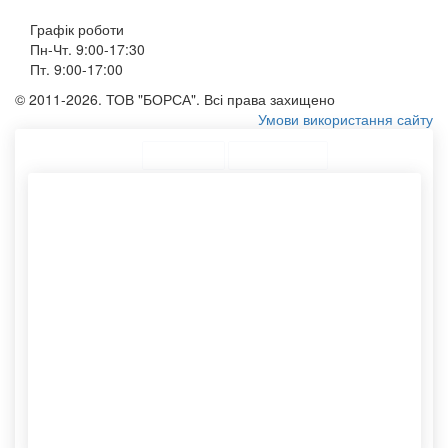
Графік роботи
Пн-Чт. 9:00-17:30
Пт. 9:00-17:00
© 2011-2026. ТОВ "БОРСА". Всі права захищено
Умови використання сайту
ТОП Категорії
Топ меню
Асортимент
Конверти с6
Тубуси для плакатів купити
Пакети з крученими ручками
Друк для конверту
Друк на сумках
Тубуси картонні оптом
Сумка шоппер замовити
С4 конверт
Виготовлення конвертів із
Виробництво тубусів
логотипом
Бавовняний мішечок
Пакетики оптом
Еко сумочки
Купити поштові конверти
Білий крафт пакет
Великі крафт пакети
Пакет без ручок
Виготовлення пакетів на
Конверт а4
замовлення
Тубус із кришкою
Шоппер без малюнка
Етикетки самоклеючі
Картонний тубус