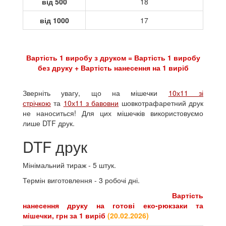
від 500
18
від 1000
17
Вартість 1 виробу з друком = Вартість 1 виробу
без друку + Вартість нанесення на 1 виріб
Зверніть увагу, що на мішечки
10х11 зі
стрічкою
та
10х11 з бавовни
шовкотрафаретний друк
не наноситься! Для цих мішечків використовуємо
лише DTF друк.
DTF друк
Мінімальний тираж - 5 штук.
Термін виготовлення - 3 робочі дні.
Вартість
нанесення друку на готові
еко-рюкзаки та
мішечки
, грн за 1 виріб
(
20.02.2026
)