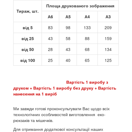
Площа друкованого зображення
Тираж, шт.
А6
А5
А4
А3
від 5
83
98
133
209
від 25
43
58
88
159
від 50
28
43
68
134
від 100
25
40
65
125
Вартість 1 виробу з
друком = Вартість 1 виробу без друку + Вартість
нанесення на 1 виріб
Ми завжди готові проконсультувати Вас щодо всіх
технологічних особливостей виготовлення еко-
рюкзаків та мішечків.
Для отримання додаткової консультації наших