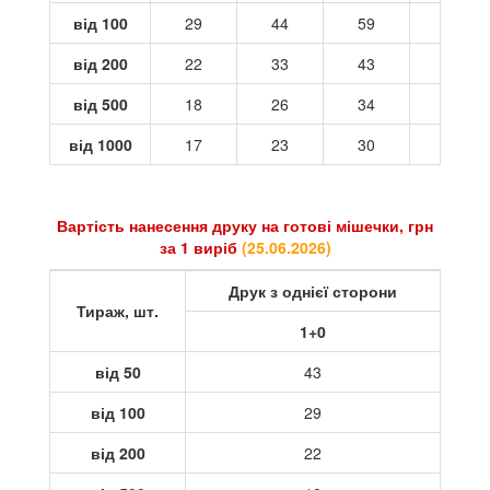
від 100
29
44
59
73
від 200
22
33
43
54
від 500
18
26
34
42
від 1000
17
23
30
37
Вартість нанесення друку на готові мішечки, грн
за 1 виріб
(
25.06.2026
)
Друк з однієї сторони
Тираж, шт.
1+0
від 50
43
від 100
29
від 200
22