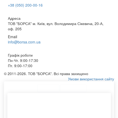
+38 (050) 200-00-16
Адреса
ТОВ "БОРСА" м. Київ, вул. Володимира Сікевича, 20-А,
оф. 205
Email
info@borsa.com.ua
Графік роботи
Пн-Чт. 9:00-17:30
Пт. 9:00-17:00
© 2011-2026. ТОВ "БОРСА". Всі права захищено
Умови використання сайту
ТОП Категорії
Топ меню
Асортимент
Тубус із картону
Еко пакети оптом
Картонний тубус із кришкою
Принт на сумках
Конверт паперовий
Конверти а5
Наклейки для пакування
Виготовлення конвертів