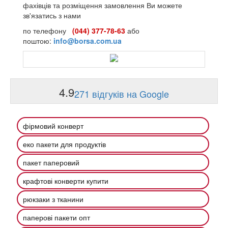
фахівців та розміщення замовлення Ви можете
зв'язатись з нами
по телефону
(044) 377-78-63
або
поштою:
info@borsa.com.ua
4.9
271 відгуків на Google
фірмовий конверт
еко пакети для продуктів
пакет паперовий
крафтові конверти купити
рюкзаки з тканини
паперові пакети опт