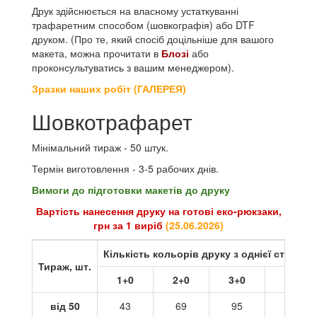
Друк здійснюється на власному устаткуванні
трафаретним способом (шовкографія) або DTF
друком. (Про те, який спосіб доцільніше для вашого
макета, можна прочитати в
Блозі
або
проконсультуватись з вашим менеджером).
Зразки наших робіт (ГАЛЕРЕЯ)
Шовкотрафарет
Мінімальний тираж - 50 штук.
Термін виготовлення - 3-5 рабочих днів.
Вимоги до підготовки макетів до друку
Вартість нанесення друку на готові еко-рюкзаки,
грн за 1 виріб
(25
.06.2026
)
Кількість кольорів друку з однієї сторони
Тираж, шт.
1+0
2+0
3+0
4+0
від 50
43
69
95
121