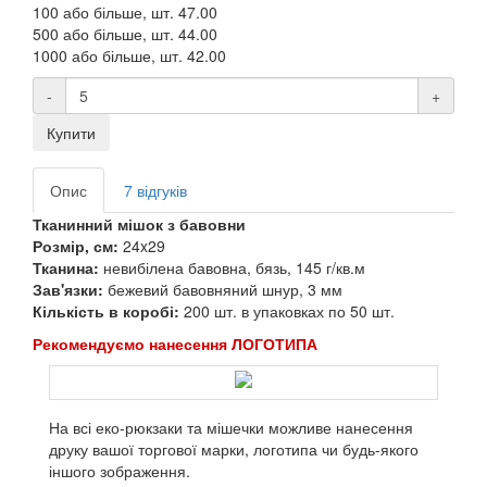
100 або більше, шт.
47.00
500 або більше, шт.
44.00
1000 або більше, шт.
42.00
-
+
Купити
Опис
7 відгуків
Тканинний мішок з бавовни
Розмір, см:
24x29
Тканина:
невибілена бавовна, бязь, 145 г/кв.м
Зав'язки:
бежевий бавовняний шнур, 3 мм
Кількість в коробі:
200 шт. в упаковках по 50 шт.
Рекомендуємо нанесення ЛОГОТИПА
На всі еко-рюкзаки та мішечки можливе нанесення
друку вашої торгової марки, логотипа чи будь-якого
іншого зображення.