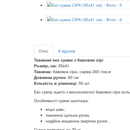
Опис
6 відгуків
Тканинні еко сумки з бавовни сірі
Розмір, см:
35x41
Тканина:
бавовна сіра, саржа 240 г/кв.м
Довжина ручок:
60 см
Кількість в упаковці:
50 шт.
Еко сумку зшито з високоякісної бавовни сіра ко
Особливості сумки шоппера:
міцні шви,
тканинна щільна ручка,
надійна машинна закріпка ручок.
Сумка витримує до 20 кг.