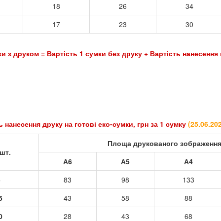
18
26
34
17
23
30
ість 1 сумки без друку + Вартість нанесення на
 готові еко-сумки, грн за 1 сумку
(
25.06.20
Площа друкованого зображенн
шт.
А6
А5
А4
5
83
98
133
5
43
58
88
0
28
43
68