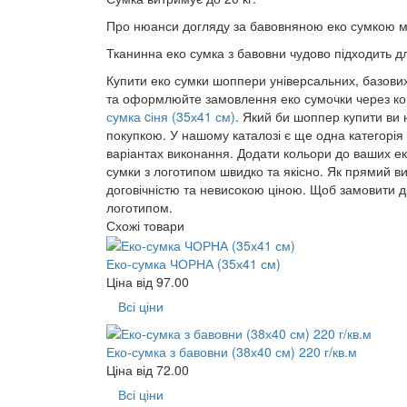
Про нюанси догляду за бавовняною еко сумкою 
Тканинна еко сумка з бавовни чудово підходить 
Купити еко сумки шоппери універсальних, базових
та оформлюйте замовлення еко сумочки через коши
сумка cіня (35х41 см)
. Який би шоппер купити ви 
покупкою. У нашому каталозі є ще одна категорія 
варіантах виконання. Додати кольори до ваших е
сумки з логотипом швидко та якісно. Як прямий в
договічністю та невисокою ціною. Щоб замовити д
логотипом.
Схожі товари
Еко-сумка ЧОРНА (35х41 см)
Ціна від
97.00
Всі ціни
Еко-сумка з бавовни (38х40 см) 220 г/кв.м
Ціна від
72.00
Всі ціни