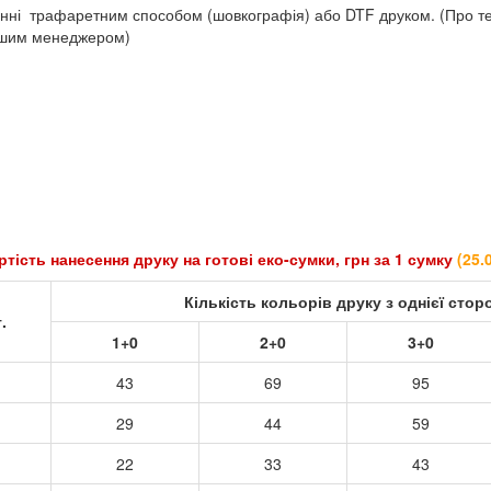
нні трафаретним способом (шовкографія) або DTF друком. (Про те,
ашим менеджером)
ртість нанесення друку на готові еко-сумки, грн за 1 сумку
(
25.
Кількість кольорів друку з однієї стор
.
1+0
2+0
3+0
43
69
95
29
44
59
22
33
43