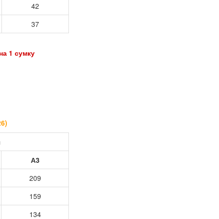
42
37
 1 сумку
26
)
я
А3
209
159
134