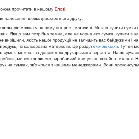
можна прочитати в нашому
Блозі.
для нанесення шовкотрафаретного друку.
 кольорів можна у нашому інтернет-магазині. Можна купити сумки оп
к. Якщо вам потрібна темна, але не чорна еко сумка, купити в на
не вирішили, якість нашої продукції не залишить вас байдужими і 
продукції із кольорових матеріалів. Це розділ
еко-рюкзаки
. Тут ви м
ко сумок можна і за допомогою друкарського верстата. Наше сучас
иробник, ми контролюємо виробничий процес на всіх його етапах. На
рук на сумках, зв'яжіться з нашими менеджерами. Вони проконсульт