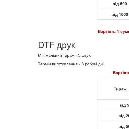
від 500
від 1000
Вартість 1 сумки з друком = Варт
DTF друк
Мінімальний тираж - 5 штук.
Термін виготовлення - 3 робочі дні.
Вартість нанесення друку на
Тираж, 
від 
від 2
від 5