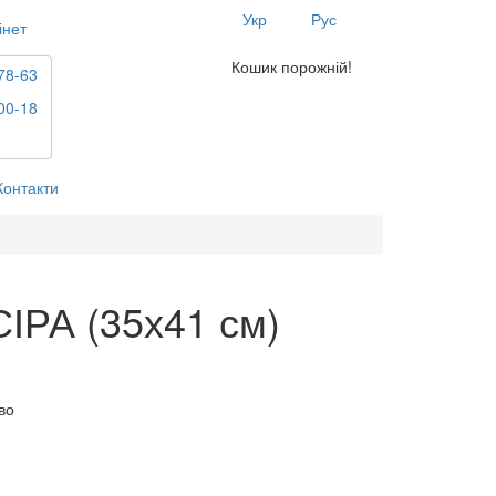
Укр
Рус
інет
Кошик порожній!
78-63
00-18
Контакти
СІРА (35х41 см)
во