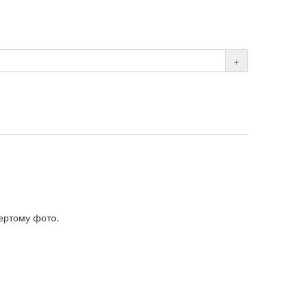
+
вертому фото.