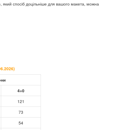
 який спосіб доцільніше для вашого макета, можна
06.2026
)
они
4+0
121
73
54