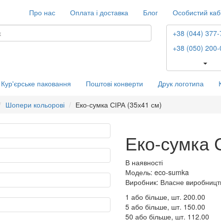
Про нас
Оплата і доставка
Блог
Особистий каб
+38 (044) 377-
+38 (050) 200-
Кур'єрське паковання
Поштові конверти
Друк логотипа
Шопери кольорові
Еко-сумка СІРА (35х41 см)
Еко-сумка 
В наявності
Модель: eco-sumka
Виробник: Власне виробницт
1 або більше, шт.
200.00
5 або більше, шт.
150.00
50 або більше, шт.
112.00