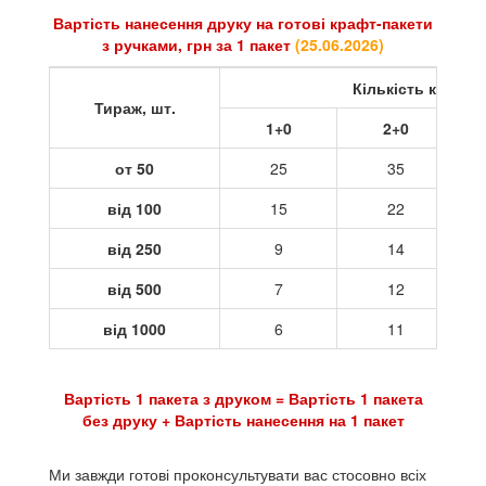
Вартість нанесення друку на готові крафт-пакети
з ручками, грн за 1 пакет
(
25.06.2026
)
Кількість кольор
Тираж, шт.
1+0
2+0
от 50
25
35
від 100
15
22
від 250
9
14
від 500
7
12
від 1000
6
11
Вартість 1 пакета з друком = Вартість 1 пакета
без друку + Вартість нанесення на 1 пакет
Ми завжди готові проконсультувати вас стосовно всіх