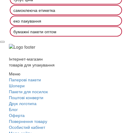
самоклеюча етикетка
еко пакування
бумажні пакети оптом
Інтернет-магазин
товарів для упакування
Меню
Паперові пакети
Шопери
Пакети для посилок
Поштові конверти
Друк логотипа
Блог
Оферта
Повернення товару
Особистий кабінет
Мапа сайту