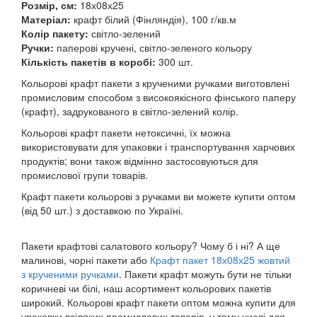
Розмір, см:
18х08х25
Матеріал:
крафт білий (Фінляндія), 100 г/кв.м
Колір пакету:
світло-зелений
Ручки:
паперові кручені, світло-зеленого кольору
Кількість пакетів в коробі:
300 шт.
Кольорові крафт пакети з крученими ручками виготовлені
промисловим способом з високоякісного фінського паперу
(крафт), задрукованого в світло-зелений колір.
Кольорові крафт пакети нетоксичні, їх можна
використовувати для упаковки і транспортування харчових
продуктів; вони також відмінно застосовуються для
промислової групи товарів.
Крафт пакети кольорові з ручками ви можете купити оптом
(від 50 шт.) з доставкою по Україні.
Пакети крафтові салатового кольору? Чому б і ні? А ще
малинові, чорні пакети або
Крафт пакет 18х08х25 жовтий
з крученими ручками
. Пакети крафт можуть бути не тільки
коричневі чи білі, наш асортимент кольорових пакетів
широкий. Кольорові крафт пакети оптом можна купити для
упаковки всіляких промислових товарів, у тому числі для