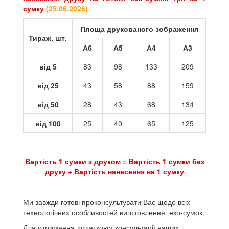
сумку
(
25.06.2026
)
Площа друкованого зображення
Тираж, шт.
А6
А5
А4
А3
від 5
83
98
133
209
від 25
43
58
88
159
від 50
28
43
68
134
від 100
25
40
65
125
Вартість 1 сумки з друком = Вартість 1 сумки без
друку + Вартість нанесення на 1 сумку
Ми завжди готові проконсультувати Вас щодо всіх
технологічних особливостей виготовлення еко-сумок.
Для отримання додаткової консультації наших