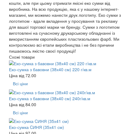
кошти, але при цьому отримати якісні еко сумки від
виробника. На всю продукцію, яка є у нашому інтернет-
магазині, ми можемо нанести друк логотипу. Еко сумки з
логотипом - вдале вкладення у просування та рекламу
для вашої торгової марки чи бренду. Сумки з логотипом
виготовлені на сучасному друкарському обладнанні із
використанням європейських пластизольових фарб. Ми
контролюємо всі етапи виробництва і не без причини
пишаємось якістю своєї продукції!
Схожі товари
Еко-сумка з бавовни (38х40 см) 220 г/кв.м
Ціна від
72.00
Всі ціни
Еко-сумка з бавовни (38х40 см) 240г/кв.м
Ціна від
84.00
Всі ціни
Еко-сумка CИНЯ (35х41 см)
Ціна від
97.00