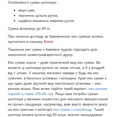
Особливості сумки шоппера:
міцні шви,
тканинна щільна ручка,
надійна машинна закріпка ручок.
Сумка витримує до 20 кг.
Про нюанси догляду за бавовняною еко сумкою можна
прочитати в нашому
Блозі.
Тканинна еко сумка з бавовни чудово підходить для
нанесення шовкотрафаретного друку.
Еко сумка чорна – дуже практичний вид еко сумки. Ви
можете ці шоппери купити не лише оптом, а й у роздріб,
від 1 штуки. У нашому магазині завжди є будь-які еко
сумочки, в багатьох розмірах і кольорах. Крім еко сумки є
ще один дуже зручний вид текстильної упаковки – еко-
рюкзак мішок. Вам може підійти такий варіант:
еко-рюкзак
чорний із саржі (35х45 см
). Якщо вам потрібні сумки
шоппери у великих кількостях для масового використання
як промо-продукція, наприклад, вам варто звернути увагу
на еко сумочки з категорії
еко-сумки з спанбонду
. Такий
шоппер можна купити від 50 штук, значно заощадивши