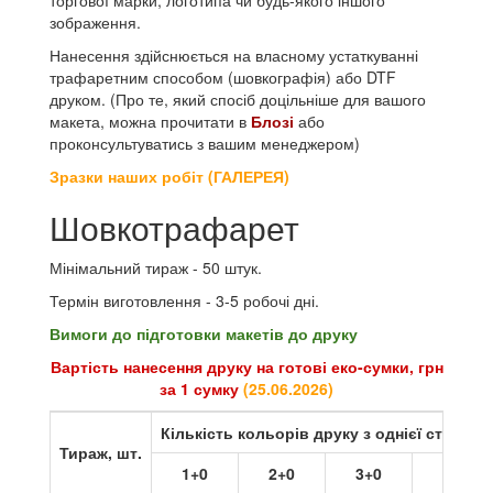
зображення.
Нанесення здійснюється на власному устаткуванні
трафаретним способом (шовкографія) або DTF
друком. (Про те, який спосіб доцільніше для вашого
макета, можна прочитати в
Блозі
або
проконсультуватись з вашим менеджером)
Зразки наших робіт (ГАЛЕРЕЯ)
Шовкотрафарет
Мінімальний тираж - 50 штук.
Термін виготовлення - 3-5 робочі дні.
Вимоги до підготовки макетів до друку
Вартість нанесення друку на готові еко-сумки, грн
за 1 сумку
(
25.06.2026
)
Кількість кольорів друку з однієї сторони
Тираж, шт.
1+0
2+0
3+0
4+0