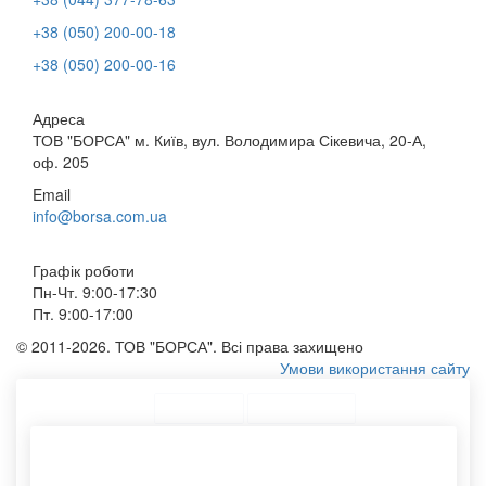
+38 (050) 200-00-18
+38 (050) 200-00-16
Адреса
ТОВ "БОРСА" м. Київ, вул. Володимира Сікевича, 20-А,
оф. 205
Email
info@borsa.com.ua
Графік роботи
Пн-Чт. 9:00-17:30
Пт. 9:00-17:00
© 2011-2026. ТОВ "БОРСА". Всі права захищено
Умови використання сайту
ТОП Категорії
Топ меню
Асортимент
Мішок тканинний купити
Конверти з крафт
Друк фірмових пакетів
Друк сумок