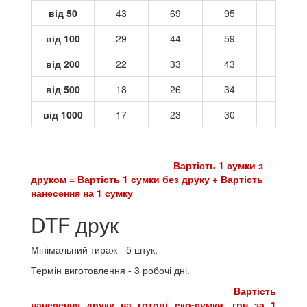
від 50
43
69
95
121
від 100
29
44
59
73
від 200
22
33
43
54
від 500
18
26
34
42
від 1000
17
23
30
37
Вартість 1 сумки з
друком = Вартість 1 сумки без друку + Вартість
нанесення на 1 сумку
DTF друк
Мінімальний тираж - 5 штук.
Термін виготовлення - 3 робочі дні.
Вартість
нанесення друку на готові еко-сумки, грн за 1