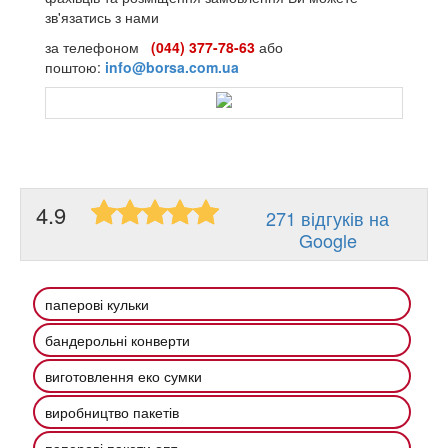
зв'язатись з нами
за телефоном
(044) 377-78-63
або
поштою:
info@borsa.com.ua
4.9
271 відгуків на
Google
паперові кульки
бандерольні конверти
виготовлення еко сумки
виробництво пакетів
паперові пакети опт