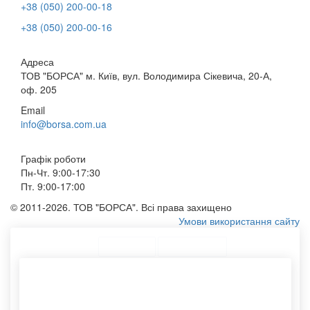
+38 (050) 200-00-18
+38 (050) 200-00-16
Адреса
ТОВ "БОРСА" м. Київ, вул. Володимира Сікевича, 20-А,
оф. 205
Email
info@borsa.com.ua
Графік роботи
Пн-Чт. 9:00-17:30
Пт. 9:00-17:00
© 2011-2026. ТОВ "БОРСА". Всі права захищено
Умови використання сайту
ТОП Категорії
Топ меню
Асортимент
Сумки оптом на замовлення
Конверти замовити
Конверти крафтові
Сумки на замовлення
Тканинну еко сумку
Паперові пакети з ручкою