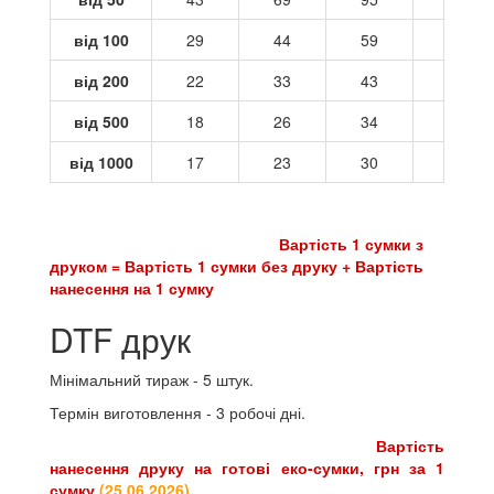
від 100
29
44
59
73
від 200
22
33
43
54
від 500
18
26
34
42
від 1000
17
23
30
37
Вартість 1 сумки з
друком = Вартість 1 сумки без друку + Вартість
нанесення на 1 сумку
DTF друк
Мінімальний тираж - 5 штук.
Термін виготовлення - 3 робочі дні.
Вартість
нанесення друку на готові еко-сумки, грн за 1
сумку
(
25.06.2026
)