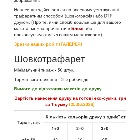
Нанесення здійснюється на власному устаткуванні
трафаретним способом (шовкографія) або DTF
друком. (Про те, який спосіб доцільніше для вашого
макета, можна прочитати в
Блозі
або
проконсультуватись з вашим менеджером)
Зразки наших робіт (ГАЛЕРЕЯ)
Шовкотрафарет
Мінімальний тираж - 50 штук.
Термін виготовлення - 3-5 робочі дні.
Вимоги до підготовки макетів до друку
Вартість нанесення друку на готові еко-сумки, грн
за 1 сумку
(
25.06.2026
)
Кількість кольорів друку з однієї сторони
Тираж, шт.
1+0
2+0
3+0
4+0
від 50
43
69
95
121