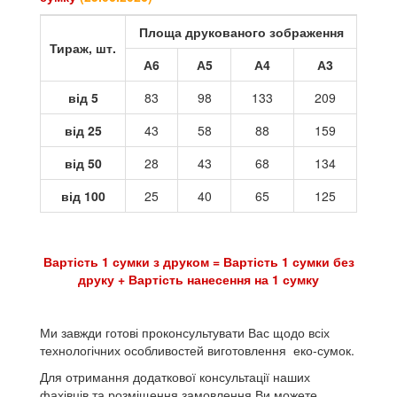
Площа друкованого зображення
Тираж, шт.
А6
А5
А4
А3
від 5
83
98
133
209
від 25
43
58
88
159
від 50
28
43
68
134
від 100
25
40
65
125
Вартість 1 сумки з друком = Вартість 1 сумки без
друку + Вартість нанесення на 1 сумку
Ми завжди готові проконсультувати Вас щодо всіх
технологічних особливостей виготовлення еко-сумок.
Для отримання додаткової консультації наших
фахівців та розміщення замовлення Ви можете