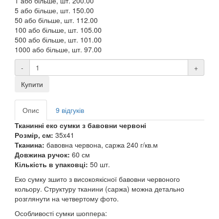
1 або більше, шт.
200.00
5 або більше, шт.
150.00
50 або більше, шт.
112.00
100 або більше, шт.
105.00
500 або більше, шт.
101.00
1000 або більше, шт.
97.00
-
+
Купити
Опис
9 відгуків
Тканинні еко сумки з бавовни червоні
Розмір, см:
35x41
Тканина:
бавовна червона, саржа 240 г/кв.м
Довжина ручок:
60 см
Кількість в упаковці:
50 шт.
Еко сумку зшито з високоякісної бавовни червоного
кольору. Структуру тканини (саржа) можна детально
розглянути на четвертому фото.
Особливості сумки шоппера: