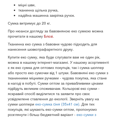
міцні шви,
тканинна щільна ручка,
надійна машинна закріпка ручок.
Сумка витримує до 20 кг.
Про нюанси догляду за бавовняною еко сумкою можна
прочитати в нашому
Блозі.
Тканинна еко сумка з бавовни чудово підходить для
нанесення шовкотрафаретного друку.
Купити еко сумку, яка буде слугувати вам не один рік,
можна в нашому інтернет-магазині. У нашому асортименті
є як еко сумка для оптових покупців, так і сумка шоппер
або просто еко сумочки від 1 штуки. Бавовняні еко сумки з
тканинними міцними ручками - чудова покупка, яка стане
в нагоді в побуті. Сумки оптом за привабливими цінами
підійдуть великим споживачам. Кольорові еко сумки -
яскравий спосіб виділитися та заявити про своє
усвідомлене ставлення до екології. Зверніть увагу на
сумки шоппери
еко-сумка cіня (35х41 см)
. Для тих
покупців, які шукають еко-сумки оптом, пропонуємо
розглянути і більш бюджетний варіант -
еко-сумки з