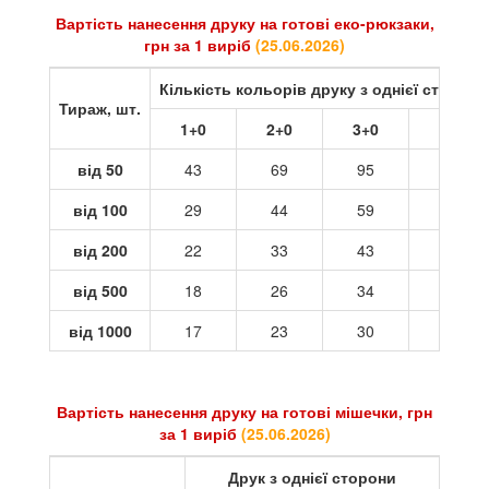
Вартість нанесення друку на готові еко-рюкзаки,
грн за 1 виріб
(25
.06.2026
)
Кількість кольорів друку з однієї сторони
Тираж, шт.
1+0
2+0
3+0
4+0
від 50
43
69
95
121
від 100
29
44
59
73
від 200
22
33
43
54
від 500
18
26
34
42
від 1000
17
23
30
37
Вартість нанесення друку на готові мішечки, грн
за 1 виріб
(
25.06.2026
)
Друк з однієї сторони