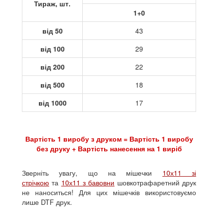
Тираж, шт.
1+0
від 50
43
від 100
29
від 200
22
від 500
18
від 1000
17
Вартість 1 виробу з друком = Вартість 1 виробу
без друку + Вартість нанесення на 1 виріб
Зверніть увагу, що на мішечки
10х11 зі
стрічкою
та
10х11 з бавовни
шовкотрафаретний друк
не наноситься! Для цих мішечків використовуємо
лише DTF друк.