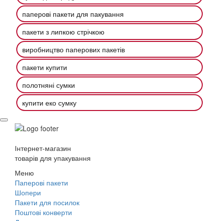
паперові пакети для пакування
пакети з липкою стрічкою
виробництво паперових пакетів
пакети купити
полотняні сумки
купити еко сумку
Інтернет-магазин
товарів для упакування
Меню
Паперові пакети
Шопери
Пакети для посилок
Поштові конверти