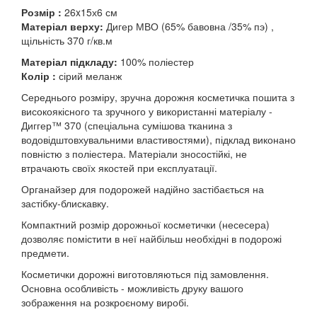
Розмір :
26x15х6 см
Матеріал верху:
Дигер МВО (65% бавовна /35% пэ) ,
щільність 370 г/кв.м
Матеріал підкладу:
100% поліестер
Колір :
сірий меланж
Середнього розміру, зручна дорожня косметичка пошита з
високоякісного та зручного у використанні матеріалу -
Диггер™ 370 (спеціальна сумішова тканина з
водовідштовхувальними властивостями), підклад виконано
повністю з поліестера. Матеріали зносостійкі, не
втрачають своїх якостей при експлуатації.
Органайзер для подорожей надійно застібається на
застібку-блискавку.
Компактний розмір дорожньої косметички (несесера)
дозволяє помістити в неї найбільш необхідні в подорожі
предмети.
Косметички дорожні виготовляються під замовлення.
Основна особливість - можливість друку вашого
зображення на розкроєному виробі.