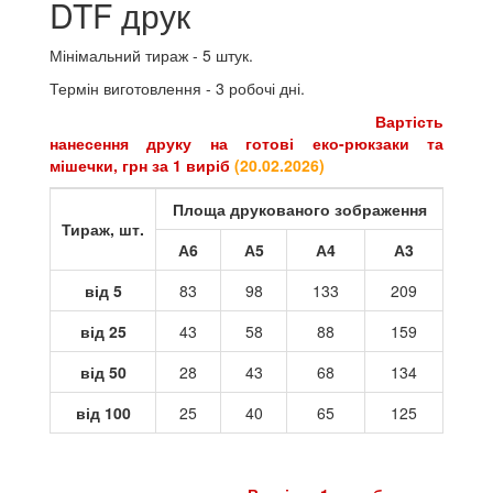
DTF друк
Мінімальний тираж - 5 штук.
Термін виготовлення - 3 робочі дні.
Вартість
нанесення друку на готові
еко-рюкзаки та
мішечки
, грн за 1 виріб
(
20.02.2026
)
Площа друкованого зображення
Тираж, шт.
А6
А5
А4
А3
від 5
83
98
133
209
від 25
43
58
88
159
від 50
28
43
68
134
від 100
25
40
65
125