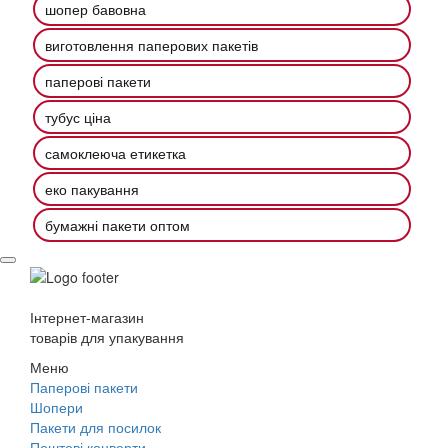
шопер бавовна
виготовлення паперових пакетів
паперові пакети
тубус ціна
самоклеюча етикетка
еко пакування
бумажні пакети оптом
Інтернет-магазин
товарів для упакування
Меню
Паперові пакети
Шопери
Пакети для посилок
Поштові конверти