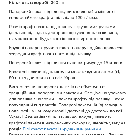
Кількість в коробі:
300 шт.
Паперовий пакет під пляшку виготовлений з міцного і
вологостійкого крафта щільністю 120 г / кв.м.
Розмір крафт пакета під пляшку з крученими ручками
ідеально підходить для транспортування пляшки вина,
шампанського, будь-якого іншого спиртного напою.
Кручені паперові ручки з крафт паперу надійно приклеєні
зсередини крафтового пакета під пляшку.
Паперовий пакет під пляшки вина витримує до 15 кг ваги.
Крафтові пакети під пляшку ви можете купити оптом (від
50 шт.) з доставкою по всій Україні.
Виготовлення паперових пакетів не обмежується
традиційними паперовими пакетами. Спеціальна упаковка
для пляшки з напоями – пакети крафту під пляшку – дуже
популярний вид пакетів. Паперові пакети (Київ) завжди в
наявності на нашому складі і доступні до доставки по всій
Україні. Але найчастіше, звичайно, покупці шукають
крафтові пакети в натуральних кольорах, зверніть увагу на
розділ
Білі крафт пакети із крученими ручками
.
Рекомендуємо вам замовити пакети з логотипом. Друк на