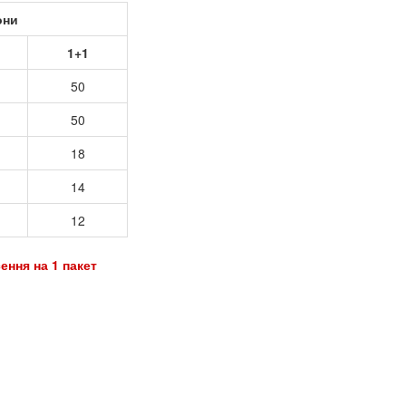
они
1+1
50
50
18
14
12
ення на 1 пакет