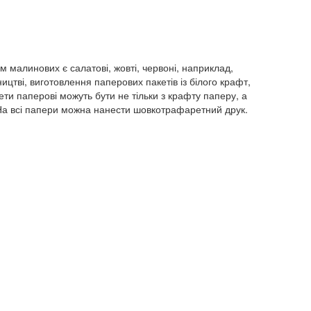
 малинових є салатові, жовті, червоні, наприклад,
цтві, виготовлення паперових пакетів із білого крафт,
ети паперові можуть бути не тільки з крафту паперу, а
На всі папери можна нанести шовкотрафаретний друк.