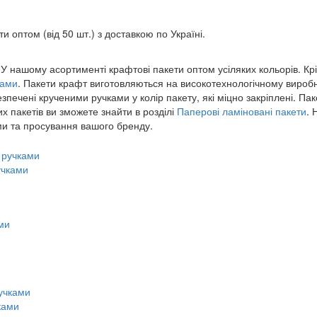
 оптом (від 50 шт.) з доставкою по Україні.
 нашому асортименті крафтові пакети оптом усіляких кольорів. Крім
ками
. Пакети крафт виготовляються на високотехнологічному виробни
печені крученими ручками у колір пакету, які міцно закріплені. Пак
 пакетів ви зможете знайти в розділі
Паперові ламіновані пакети
. 
ми та просування вашого бренду.
учками
ками