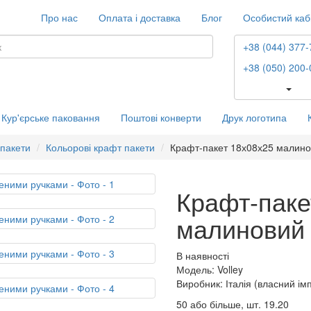
Про нас
Оплата і доставка
Блог
Особистий каб
+38 (044) 377-
+38 (050) 200-
Кур'єрське паковання
Поштові конверти
Друк логотипа
 пакети
Кольорові крафт пакети
Крафт-пакет 18х08х25 малино
Крафт-паке
малиновий 
В наявності
Модель: Volley
Виробник: Італія (власний ім
50 або більше, шт.
19.20