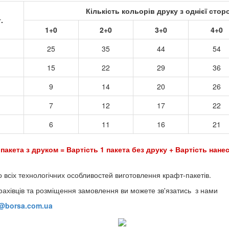
Кількість кольорів друку з однієї стор
.
1+0
2+0
3+0
4+0
25
35
44
54
15
22
29
36
9
14
20
26
7
12
17
22
6
11
16
21
 пакета з друком = Вартість 1 пакета без друку + Вартість нанес
о всіх технологічних особливостей виготовлення крафт-пакетів.
фахівців та розміщення замовлення ви можете зв'язатись з нами
o@borsa.com.ua