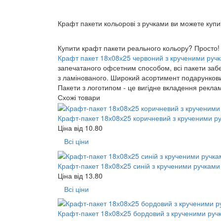
Крафт пакети кольорові з ручками ви можете купити
Купити крафт пакети реального кольору? Просто! У
Крафт пакет 18х08х25 червоний з крученими руч
запечатаного офсетним способом, всі пакети забез
з ламінованого. Широкий асортимент подарункових
Пакети з логотипом - це вигідне вкладення рекла
Схожі товари
Крафт-пакет 18х08х25 коричневий з крученими р
Ціна від
10.80
Всі ціни
Крафт-пакет 18х08х25 синій з крученими ручками
Ціна від
13.80
Всі ціни
Крафт-пакет 18х08х25 бордовий з крученими руч