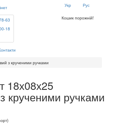
Укр
Рус
інет
Кошик порожній!
78-63
00-18
Контакти
вий з крученими ручками
т 18х08х25
з крученими ручками
порт)