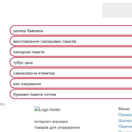
шопер бавовна
виготовлення паперових пакетів
паперові пакети
тубус ціна
самоклеюча етикетка
еко пакування
бумажні пакети оптом
Меню
Паперо
Шопер
Інтернет-магазин
Пакети
товарів для упакування