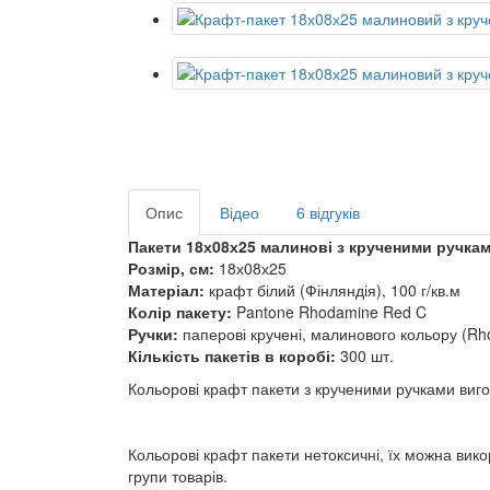
Опис
Відео
6 відгуків
Пакети 18х08х25 малинові з крученими ручка
Розмір, см:
18х08х25
Матеріал:
крафт білий (Фінляндія), 100 г/кв.м
Колір пакету:
Pantone Rhodamine Red C
Ручки:
паперові кручені, малинового кольору (R
Кількість пакетів в коробі:
300 шт.
Кольорові крафт пакети з крученими ручками виго
Кольорові крафт пакети нетоксичні, їх можна вик
групи товарів.