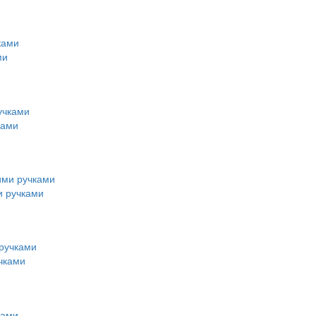
ми
ками
и ручками
чками