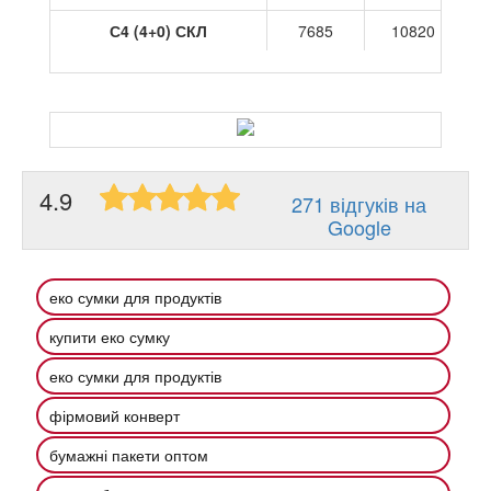
С4 (4+0) СКЛ
7685
10820
4.9
271 відгуків на
Google
еко сумки для продуктів
купити еко сумку
еко сумки для продуктів
фірмовий конверт
бумажні пакети оптом