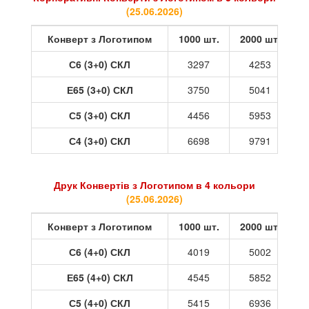
(
25.06.2026
)
Конверт з Логотипом
1000 шт.
2000 шт.
3
С6 (3+0) СКЛ
3297
4253
Е65 (3+0) СКЛ
3750
5041
С5 (3+0) СКЛ
4456
5953
С4 (3+0) СКЛ
6698
9791
Друк Конвертів з Логотипом в 4 кольори
(
25.06.2026
)
Конверт з Логотипом
1000 шт.
2000 шт.
3
С6 (4+0) СКЛ
4019
5002
Е65 (4+0) СКЛ
4545
5852
С5 (4+0) СКЛ
5415
6936