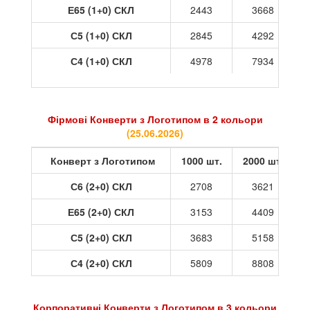
Е65 (1+0) СКЛ
2443
3668
С5 (1+0) СКЛ
2845
4292
С4 (1+0) СКЛ
4978
7934
Фірмові Конверти з Логотипом в 2 кольори
(
25.06.2026
)
Конверт з Логотипом
1000 шт.
2000 шт.
3
С6 (2+0) СКЛ
2708
3621
Е65 (2+0) СКЛ
3153
4409
С5 (2+0) СКЛ
3683
5158
С4 (2+0) СКЛ
5809
8808
Корпоративні Конверти з Логотипом в 3 кольори