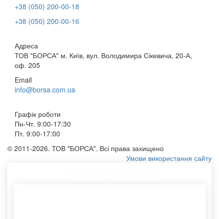
+38 (050) 200-00-18
+38 (050) 200-00-16
Адреса
ТОВ "БОРСА" м. Київ, вул. Володимира Сікевича, 20-А,
оф. 205
Email
info@borsa.com.ua
Графік роботи
Пн-Чт. 9:00-17:30
Пт. 9:00-17:00
© 2011-2026. ТОВ "БОРСА". Всі права захищено
Умови використання сайту
ТОП Категорії
Топ меню
Асортимент
Паперові еко пакети
Пакет крафт білий
Бандерольні конверти
Шоппери купити
Мішечки з бавовни
Тубус із кришкою