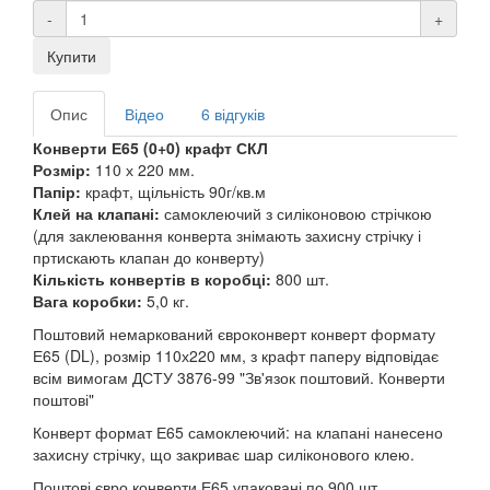
-
+
Купити
Опис
Відео
6 відгуків
Конверти Е65 (0+0) крафт СКЛ
Розмір:
110 х 220 мм.
Папір:
крафт, щільність 90г/кв.м
Клей на клапані:
самоклеючий з силіконовою стрічкою
(для заклеювання конверта знімають захисну стрічку і
пртискають клапан до конверту)
Кількість конвертів в коробці:
800 шт.
Вага коробки:
5,0 кг.
Поштовий немаркований євроконверт конверт формату
Е65 (DL), розмір 110х220 мм, з крафт паперу відповідає
всім вимогам ДСТУ 3876-99 "Зв'язок поштовий. Конверти
поштові"
Конверт формат Е65 самоклеючий: на клапані нанесено
захисну стрічку, що закриває шар силіконового клею.
Поштові євро конверти Е65 упаковані по 900 шт.