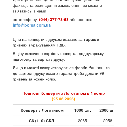
фахівців та розміщення замовлення ви можете
зв'язатись з нами
по телефону
(044) 377-78-63
або поштою:
info@borsa.com.ua
Ціни на конверти з друком вказано за
тираж
в
гривнях з урахуванням ПДВ.
В ціну включено вартість конверта, додрукарську
підготовку та вартість друку.
Якщо в макеті використовуються фарби Pantone, то
до вартості друку всього тиража треба додати 99
гривень за кожен колір.
Поштові Конверти з Логотипом в 1 колір
(
25.06.2026
)
Конверт з Логотипом
1000 шт.
2000 шт.
3
С6 (1+0) СКЛ
2065
2958