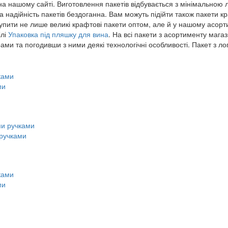
на нашому сайті. Виготовлення пакетів відбувається з мінімально
а надійність пакетів бездоганна. Вам можуть підійти також пакети 
купити не лише великі крафтові пакети оптом, але й у нашому асорт
ілі
Упаковка під пляшку для вина
. На всі пакети з асортименту мага
и та погодивши з ними деякі технологічні особливості. Пакет з ло
ми
 ручками
ми