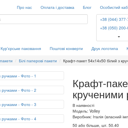
Про нас
Оплата і доставка
Блог
Особистий каб
+38 (044) 377-
+38 (050) 200-
Кур'єрське паковання
Поштові конверти
Друк логотипа
 пакети
Білі паперові пакети
Крафт-пакет 54х14х50 білий з кр
Крафт-паке
крученими 
В наявності
Модель: Volley
Виробник: Італія (власний ім
50 або більше, шт.
50.40