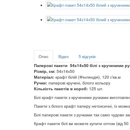
Опис
Відео
5 відгуків
Паперові пакети 54х14х50 білі з крученими р
Різмір, см:
54х14х50
Матеріал:
крафт білій (Фінляндія), 120 г/кв.м
Ручки:
паперові кручені, білого кольору
Кількість пакетів в короб:
125 шт.
Білі крафт пакети з крученими ручками виготовле
Пакети з білого крафт паперу нетоксичні, їх можн
Білі паперові пакети з ручками так само чудово з
Крафт пакети білі ви можете купити оптом (від 50 