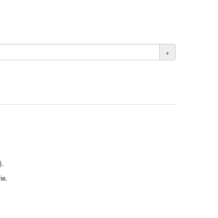
+
).
ів.