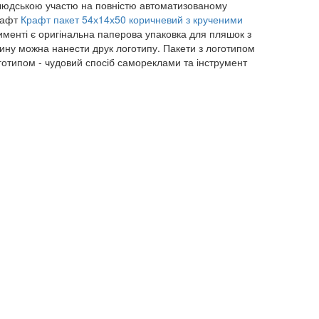
ю людською участю на повністю автоматизованому
крафт
Крафт пакет 54х14х50 коричневий з крученими
именті є оригінальна паперова упаковка для пляшок з
зину можна нанести друк логотипу. Пакети з логотипом
готипом - чудовий спосіб самореклами та інструмент