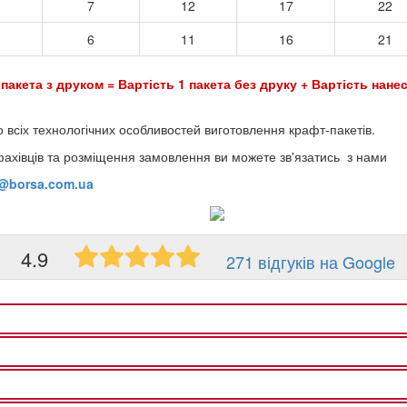
7
12
17
22
6
11
16
21
 пакета з друком = Вартість 1 пакета без друку + Вартість нанес
о всіх технологічних особливостей виготовлення крафт-пакетів.
фахівців та розміщення замовлення ви можете зв'язатись з нами
o@borsa.com.ua
4.9
271 відгуків на Google