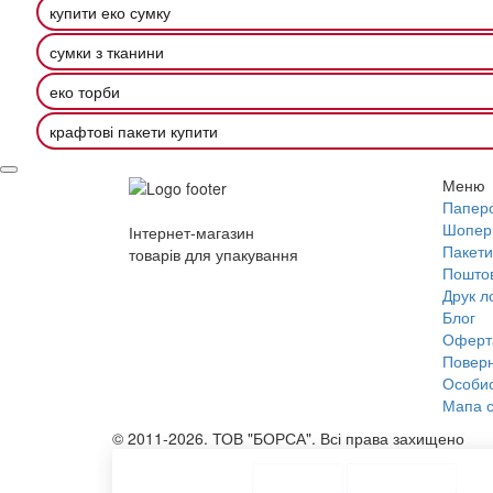
купити еко сумку
сумки з тканини
еко торби
крафтові пакети купити
Меню
Паперо
Шопер
Інтернет-магазин
Пакети
товарів для упакування
Поштов
Друк л
Блог
Оферт
Поверн
Особис
Мапа с
© 2011-2026. ТОВ "БОРСА". Всі права захищено
ТОП Категорії
Топ меню
Асортимент