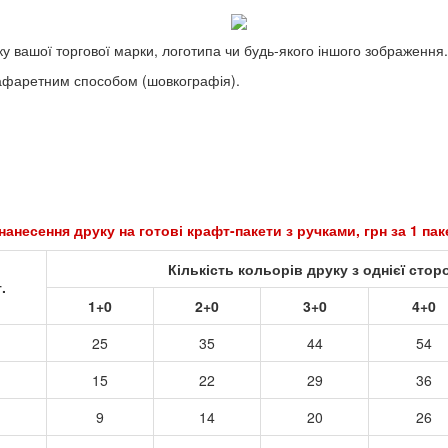
у вашої торгової марки, логотипа чи будь-якого іншого зображення.
рафаретним способом (шовкографія).
нанесення друку на готові крафт-пакети з ручками, грн за 1 па
Кількість кольорів друку з однієї стор
.
1+0
2+0
3+0
4+0
25
35
44
54
15
22
29
36
9
14
20
26