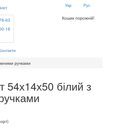
Укр
Рус
інет
Кошик порожній!
78-63
00-18
Контакти
ученими ручками
т 54х14х50 білий з
ручками
порт)