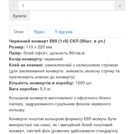
-
+
Купити
Опис
Відео
5 відгуків
Червоний конверт Е65 (1+0) СКЛ (50шт. в уп.)
Розмір:
110 х 220 мм.
Папір:
білий офсет, щільність 80г/кв.м
Колір конверту:
червоний
Клей на клапані:
самоклеючий з силіконовою стрічкою
(для заклеювання конверта знімають захисну стрічку та
притискають клапан до конверту).
Кількість конвертів в коробці:
1000 шт.
Вага коробки:
5,0 кг.
Кольорові конверти виготовлено з офсетного білого
паперу, задрукованого суцільним фоном червоного
кольору.
Конверти поштові кольорові формату Е65 можуть бути
використані так само, як і звичайний білий поштовий
конверт, світлий фон дозволяє здійснювати стандартну