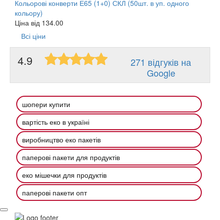
Кольорові конверти Е65 (1+0) СКЛ (50шт. в уп. одного
кольору)
Ціна від
134.00
Всі ціни
4.9
271 відгуків на
Google
шопери купити
вартість еко в україні
виробництво еко пакетів
паперові пакети для продуктів
еко мішечки для продуктів
паперові пакети опт