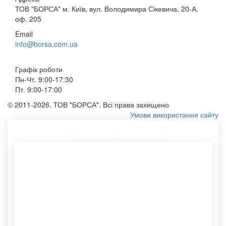
ТОВ "БОРСА" м. Київ, вул. Володимира Сікевича, 20-А,
оф. 205
Email
info@borsa.com.ua
Графік роботи
Пн-Чт. 9:00-17:30
Пт. 9:00-17:00
© 2011-2026. ТОВ "БОРСА". Всі права захищено
Умови використання сайту
ТОП Категорії
Топ меню
Асортимент
Еко торби
Пакет брендований
Пакет з логотипом на
Виробництво пакетів
замовлення
паперових
Конверти а4
Пакетики з логотипом
Тканинні мішки
Сумки під логотип
Мішки тканинні
Друк логотипу на пакетах
Крафтовий тубус
Жіночу сумку шоппер
Нанесення логотипу