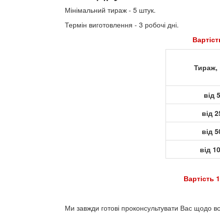
Мінімальний тираж - 5 штук.
Термін виготовлення - 3 робочі дні.
Вартість нанесення друку на
Тираж, 
від 
від 2
від 5
від 1
Вартість 1
Ми завжди готові проконсультувати Вас щодо вс