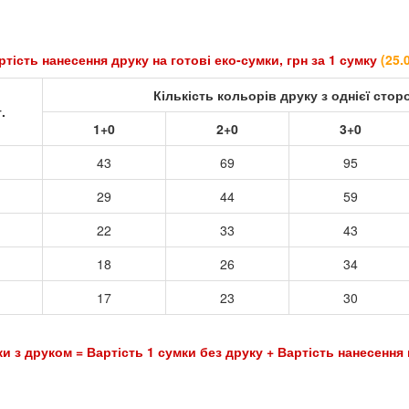
ртість нанесення друку на готові еко-сумки, грн за 1 сумку
(
25.
Кількість кольорів друку з однієї стор
.
1+0
2+0
3+0
43
69
95
29
44
59
22
33
43
18
26
34
17
23
30
ість 1 сумки без друку + Вартість нанесення на