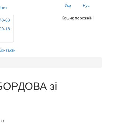
Укр
Рус
інет
Кошик порожній!
78-63
00-18
Контакти
БОРДОВА зі
во