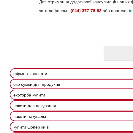
Для отримання додаткової консультації наших 
за телефоном
(044) 377-78-63
або поштою:
i
фірмові конверти
еко сумки для продуктів
екоторба купити
пакети для пакування
пакети пакувальні
купити шопер київ