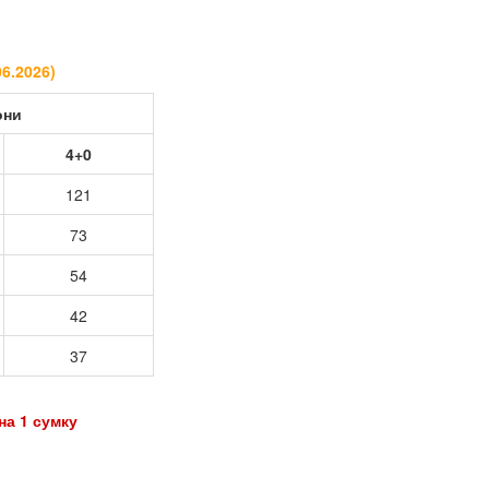
06.2026
)
они
4+0
121
73
54
42
37
 1 сумку