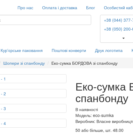
Про нас
Оплата і доставка
Блог
Особистий каб
+38 (044) 377-
+38 (050) 200-
Кур'єрське паковання
Поштові конверти
Друк логотипа
Шопери зі спанбонду
Еко-сумка БОРДОВА зі спанбонду
Еко-сумка 
спанбонду
В наявності
Модель: eco-sumka
Виробник: Власне виробницт
50 або більше, шт.
48.00