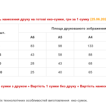
 готові еко-сумки, грн за 1 сумку
(
25.06.20
Площа друкованого зображенн
шт.
А6
А5
А4
5
83
98
133
5
43
58
88
0
28
43
68
00
25
40
65
 сумки з друком = Вартість 1 сумки без друку + Вартість нанес
іх технологічних особливостей виготовлення еко-сумок.