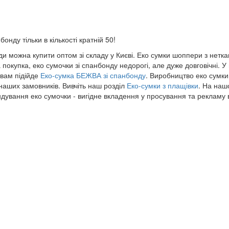
онду тільки в кількості кратній 50!
 можна купити оптом зі складу у Києві. Еко сумки шоппери з неткано
а покупка, еко сумочки зі спанбонду недорогі, але дуже довговічні. 
 вам підійде
Еко-сумка БЕЖВА зі спанбонду
. Виробництво еко сумк
наших замовників. Вивчіть наш розділ
Еко-сумки з плащівки
. На наш
ування еко сумочки - вигідне вкладення у просування та рекламу в