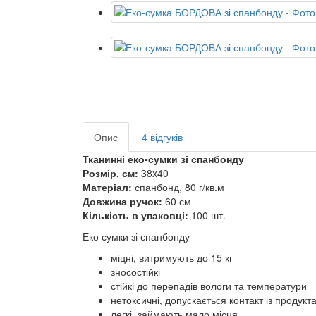
Опис
4 відгуків
Тканинні еко-сумки зі спанбонду
Розмір, см:
38x40
Матеріал:
спанбонд, 80 г/кв.м
Довжина ручок:
60 см
Кількість в упаковці:
100 шт.
Еко сумки зі спанбонду
міцні, витримують до 15 кг
зносостійкі
стійкі до перепадів вологи та температури
нетоксичні, допускається контакт із проду
легкі, займають мало місця