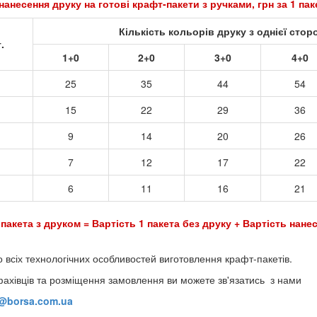
нанесення друку на готові крафт-пакети з ручками, грн за 1 па
Кількість кольорів друку з однієї стор
.
1+0
2+0
3+0
4+0
25
35
44
54
15
22
29
36
9
14
20
26
7
12
17
22
6
11
16
21
 пакета з друком = Вартість 1 пакета без друку + Вартість нанес
о всіх технологічних особливостей виготовлення крафт-пакетів.
фахівців та розміщення замовлення ви можете зв'язатись з нами
o@borsa.com.ua