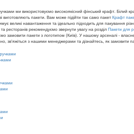
ручками ми використовуємо високоякісний фінський крафт. Білий кр
 виготовляють пакети. Вам може підійти так само пакет
Крафт паке
тримує великі навантаження та ідеально підходить для пакування різ
е та ресторанів рекомендуємо звернути увагу на розділ
Пакети для р
мо замовити пакети з логотипом (Київ). У нашому арсеналі - власн
о, ​​зв'яжіться з нашими менеджерами та дізнайтесь, як замовити п
учками
ками
ми