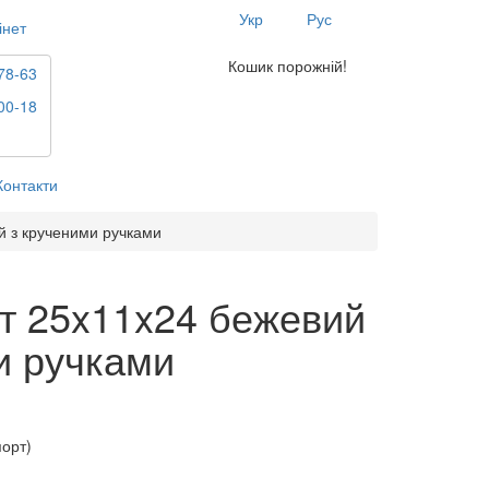
Укр
Рус
інет
Кошик порожній!
78-63
00-18
Контакти
й з крученими ручками
т 25x11x24 бежевий
и ручками
порт)