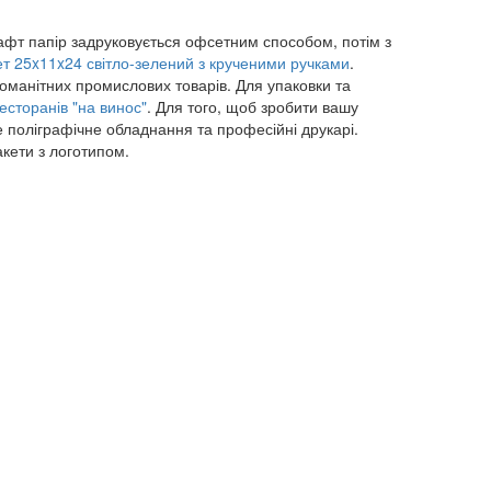
афт папір задруковується офсетним способом, потім з
т 25x11x24 світло-зелений з крученими ручками
.
номанітних промислових товарів. Для упаковки та
есторанів "на винос"
. Для того, щоб зробити вашу
е поліграфічне обладнання та професійні друкарі.
акети з логотипом.