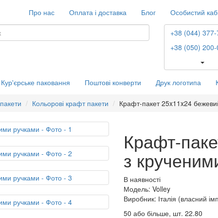
Про нас
Оплата і доставка
Блог
Особистий каб
+38 (044) 377-
+38 (050) 200-
Кур'єрське паковання
Поштові конверти
Друк логотипа
 пакети
Кольорові крафт пакети
Крафт-пакет 25x11x24 бежеви
Крафт-паке
з крученим
В наявності
Модель: Volley
Виробник: Італія (власний ім
50 або більше, шт.
22.80