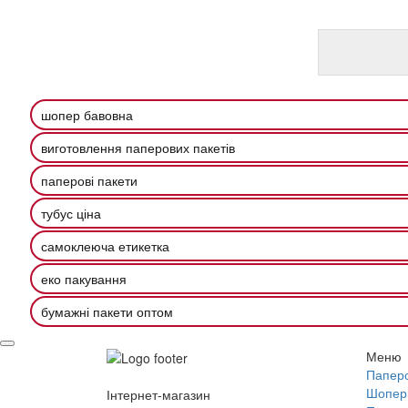
шопер бавовна
виготовлення паперових пакетів
паперові пакети
тубус ціна
самоклеюча етикетка
еко пакування
бумажні пакети оптом
Меню
Паперо
Шопер
Інтернет-магазин