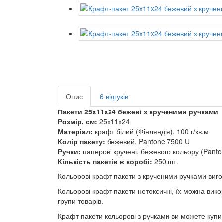
Опис
6 відгуків
Пакети 25x11x24 бежеві з крученими ручками
Розмір, см:
25х11х24
Матеріал:
крафт білий (Фінляндія), 100 г/кв.м
Колір пакету:
бежевий, Pantone 7500 U
Ручки:
паперові кручені, бежевого кольору (Pant
Кількість пакетів в коробі:
250 шт.
Кольорові крафт пакети з крученими ручками виго
Кольорові крафт пакети нетоксичні, їх можна вик
групи товарів.
Крафт пакети кольорові з ручками ви можете купити