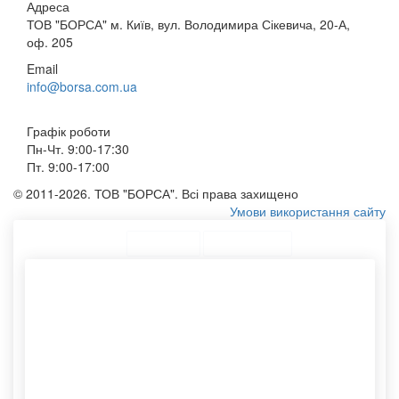
Адреса
ТОВ "БОРСА" м. Київ, вул. Володимира Сікевича, 20-А,
оф. 205
Email
info@borsa.com.ua
Графік роботи
Пн-Чт. 9:00-17:30
Пт. 9:00-17:00
© 2011-2026. ТОВ "БОРСА". Всі права захищено
Умови використання сайту
ТОП Категорії
Топ меню
Асортимент
Пакети з ручками купити
Паперовий пакети
Крафтові упаковки оптом
Пакетики з логотипом
Пакет паперовий оптом
Пакет на замовлення
Конверт із логотипом
Виготовлення пакетів
Друк сумок
Тубус для паперу
Нанесення логотипу
Еко торби
Еко сумки для друку