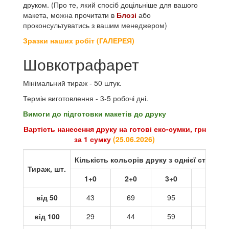
друком. (Про те, який спосіб доцільніше для вашого
макета, можна прочитати в
Блозі
або
проконсультуватись з вашим менеджером)
Зразки наших робіт (ГАЛЕРЕЯ)
Шовкотрафарет
Мінімальний тираж - 50 штук.
Термін виготовлення - 3-5 робочі дні.
Вимоги до підготовки макетів до друку
Вартість нанесення друку на готові еко-сумки, грн
за 1 сумку
(
25.06.2026
)
Кількість кольорів друку з однієї сторони
Тираж, шт.
1+0
2+0
3+0
4+0
від 50
43
69
95
121
від 100
29
44
59
73