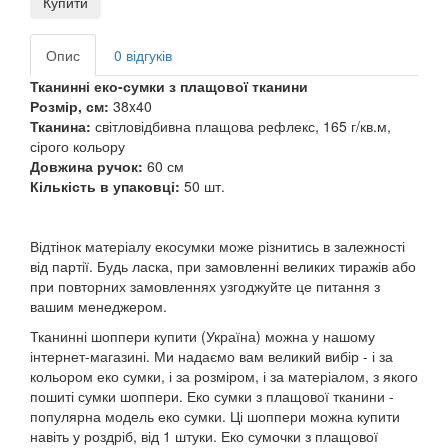
Купити
Опис
0 відгуків
Тканинні еко-сумки з плащової тканини
Розмір, см:
38x40
Тканина:
світловідбивна
плащова рефлекс, 165 г/кв.м,
сірого кольору
Довжина ручок:
60 см
Кількість в упаковці:
50 шт.
Відтінок матеріалу екосумки може різнитись в залежності
від партії. Будь ласка, при замовленні великих тиражів або
при повторних замовленнях узгоджуйте це питання з
вашим менеджером.
Тканинні шоппери купити (Україна) можна у нашому
інтернет-магазині. Ми надаємо вам великий вибір - і за
кольором еко сумки, і за розміром, і за матеріалом, з якого
пошиті сумки шоппери. Еко сумки з плащової тканини -
популярна модель еко сумки. Ці шоппери можна купити
навіть у роздріб, від 1 штуки. Еко сумочки з плащової