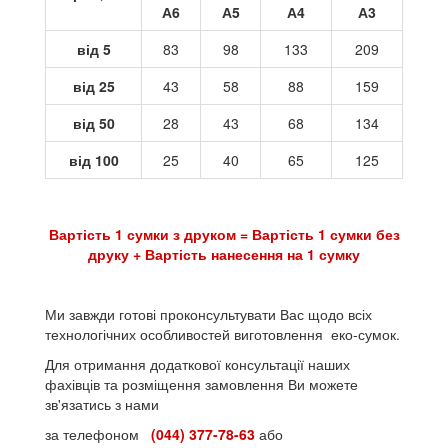
А6
А5
А4
А3
від 5
83
98
133
209
від 25
43
58
88
159
від 50
28
43
68
134
від 100
25
40
65
125
Вартість 1 сумки з друком = Вартість 1 сумки без
друку + Вартість нанесення на 1 сумку
Ми завжди готові проконсультувати Вас щодо всіх
технологічних особливостей виготовлення еко-сумок.
Для отримання додаткової консультації наших
фахівців та розміщення замовлення Ви можете
зв'язатись з нами
за телефоном
(044) 377-78-63
або