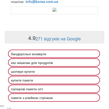
поштою:
info@borsa.com.ua
4.9
271 відгуків на Google
бандерольні конверти
еко мішечки для продуктів
шопери купити
купити пакети
паперові пакети опт
пакети з клейкою стрічкою