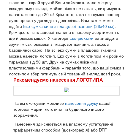
тканини – вкрай зручні! Вони займають мало місця у
складеному вигляді, майже нічого не важать, витримують
навантаження до 20 кг! Крім того, така еко сумка шоппер
дуже проста у догляді та довговічна. Вам також може
підійти
Еко-сумка синя з плащової тканини (38х40 см)
.
Крім цього, із плащової тканини в нашому асортименті є
ще й рюкзак мішок. У категорії
Еко-рюкзаки
ви знайдете
зручні міські рюкзаки з плащової тканини, а також з
бавовняної саржі. На всі еко сумки з плащової тканини
можна нанести логотип. Еко сумки з логотипом ми робимо
тиражами від 50 шт. Друк на сумках якісними
пластизолевими фарбами – гарантія того, що ваші сумки з
логотипом зберігатимуть свій товарний вигляд довгі роки.
Рекомендуємо нанесення ЛОГОТИПА
На всі еко-сумки можливе
нанесення друку
вашої
торгової марки, логотипа чи будь-якого іншого
зображення.
Нанесення здійснюється на власному устаткуванні
трафаретним способом (шовкографія) або DTF