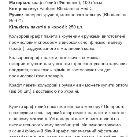
Матеріал:
крафт білий (Фінляндія), 100 г/кв.м
Колір пакету:
Pantone Rhodamine Red C
Ручки:
паперові кручені, малинового кольору (Rhodamine
Red C)
Кількість пакетів в коробі:
250 шт.
Кольорові крафт пакети з крученими ручками виготовлені
промисловим способом з високоякісної фінської паперу
(крафт), задрукованого в малиновий колір.
Кольорові крафт пакети нетоксичні, їх можна
використовувати для упаковки і транспортування харчових
продуктів; вони також відмінно застосовуються для
промислової групи товарів.
Крафт пакети кольорові з ручками ви можете купити оптом
(від 50 шт.) з доставкою по Україні.
Купити крафтовий пакет малинового кольору? Це просто,
враховуючи весь широкий асортимент на пакети крафтові
в нашому магазині. Усі паперові пакети виготовлені на
високотехнологічному виробництві. Ми використовуємо
якісний фінський білий крафт, запечатаний офсетним
способом різними насиченими кольорами. Це робить наші