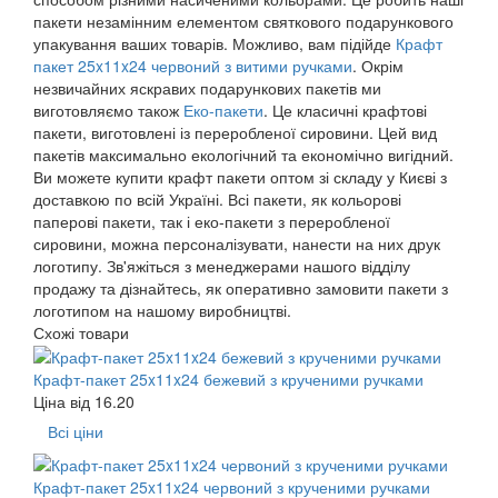
пакети незамінним елементом святкового подарункового
упакування ваших товарів. Можливо, вам підійде
Крафт
пакет 25x11x24 червоний з витими ручками
. Окрім
незвичайних яскравих подарункових пакетів ми
виготовляємо також
Еко-пакети
. Це класичні крафтові
пакети, виготовлені із переробленої сировини. Цей вид
пакетів максимально екологічний та економічно вигідний.
Ви можете купити крафт пакети оптом зі складу у Києві з
доставкою по всій Україні. Всі пакети, як кольорові
паперові пакети, так і еко-пакети з переробленої
сировини, можна персоналізувати, нанести на них друк
логотипу. Зв'яжіться з менеджерами нашого відділу
продажу та дізнайтесь, як оперативно замовити пакети з
логотипом на нашому виробництві.
Схожі товари
Крафт-пакет 25x11x24 бежевий з крученими ручками
Ціна від
16.20
Всі ціни
Крафт-пакет 25x11x24 червоний з крученими ручками