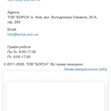
Адреса
ТОВ "БОРСА" м. Київ, вул. Володимира Сікевича, 20-А,
оф. 205
Email
info@borsa.com.ua
Графік роботи
Пн-Чт. 9:00-17:30
Пт. 9:00-17:00
© 2011-2026. ТОВ "БОРСА". Всі права захищено
Умови використання сайту
ТОП Категорії
Топ меню
Асортимент
Сумки з плащової тканини
Тубус із картону
Крафтові упаковки
Друк на замовлення
Паперові пакетики оптом
Сумки з бавовни
Спанбонд сумка
Виготовлення пакетів
Картонні тубуси для
Конверт формату а4