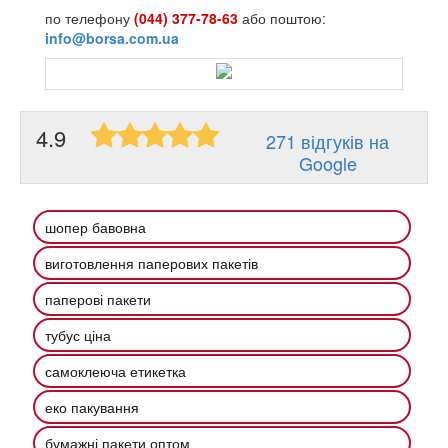
по телефону
(044) 377-78-63
або поштою:
info@borsa.com.ua
4.9
271 відгуків на
Google
шопер бавовна
виготовлення паперових пакетів
паперові пакети
тубус ціна
самоклеюча етикетка
еко пакування
бумажні пакети оптом