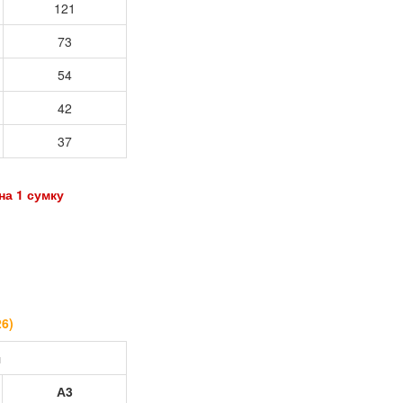
121
73
54
42
37
 1 сумку
26
)
я
А3