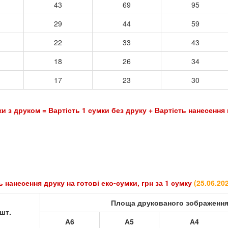
43
69
95
29
44
59
22
33
43
18
26
34
17
23
30
ість 1 сумки без друку + Вартість нанесення на
 готові еко-сумки, грн за 1 сумку
(
25.06.20
Площа друкованого зображенн
шт.
А6
А5
А4