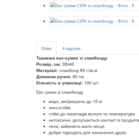
Опис
4 відгуків
Тканинні еко-сумки зі спанбонду
Розмір, см:
38x40
Матеріал:
спанбонд 80 г/кв.м
Довжина ручок:
60 см
Кількість в упаковці:
100 шт.
Еко сумки зі спанбонду
міцні, витримують до 15 кг
зносостійкі
стійкі до перепадів вологи та температури
нетоксичні, допускається контакт із проду
легкі, займають мало місця
добре підходять для нанесення друку