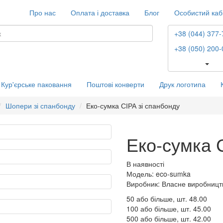
Про нас
Оплата і доставка
Блог
Особистий каб
+38 (044) 377-
+38 (050) 200-
Кур'єрське паковання
Поштові конверти
Друк логотипа
Шопери зі спанбонду
Еко-сумка СІРА зі спанбонду
Еко-сумка 
В наявності
Модель: eco-sumka
Виробник: Власне виробницт
50 або більше, шт.
48.00
100 або більше, шт.
45.00
500 або більше, шт.
42.00