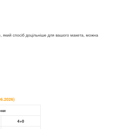
 який спосіб доцільніше для вашого макета, можна
06.2026
)
они
4+0