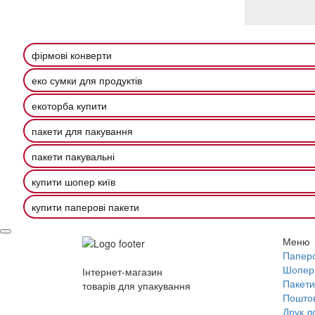
фірмові конверти
еко сумки для продуктів
екоторба купити
пакети для пакування
пакети пакувальні
купити шопер київ
купити паперові пакети
Меню
Паперо
Шопер
Інтернет-магазин
Пакети
товарів для упакування
Поштов
Друк л