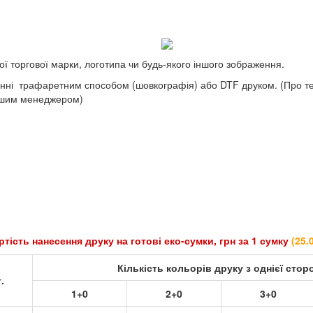
ї торгової марки, логотипа чи будь-якого іншого зображення.
нні трафаретним способом (шовкографія) або DTF друком. (Про те,
ашим менеджером)
ртість нанесення друку на готові еко-сумки, грн за 1 сумку
(
25.
Кількість кольорів друку з однієї стор
.
1+0
2+0
3+0