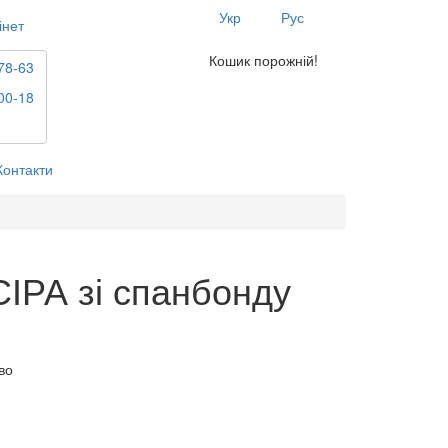
Укр
Рус
інет
Кошик порожній!
78-63
00-18
Контакти
СІРА зі спанбонду
во