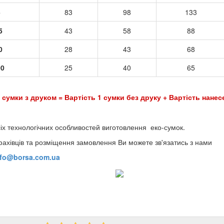
5
83
98
133
5
43
58
88
0
28
43
68
00
25
40
65
 сумки з друком = Вартість 1 сумки без друку + Вартість нанес
іх технологічних особливостей виготовлення еко-сумок.
фахівців та розміщення замовлення Ви можете зв'язатись з нами
nfo@borsa.com.ua