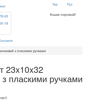
Укр
Рус
інет
Кошик порожній!
78-63
00-18
Контакти
ричневий з пласкими ручками
т 23x10x32
 з пласкими ручками
порт)