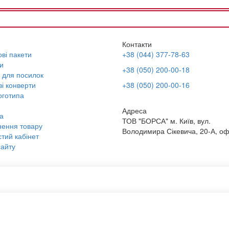
Контакти
ві пакети
+38 (044) 377-78-63
и
+38 (050) 200-00-18
 для посилок
і конверти
+38 (050) 200-00-16
оготипа
Адреса
а
ТОВ "БОРСА" м. Київ, вул.
ення товару
Володимира Сікевича, 20-А, оф
тий кабінет
айту
ні тубуси для пересилання
Купити конверт а4
 поштові конверти
Тубус пакувальний
ти а5
Крафт пакет із ручками