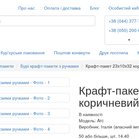
Про нас
Оплата і доставка
Блог
Особистий каб
+38 (044) 377-
+38 (050) 200-
Кур'єрське паковання
Поштові конверти
Друк логотипа
 пакети
Бурі крафт-пакети з ручками
Крафт-пакет 23x10x32 ко
Крафт-паке
коричневий
В наявності
Модель: Arc
Виробник: Італія (власний ім
50 або більше, шт.
14.40