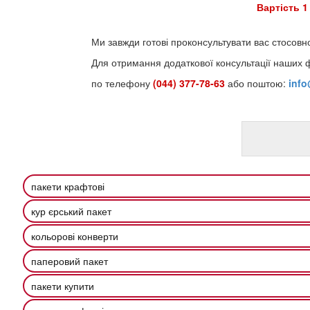
Вартість 1
Ми завжди готові проконсультувати вас стосовн
Для отримання додаткової консультації наших 
по телефону
(044) 377-78-63
або поштою:
inf
пакети крафтові
кур єрський пакет
кольорові конверти
паперовий пакет
пакети купити