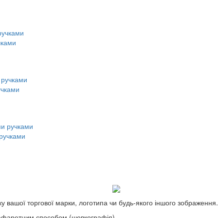
чками
учками
 ручками
у вашої торгової марки, логотипа чи будь-якого іншого зображення.
рафаретним способом (шовкографія).