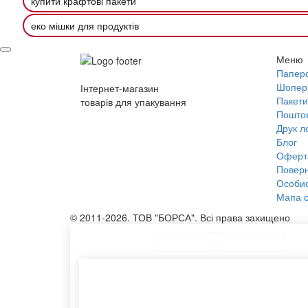
купити крафтові пакети
еко мішки для продуктів
Меню
Паперо
Шопер
Інтернет-магазин
Пакети
товарів для упакування
Поштов
Друк л
Блог
Оферт
Поверн
Особис
Мапа с
© 2011-2026. ТОВ "БОРСА". Всі права захищено
ТОП Категорії
Топ меню
Асортимент
Друк на еко сумках
Картон
Паперові пакетики оптом
Купити
Бавовняні мішечки
Конвер