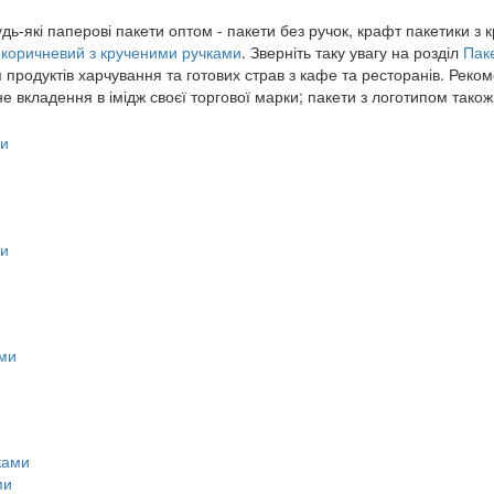
дь-які паперові пакети оптом - пакети без ручок, крафт пакетики з
 коричневий з крученими ручками
. Зверніть таку увагу на розділ
Паке
я продуктів харчування та готових страв з кафе та ресторанів. Рек
не вкладення в імідж своєї торгової марки; пакети з логотипом тако
ми