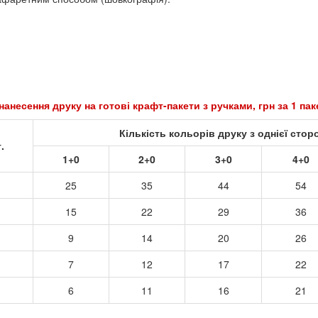
нанесення друку на готові крафт-пакети з ручками, грн за 1 па
Кількість кольорів друку з однієї стор
.
1+0
2+0
3+0
4+0
25
35
44
54
15
22
29
36
9
14
20
26
7
12
17
22
6
11
16
21