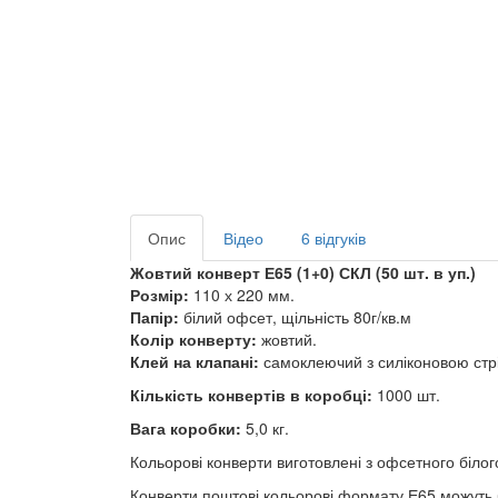
Опис
Відео
6 відгуків
Жовтий конверт Е65 (1+0) СКЛ (50 шт. в уп.)
Розмір:
110 х 220 мм.
Папір:
білий офсет, щільність 80г/кв.м
Колір конверту:
жовтий.
Клей на клапані:
самоклеючий з силіконовою ст
Кількість конвертів в коробці:
1000 шт.
Вага коробки:
5,0 кг.
Кольорові конверти виготовлені з офсетного біл
Конверти поштові кольорові формату Е65 можуть б