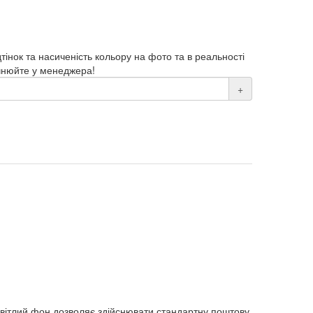
дтінок та насиченість кольору на фото та в реальності
чнюйте у менеджера!
+
 світлий фон дозволяє здійснювати стандартну поштову