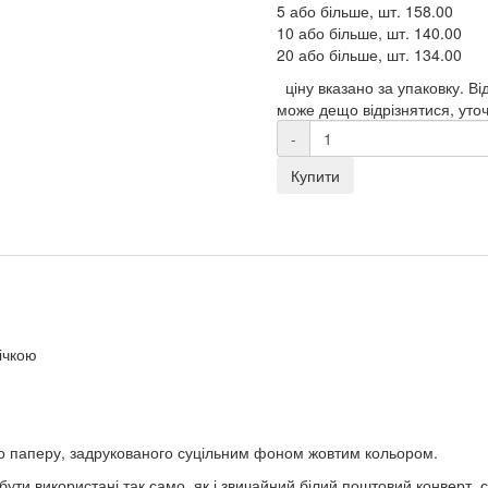
5 або більше, шт.
158.00
10 або більше, шт.
140.00
20 або більше, шт.
134.00
ціну вказано за упаковку. Ві
може дещо відрізнятися, уто
-
Купити
річкою
ого паперу, задрукованого суцільним фоном жовтим кольором.
ути використані так само, як і звичайний білий поштовий конверт,