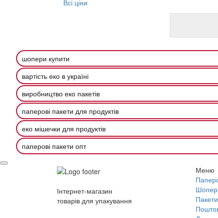
Всі ціни
шопери купити
вартість еко в україні
виробництво еко пакетів
паперові пакети для продуктів
еко мішечки для продуктів
паперові пакети опт
Меню
Паперо
Шопер
Інтернет-магазин
Пакети
товарів для упакування
Поштов