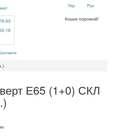
Укр
Рус
інет
Кошик порожній!
78-63
00-18
Контакти
.)
верт Е65 (1+0) СКЛ
.)
во