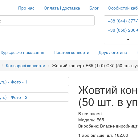
Про нас
Оплата і доставка
Блог
Особистий каб
+38 (044) 377-
+38 (050) 200-
Кур'єрське паковання
Поштові конверти
Друк логотипа
Кольорові конверти
Жовтий конверт Е65 (1+0) СКЛ (50 шт. в уп
Жовтий кон
(50 шт. в уп
В наявності
Модель: Е65
Виробник: Власне виробницт
1 або більше, шт.
182.00