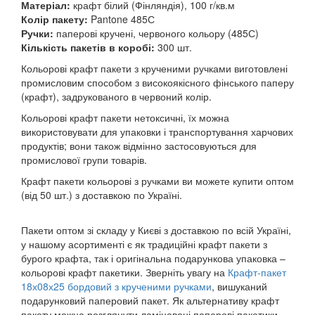
Матеріал:
крафт білий (Фінляндія), 100 г/кв.м
Колір пакету:
Pantone 485С
Ручки:
паперові кручені, червоного кольору (485С)
Кількість пакетів в коробі:
300 шт.
Кольорові крафт пакети з крученими ручками виготовлені
промисловим способом з високоякісного фінського паперу
(крафт), задрукованого в червоний колір.
Кольорові крафт пакети нетоксичні, їх можна
використовувати для упаковки і транспортування харчових
продуктів; вони також відмінно застосовуються для
промислової групи товарів.
Крафт пакети кольорові з ручками ви можете купити оптом
(від 50 шт.) з доставкою по Україні.
Пакети оптом зі складу у Києві з доставкою по всій Україні,
у нашому асортименті є як традиційні крафт пакети з
бурого крафта, так і оригінальна подарункова упаковка –
кольорові крафт пакетики. Зверніть увагу на
Крафт-пакет
18х08х25 бордовий з крученими ручками
, вишуканий
подарунковий паперовий пакет. Як альтернативу крафт
пакету можна розглянути ламіновані паперові пакетики