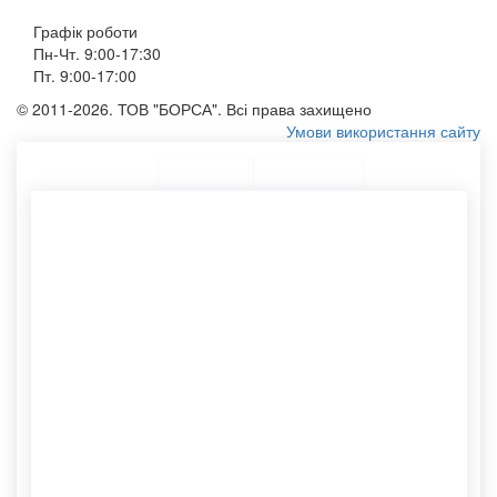
Графік роботи
Пн-Чт. 9:00-17:30
Пт. 9:00-17:00
© 2011-2026. ТОВ "БОРСА". Всі права захищено
Умови використання сайту
ТОП Категорії
Топ меню
Асортимент
Виготовлення фірмових
Наклейки для пакування
пакетів
Пакети з ручкою
Пакети з білого крафта
Картонні тубуси для
Конверти купити оптом
пакування
Білий паперовий пакет
Крафтові упаковки оптом
Конверт із логотипом
Крафтовий тубус
Замовлення конвертів із
Нанесення логотипу
логотипом
Бавовняний мішечок
Купити тубус
Пакет крафтовий
Шоппер еко
Конверти паперові
Шоппер без малюнка
Замовити виготовлення
Пакетики крафт
пакетів