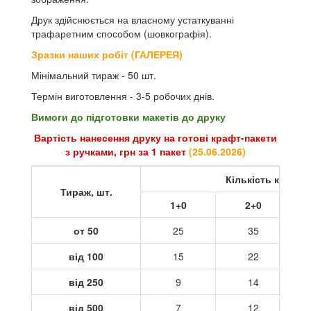
Друк здійснюється на власному устаткуванні
трафаретним способом (шовкографія).
Зразки наших робіт (ГАЛЕРЕЯ)
Мінімальний тираж - 50 шт.
Термін виготовлення - 3-5 робочих днів.
Вимоги до підготовки макетів до друку
Вартість нанесення друку на готові крафт-пакети
з ручками, грн за 1 пакет
(
25.06.2026
)
Кількість кольор
Тираж, шт.
1+0
2+0
от 50
25
35
від 100
15
22
від 250
9
14
від 500
7
12