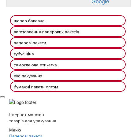
Google
шопер бавовна
виготовлення паперових пакетів
паперові пакети
тубус ціна
самоклеюча етикетка
еко пакування
бумажні пакети оптом
Інтернет-магазин
товарів для упакування
Меню
Паперові пакети