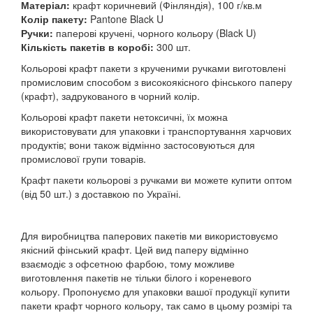
Матеріал:
крафт коричневий (Фінляндія), 100 г/кв.м
Колір пакету:
Pantone Black U
Ручки:
паперові кручені, чорного кольору (Black U)
Кількість пакетів в коробі:
300 шт.
Кольорові крафт пакети з крученими ручками виготовлені
промисловим способом з високоякісного фінського паперу
(крафт), задрукованого в чорний колір.
Кольорові крафт пакети нетоксичні, їх можна
використовувати для упаковки і транспортування харчових
продуктів; вони також відмінно застосовуються для
промислової групи товарів.
Крафт пакети кольорові з ручками ви можете купити оптом
(від 50 шт.) з доставкою по Україні.
Для виробництва паперових пакетів ми використовуємо
якісний фінський крафт. Цей вид паперу відмінно
взаємодіє з офсетною фарбою, тому можливе
виготовлення пакетів не тільки білого і кореневого
кольору. Пропонуємо для упаковки вашої продукції купити
пакети крафт чорного кольору, так само в цьому розмірі та