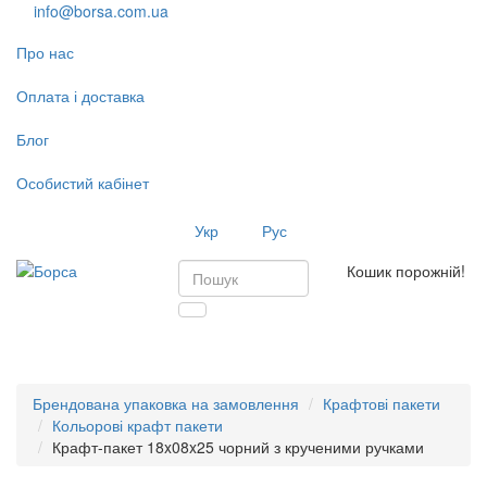
info@borsa.com.ua
Про нас
Оплата і доставка
Блог
Особистий кабінет
Укр
Рус
Кошик порожній!
Toggl
navig
Брендована упаковка на замовлення
Крафтові пакети
Кольорові крафт пакети
Крафт-пакет 18x08x25 чорний з крученими ручками