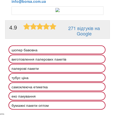
info@borsa.com.ua
4.9
271 відгуків на
Google
шопер бавовна
виготовлення паперових пакетів
паперові пакети
тубус ціна
самоклеюча етикетка
еко пакування
бумажні пакети оптом