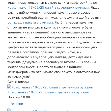
класичному кольорі ви можете купити крафтовий пакет
Крафт пакет 18х08х25 синій з крученими ручками
. Якщо
вам потрібно купити паперові пакети саме в цьому
розмірі, потрібний варіант можна пошукати ще й у розділі
Білі крафт пакети з ручками
. Які б паперові пакетики
оптом ви не вирішили купити, ви точно можете бути
впевнені як їх виконання: повністю автоматизоване
високотехнологічне виробництво паперових пакетів –
гарантія їхньої надійності та довговічності. Будь-які пакети
крафту ви можете перзоналізувати: наше виробництво
пакетів з логотипом працює швидко, чітко, ми
допомагаємо з візуалізацією макета, дотримуємося
термінів, друкуємо на власному устаткуванні з повним
контролем якості. Просто зв'яжіться з нашими
менеджерами та отримайте свої пакети з логотипом вже
за кілька днів!
Схожі товари
Крафт-пакет 18х08х25 білий з крученими ручками
Ціна від
10.80
Всі ціни