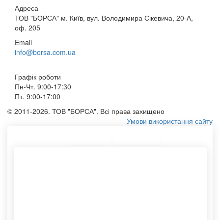
Адреса
ТОВ "БОРСА" м. Київ, вул. Володимира Сікевича, 20-А,
оф. 205
Email
info@borsa.com.ua
Графік роботи
Пн-Чт. 9:00-17:30
Пт. 9:00-17:00
© 2011-2026. ТОВ "БОРСА". Всі права захищено
Умови використання сайту
ТОП Категорії
Топ меню
Асортимент
Купити пакети з логотипом
Еко пакети
Конверти формату а4
Купити конверт с5
Бавовняні сумки
Друк пакетів оптом
Бавовняні мішечки оптом
Тканинний мішечок
Картонний тубус із кришкою
Картонні тубуси
Замовлення конвертів із
Нанесення логотипу
логотипом