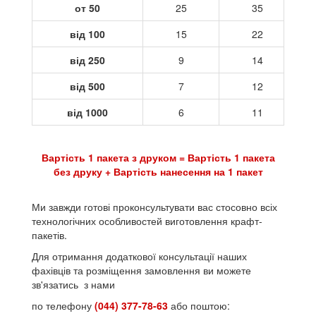
от 50
25
35
від 100
15
22
від 250
9
14
від 500
7
12
від 1000
6
11
Вартість 1 пакета з друком = Вартість 1 пакета
без друку + Вартість нанесення на 1 пакет
Ми завжди готові проконсультувати вас стосовно всіх
технологічних особливостей виготовлення крафт-
пакетів.
Для отримання додаткової консультації наших
фахівців та розміщення замовлення ви можете
зв'язатись з нами
по телефону
(044) 377-78-63
або поштою: