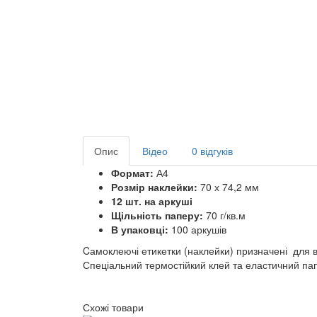
Опис
Відео
0 відгуків
Формат:
А4
Розмір наклейки:
70 х 74,2 мм
12 шт. на аркуші
Щільність паперу:
70 г/кв.м
В упаковці:
100 аркушів
Cамоклеючі етикетки (наклейки) призначені для 
Спеціальний термостійкий клей та еластичний пап
Схожі товари