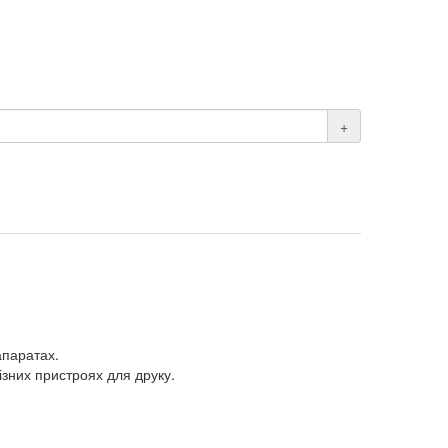
+
апаратах.
зних пристроях для друку.