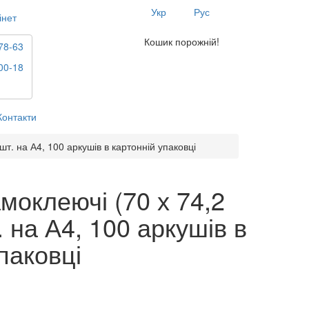
Укр
Рус
інет
Кошик порожній!
78-63
00-18
Контакти
шт. на А4, 100 аркушів в картонній упаковці
моклеючі (70 х 74,2
. на А4, 100 аркушів в
паковці