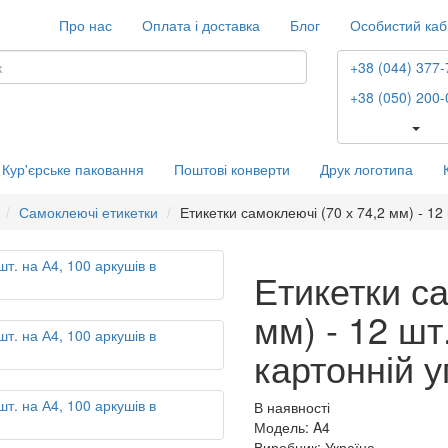
Про нас
Оплата і доставка
Блог
Особистий каб
+38 (044) 377-
+38 (050) 200-
Кур'єрське паковання
Поштові конверти
Друк логотипа
Самоклеючі етикетки
Етикетки самоклеючі (70 х 74,2 мм) - 12 
Етикетки са
мм) - 12 шт
картонній у
В наявності
Модель: A4
Виробник: Україна