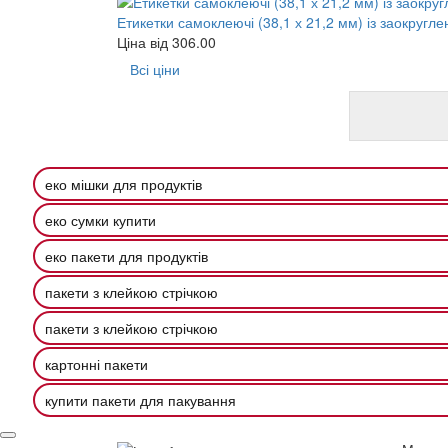
Етикетки самоклеючі (38,1 х 21,2 мм) із заокругле
Ціна від
306.00
Всі ціни
еко мішки для продуктів
еко сумки купити
еко пакети для продуктів
пакети з клейкою стрічкою
пакети з клейкою стрічкою
картонні пакети
купити пакети для пакування