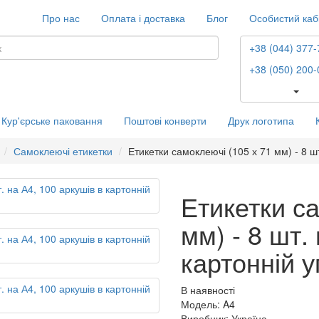
Про нас
Оплата і доставка
Блог
Особистий каб
+38 (044) 377-
+38 (050) 200-
Кур'єрське паковання
Поштові конверти
Друк логотипа
Самоклеючі етикетки
Етикетки самоклеючі (105 х 71 мм) - 8 шт
Етикетки са
мм) - 8 шт.
картонній у
В наявності
Модель: A4
Виробник: Україна