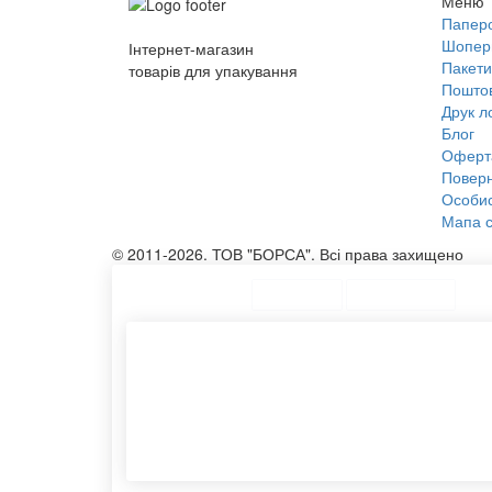
Меню
Паперо
Шопер
Інтернет-магазин
Пакети
товарів для упакування
Поштов
Друк л
Блог
Оферт
Поверн
Особис
Мапа с
© 2011-2026. ТОВ "БОРСА". Всі права захищено
ТОП Категорії
Топ меню
Асортимент
Білі пакети купити
Конвер
Конверти з логотипом
Сумку 
Картонний тубус із кришкою
Друк к
Виготовлення пакетів на замовлення
Нанесе
Мішки тканинні
Екоміш
Бавовняний мішечок
Мішки 