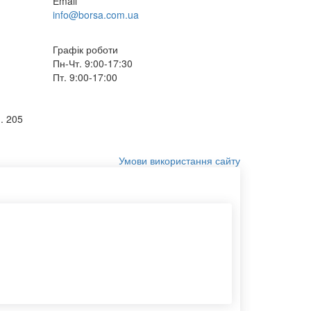
Email
info@borsa.com.ua
Графік роботи
Пн-Чт. 9:00-17:30
Пт. 9:00-17:00
. 205
Умови використання сайту
Пакети білі паперові
Еко сумка
Замовити паперовий пакет
Конверт бандерольний
Туби для пакування
Етикетки самоклеючі