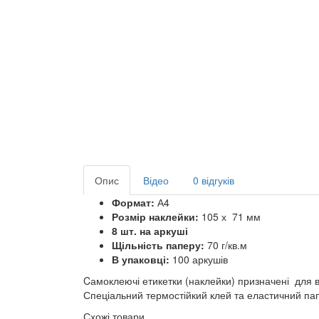
Опис
Відео
0 відгуків
Формат:
А4
Розмір наклейки:
105 х 71 мм
8 шт. на аркуші
Щільність паперу:
70 г/кв.м
В упаковці:
100 аркушів
Cамоклеючі етикетки (наклейки) призначені для 
Спеціальний термостійкий клей та еластичний пап
Схожі товари