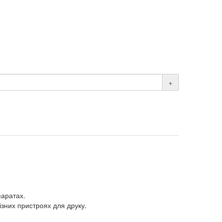
+
паратах.
зних пристроях для друку.