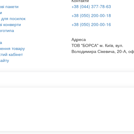
Контакти
ві пакети
+38 (044) 377-78-63
и
+38 (050) 200-00-18
 для посилок
і конверти
+38 (050) 200-00-16
оготипа
Адреса
а
ТОВ "БОРСА" м. Київ, вул.
ення товару
Володимира Сікевича, 20-А, оф
тий кабінет
айту
ти бандерольні
Сумки шоппер купити
шоппер
Картонні тубуси
рафтових пакетів
Крафтові упаковки оптом
ння логотипу
Друк логотипу на крафт
ечки оптом
Тканинний мішечок
для пакування
Замовлення конвертів із логотипом