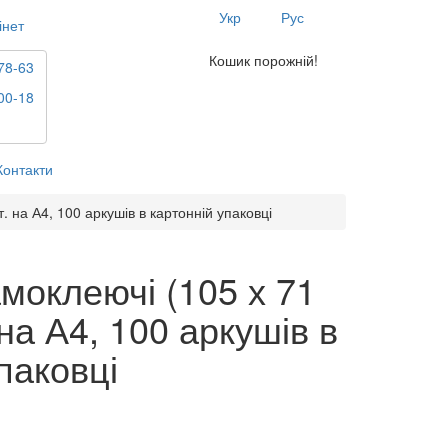
Укр
Рус
інет
Кошик порожній!
78-63
00-18
Контакти
. на А4, 100 аркушів в картонній упаковці
моклеючі (105 х 71
 на А4, 100 аркушів в
паковці