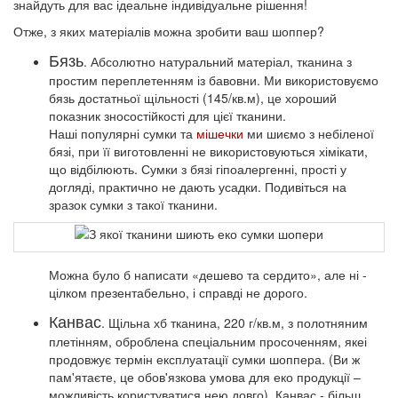
знайдуть для вас ідеальне індивідуальне рішення!
Отже, з яких матеріалів можна зробити ваш шоппер?
Бязь
. Абсолютно натуральний матеріал, тканина з
простим переплетенням із бавовни. Ми використовуємо
бязь достатньої щільності (145/кв.м), це хороший
показник зносостійкості для цієї тканини.
Наші популярні сумки та
мішечки
ми шиємо з небіленої
бязі, при її виготовленні не використовуються хімікати,
що відбілюють. Сумки з бязі гіпоалергенні, прості у
догляді, практично не дають усадки. Подивіться на
зразок сумки з такої тканини.
Можна було б написати «дешево та сердито», але ні -
цілком презентабельно, і справді не дорого.
Канвас
. Щільна хб тканина, 220 г/кв.м, з полотняним
плетінням, оброблена спеціальним просоченням, якеі
продовжує термін експлуатації сумки шоппера. (Ви ж
пам'ятаєте, це обов'язкова умова для еко продукції –
можливість користуватися нею довго). Канвас - більш