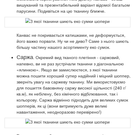
вишуканий та презентабельний варіант відомої багатьом
парусини. Подивіться на цю тканину ближче.
Канвас не покривається катишками, не деформується,
його важко порвати. Ну чи не диво? Саме з нього шиють
більшу частину нашого асортименту еко сумок.
Саржа
. Окремий вид тканого плетіння - саржовий,
напевно, ви не раз зустрічали тканини з діагональною
«ялинкою». Якщо ви замислюєтеся, з якої тканини
можна пошити хороший супер надійний і міцний шоппер,
зверніть увагу на саржеву тканину. Ми використовуємо
для пошиття бавовняну саржу високої щільності (240 г/
кв.м), як небілену, без хімічного відбілювання, так і
кольорову. Саржа відмінно підходить для великих сумок
шопперів, як ці (вони витримують дуже великі
навантаження, неодноразово перевірено!)