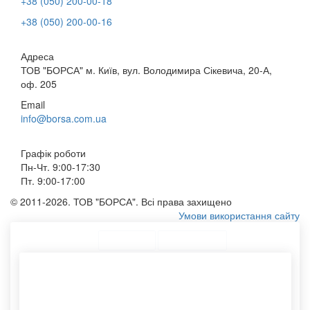
+38 (050) 200-00-18
+38 (050) 200-00-16
Адреса
ТОВ "БОРСА" м. Київ, вул. Володимира Сікевича, 20-А,
оф. 205
Email
info@borsa.com.ua
Графік роботи
Пн-Чт. 9:00-17:30
Пт. 9:00-17:00
© 2011-2026. ТОВ "БОРСА". Всі права захищено
Умови використання сайту
ТОП Категорії
Топ меню
Асортимент
Конверти з паперу
Купити конверти с5
Тканинний мішечок
Еко сумки замовити
Принт на сумках
Тубуси картонні