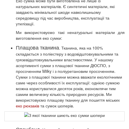
Еко сумка може бути виготовлена не лише із
натуральних матеріалів. Є синтетичні матеріали, які
завдають мінімальної шкоди навколишньому
середовищу під час виробництва, експлуатації та
утилізації.
Ми використовуємо такі ненатуральні матеріали для
виготовлення еко сумки:
Плащова тканина
. Тканина, яка на 100%
складається з поліестеру з водовідштовхувальними та
грязевідштовхувальними властивостями. У нашому
асортименті сумки з плащової тканини ДЮСПО, з
просоченням Milky і з поліуретановим просоченням.
Сумки з плащової тканини можна вважати екологічними
саме через особливості їх експлуатації: однією сумкою
можна користуватися десяток років, економлячи тим
самим величезну кількість природних ресурсів. Ми
використовуємо плащову тканину для пошиття міських
еко рюкзаків
та сумок шоперів.