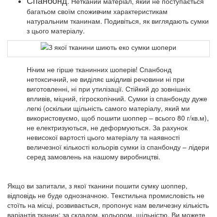
Спанбонд
. Нетканий матеріал, який не поступається
багатьом своїм споживчим характеристикам
натуральним тканинам. Подивіться, як виглядають сумки
з цього матеріалу.
Нічим не гірше тканинних шоперів! Спанбонд
нетоксичний, не виділяє шкідливі речовини ні при
виготовленні, ні при утилізації. Стійкий до зовнішніх
впливів, міцний, гігроскопічний. Сумки із спанбонду дуже
легкі (оскільки щільність самого матеріалу, який ми
використовуємо, щоб пошити шоппер – всього 80 г/кв.м),
не електризуються, не деформуються. За рахунок
невисокої вартості цього матеріалу та наявності
величезної кількості кольорів сумки із спанбонду – лідери
серед замовлень на нашому виробництві.
Якщо ви запитали, з якої тканини пошити сумку шоппер,
відповідь не буде однозначною. Текстильна промисловість не
стоїть на місці, розвивається, пропонує нам величезну кількість
варіантів тканин: за складом, кольором, щільністю. Ви можете