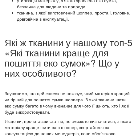
утилізація матеріалу, з якого зроблена еко сумка,
безпечна для людини та природи;
тканина, з якої виготовлений шоппер, проста і, головне,
довговічна в експлуатації.
Які ж тканини у нашому топ-5
«Які тканини краще для
пошиття еко сумок»? Що у
них особливого?
Зауважимо, що цей список не показує, який матеріал кращий
чи гірший для пошиття сумки шоппера. З якої тканини шити
еко сумку багато в чому визначає для чого її шиють, хто і як її
буде використовувати.
Якщо ви, прочитавши статтю, не зможете визначитися, з якого
матеріалу краще шити ваш шоппер, звертайтеся за
консультацією до наших менеджерів, вони обов'язково