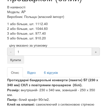
В наявності
Модель: AP
Виробник: Польща (власний імпорт)
1 або більше, шт.
1112.40
2 або більше, шт.
1044.60
3 або більше, шт.
977.40
5 або більше, шт.
910.20
ціну вказано за упаковку
-
+
Купити
Опис
Відео
6 відгуків
Протиударні бандерольні конверти (пакети)
S7 (230 х
340 мм) СКЛ
з повітряним прошарком (білі)
.
Розмір:
внутрішній- 230 х 340 мм
, зовнішній - 250 х 350
мм.
Папір:
білий крафт 90г/м2.
Клей на клапані:
самоклеючий з силіконовою стрічкою