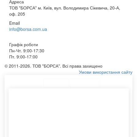
Адреса
ТОВ "БОРСА" м. Київ, вул. Володимира Сікевича, 20-А,
оф. 205
Email
info@borsa.com.ua
Графік роботи
Пн-Чт. 9:00-17:30
Пт. 9:00-17:00
© 2011-2026. ТОВ "БОРСА". Всі права захищено
Умови використання сайту
ТОП Категорії
Топ меню
Асортимент
Жіночу сумку шоппер
Пакети для магазинів
Кур'єрські пакети з
Шоппери еко
логотипом
Конверт бандерольний
Друк крафт пакетів
Сумки під логотип
Друк логотипів на пакетах
Полотняні мішечки
Замовлення конвертів із
логотипом