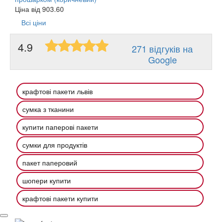
Ціна від
903.60
Всі ціни
4.9
271 відгуків на
Google
крафтові пакети львів
сумка з тканини
купити паперові пакети
сумки для продуктів
пакет паперовий
шопери купити
крафтові пакети купити