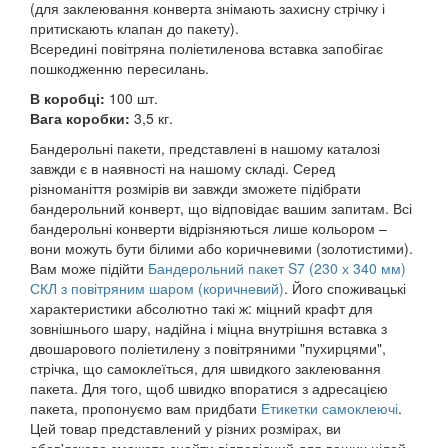
(для заклеювання конверта знімають захисну стрічку і
притискають клапан до пакету).
Всередині повітряна поліетиленова вставка запобігає
пошкодженню пересилань.
В коробці:
100 шт.
Вага коробки:
3,5 кг.
Бандерольні пакети, представлені в нашому каталозі
завжди є в наявності на нашому складі. Серед
різноманіття розмірів ви завжди зможете підібрати
бандерольний конверт, що відповідає вашим запитам. Всі
бандерольні конверти відрізняються лише кольором –
вони можуть бути білими або коричневими (золотистими).
Вам може підійти
Бандерольний пакет S7 (230 х 340 мм)
СКЛ з повітряним шаром (коричневий)
. Його споживацькі
характеристики абсолютно такі ж: міцний крафт для
зовнішнього шару, надійна і міцна внутрішня вставка з
двошарового поліетилену з повітряними "пухирцями",
стрічка, що самоклеїться, для швидкого заклеювання
пакета. Для того, щоб швидко впоратися з адресацією
пакета, пропонуємо вам придбати
Етикетки самоклеючі
.
Цей товар представлений у різних розмірах, ви