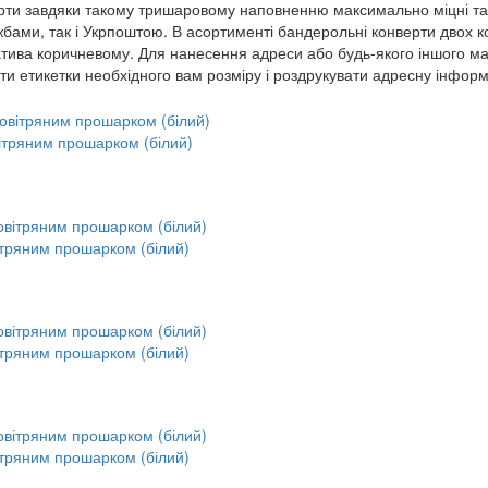
ерти завдяки такому тришаровому наповненню максимально міцні та
жбами, так і Укрпоштою. В асортименті бандерольні конверти двох к
атива коричневому. Для нанесення адреси або будь-якого іншого м
ати етикетки необхідного вам розміру і роздрукувати адресну інфор
ітряним прошарком (білий)
ітряним прошарком (білий)
ітряним прошарком (білий)
ітряним прошарком (білий)