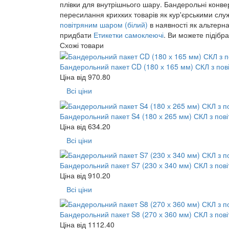
плівки для внутрішнього шару. Бандерольні конв
пересилання крихких товарів як кур'єрськими слу
повітряним шаром (білий)
в наявності як альтерн
придбати
Етикетки самоклеючі
. Ви можете підібр
Схожі товари
Бандерольний пакет CD (180 х 165 мм) СКЛ з пов
Ціна від
970.80
Всі ціни
Бандерольний пакет S4 (180 х 265 мм) СКЛ з пов
Ціна від
634.20
Всі ціни
Бандерольний пакет S7 (230 х 340 мм) СКЛ з пов
Ціна від
910.20
Всі ціни
Бандерольний пакет S8 (270 х 360 мм) СКЛ з пов
Ціна від
1112.40