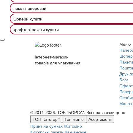
пакет паперовий
шопери купити
крафтові пакети купити
Меню
Паперо
Шопер
Інтернет-магазин
Пакети
товарів для упакування
Поштов
Друк л
Блог
Оферт
Поверн
Особис
Мапа с
© 2011-2026. ТОВ "БОРСА". Всі права захищено
ТОП Категорії
Топ меню
Асортимент
Принт на сумках
Житомир
Кур'єрські пакети
Кам'янське