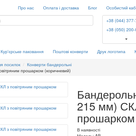
Про нас
Оплата і доставка
Блог
Особистий каб
+38 (044) 377-
+38 (050) 200-
Кур'єрське паковання
Поштові конверти
Друк логотипа
ля посилок
Конверти бандерольні
повітряним прошарком (коричневий)
Бандерольн
215 мм) СК
прошарком 
В наявності
Модель: AP