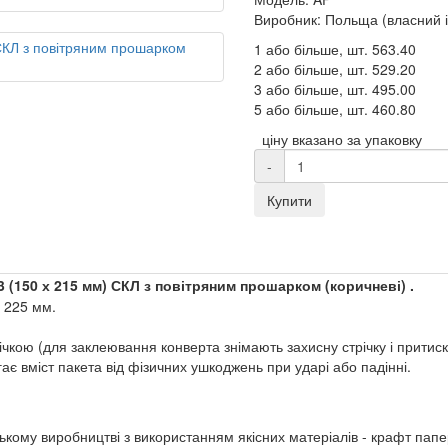
Виробник: Польща (власний 
1 або більше, шт.
563.40
2 або більше, шт.
529.20
3 або більше, шт.
495.00
5 або більше, шт.
460.80
ціну вказано за упаковку
-
Купити
 (150 х 215 мм)
СКЛ з повітряним прошарком
(коричневі) .
х 225 мм.
чкою (для заклеювання конверта знімають захисну стрічку і притиск
ає вміст пакета від фізичних ушкоджень при ударі або падінні.
кому виробництві з використанням якісних матеріалів - крафт папе