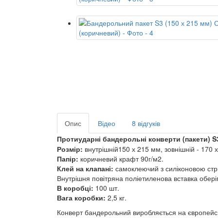
Опис
Відео
8 відгуків
Протиударні бандерольні конверти (пакети) S3
Розмір:
внутрішній
150 х 215
мм, зовнішній
- 170 
Папір:
коричневий крафт 90г/м2.
Клей на клапані:
самоклеючий з силіконовою стрі
Внутрішня повітряна поліетиленова вставка оберіг
В коробці:
100 шт.
Вага коробки:
2,5 кг.
Конверт бандерольний виробляється на європейсь