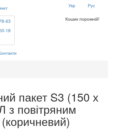
Укр
Рус
інет
Кошик порожній!
78-63
00-18
Контакти
ий пакет S3 (150 х
Л з повітряним
(коричневий)