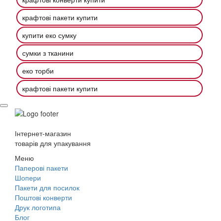
крафтові пакети купити
купити еко сумку
сумки з тканини
еко торби
крафтові пакети купити
Інтернет-магазин
товарів для упакування
Меню
Паперові пакети
Шопери
Пакети для посилок
Поштові конверти
Друк логотипа
Блог