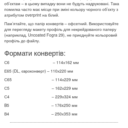
об’єктам – в цьому випадку вони не будуть надруковані. Така
помилка часто має місце при зміні кольору чорного об’єкту з
атрибутом overprint на білий.
Пам’ятайте, що папір конвертів – офсетний. Використовуйте
для перегляду макету профіль для некрейдованого паперу
(наприклад, Uncoated Fogra 29), не приєднуйте кольоровий
профіль до файлу.
Формати конвертів:
С6 – 114х162 мм
Е65 (DL, євроконверт) – 110х220 мм
С65 – 114х229 мм
С5 – 162х229 мм
С4 – 229х324 мм
B5 – 176x250 мм
В4 – 250х353 мм