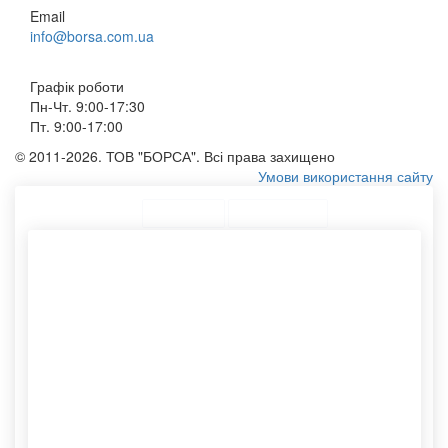
Email
info@borsa.com.ua
Графік роботи
Пн-Чт. 9:00-17:30
Пт. 9:00-17:00
© 2011-2026. ТОВ "БОРСА". Всі права захищено
Умови використання сайту
ТОП Категорії
Топ меню
Асортимент
Паперові пакети з ручками
Картонний тубус купити
Пакети для кур'єрської
Конверт із крафт паперу
доставки
Виготовлення конвертів
Друк логотипу на крафт
Тубус паперовий
Сумки зі своїм логотипом
Тубуси оптом
Бавовняний мішечок
Виробництво пакетів
Нанесення логотипу
паперових
Еко торби
Конверт бандерольний
Друк на замовлення
купити
Мішечки тканинні
Виготовлення рекламних