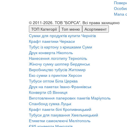
Поверн
Особис
Мапа с
© 2011-2026. ТОВ "БОРСА". Всі права захищено
ТОП Категорії
Топ меню
Асортимент
Сумки для продуктів купити
Чернігів
Крафт пакетики
Черкаси
Тубус із картону з кришками
Суми
Друк конверта
Нікополь
Нанесення логотипу
Тернопіль
Жіночу сумку шоппер
Бердянськ
Виробництво тубусів
Житомир
Еко сумки з принтом
Херсон
Тубуси оптом
Біла Церква
Друк на пакетах
Івано-Франківськ
Конверти c5
Вінниця
Виготовлення паперових пакетів
Маріуполь
Спанбонд сумка
Луцьк
Крафт пакети білі
Кропивницький
Тубуси для пакування
Хмельницький
Етикетки самоклеючі
Мелітополь
Є65 конверти
Миколаїв