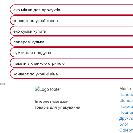
еко мішки для продуктів
конверт по україні ціна
еко сумки купити
паперові кульки
сумки для продуктів
пакети з клейкою стрічкою
конверт по україні ціна
Меню
Паперо
Шопер
Інтернет-магазин
Пакети
товарів для упакування
Поштов
Друк л
Блог
Оферт