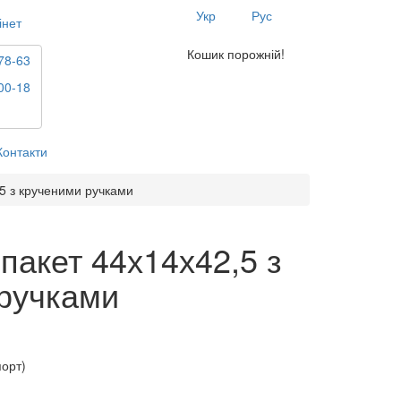
Укр
Рус
інет
Кошик порожній!
78-63
00-18
Контакти
5 з крученими ручками
пакет 44х14х42,5 з
ручками
порт)