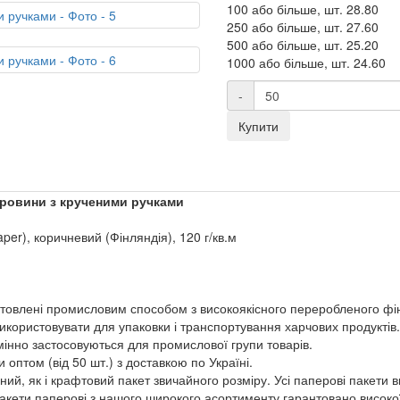
100 або більше, шт.
28.80
250 або більше, шт.
27.60
500 або більше, шт.
25.20
1000 або більше, шт.
24.60
-
Купити
ировини з крученими
ручками
er), коричневий (Фінляндія), 120 г/кв.м
отовлені промисловим способом з високоякісного переробленого фі
використовувати для упаковки і транспортування харчових продуктів.
мінно застосовуються для промислової групи товарів.
оптом (від 50 шт.) з доставкою по Україні.
ий, як і крафтовий пакет звичайного розміру. Усі паперові пакети ви
і пакети паперові з нашого широкого асортименту гарантовано високо