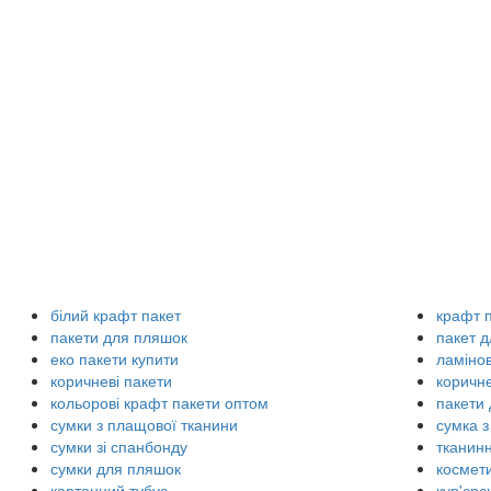
білий крафт пакет
крафт п
пакети для пляшок
пакет 
еко пакети купити
ламінов
коричневі пакети
коричне
кольорові крафт пакети оптом
пакети 
сумки з плащової тканини
сумка з
сумки зі спанбонду
тканинн
сумки для пляшок
космет
картонний тубус
кур'єрс