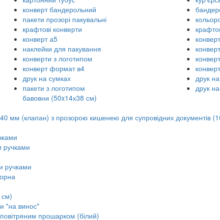
конверт бандерольний
бандер
пакети прозорі пакувальні
кольоро
крафтові конверти
крафто
конверт а5
конверт
наклейки для пакування
конвер
конверти з логотипом
конвер
конверт формат в4
конверт
друк на сумках
друк на
пакети з логотипом
друк на
бавовни (50x14х38 см)
 40 мм (клапан) з прозорою кишенею для супровідних документів (10
чками
и ручками
и ручками
чорна
 см)
и "на винос"
 повітряним прошарком (білий)