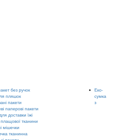
акет без ручок
Еко-
для пляшок
сумка
ані пакети
з
ві паперові пакети
для доставки їжі
 плащової тканини
і мішечки
ичка тканинна
ькі пакети