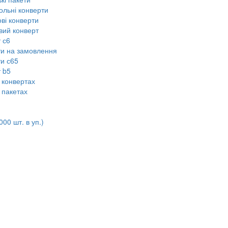
ольні конверти
ві конверти
вий конверт
 с6
ти на замовлення
ти с65
 b5
 конвертах
 пакетах
00 шт. в уп.)