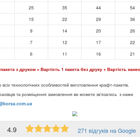
25
35
44
54
15
22
29
36
9
14
20
26
7
12
17
22
6
11
16
21
 пакета з друком = Вартість 1 пакета без друку + Вартість нанес
о всіх технологічних особливостей виготовлення крафт-пакетів.
фахівців та розміщення замовлення ви можете зв'язатись з нами
o@borsa.com.ua
4.9
271 відгуків на Google