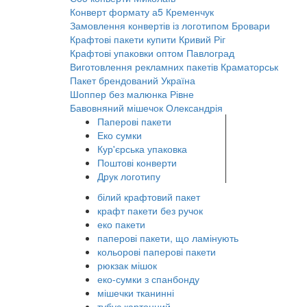
Конверт формату а5
Кременчук
Замовлення конвертів із логотипом
Бровари
Крафтові пакети купити
Кривий Ріг
Крафтові упаковки оптом
Павлоград
Виготовлення рекламних пакетів
Краматорськ
Пакет брендований
Україна
Шоппер без малюнка
Рівне
Бавовняний мішечок
Олександрія
Паперові пакети
Еко сумки
Кур'єрська упаковка
Поштові конверти
Друк логотипу
білий крафтовий пакет
крафт пакети без ручок
еко пакети
паперові пакети, що ламінують
кольорові паперові пакети
рюкзак мішок
еко-сумки з спанбонду
мішечки тканинні
тубус картонний