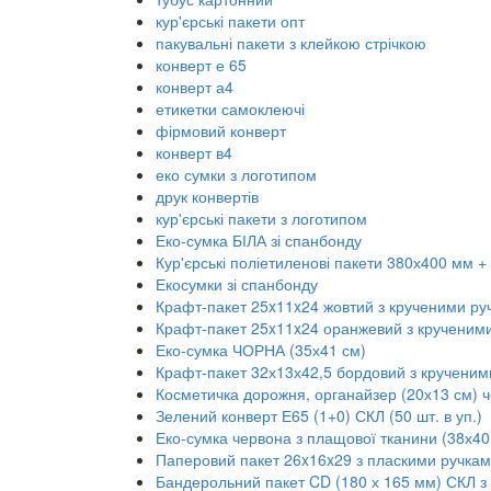
кур'єрські пакети опт
пакувальні пакети з клейкою стрічкою
конверт е 65
конверт а4
етикетки самоклеючі
фірмовий конверт
конверт в4
еко сумки з логотипом
друк конвертів
кур'єрські пакети з логотипом
Еко-сумка БІЛА зі спанбонду
Кур'єрські поліетиленові пакети 380х400 мм +
Екосумки зі спанбонду
Крафт-пакет 25x11x24 жовтий з крученими ру
Крафт-пакет 25x11x24 оранжевий з крученим
Еко-сумка ЧОРНА (35х41 см)
Крафт-пакет 32х13х42,5 бордовий з крученим
Косметичка дорожня, органайзер (20х13 см) 
Зелений конверт Е65 (1+0) СКЛ (50 шт. в уп.)
Еко-сумка червона з плащової тканини (38х40
Паперовий пакет 26x16x29 з пласкими ручкам
Бандерольний пакет CD (180 х 165 мм) СКЛ з