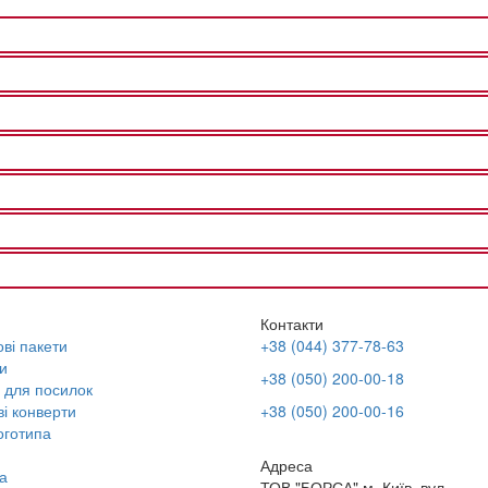
Контакти
ві пакети
+38 (044) 377-78-63
и
+38 (050) 200-00-18
 для посилок
і конверти
+38 (050) 200-00-16
оготипа
Адреса
а
ТОВ "БОРСА" м. Київ, вул.