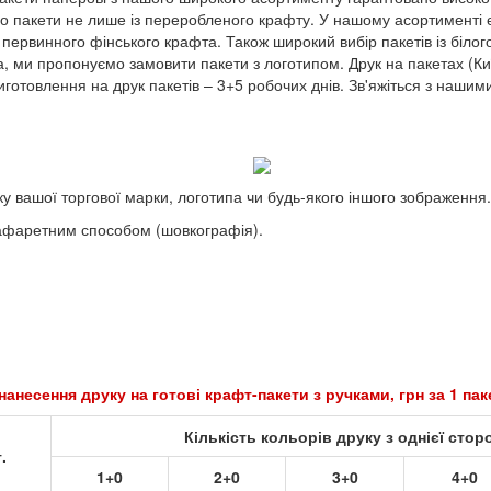
 пакети не лише із переробленого крафту. У нашому асортименті 
 первинного фінського крафта. Також широкий вибір пакетів із білог
афта, ми пропонуємо замовити пакети з логотипом. Друк на пакетах (К
готовлення на друк пакетів – 3+5 робочих днів. Зв'яжіться з наш
у вашої торгової марки, логотипа чи будь-якого іншого зображення.
рафаретним способом (шовкографія).
нанесення друку на готові крафт-пакети з ручками, грн за 1 па
Кількість кольорів друку з однієї стор
.
1+0
2+0
3+0
4+0