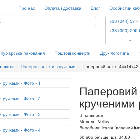
Про нас
Оплата і доставка
Блог
Особистий каб
+38 (044) 377-
+38 (050) 200-
Кур'єрське паковання
Поштові конверти
Друк логотипа
 пакети
Паперові пакети з ручками
Паперовий пакет 44х14х42,
Паперовий 
крученими 
В наявності
Модель: Volley
Виробник: Італія (власний ім
50 або більше, шт.
34.80