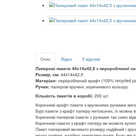
Опис
Відео
5 відгуків
Паперові пакети 44х14х42,5 з переробленої с
Розмір, см:
44x14x42,5
Матеріал:
перероблений крафт (100% recycled pap
Ручки:
паперові кручені, коричневого кольору
Кількість пакетів в коробі:
200 шт.
Коричневі крафт пакети з крученими ручками виг
Бурі пакети з крафт паперу нетоксичні, їх можна 
Коричневі паперові пакети з ручками так само від
Коричневі пакети з крафт паперу ви можете купити 
Пакет паперовий великого розміру надійний і зручн
міцно склеєні, надійно закріплені ручки. Будь-як