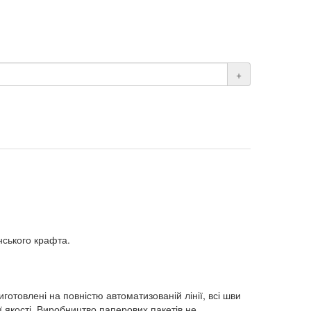
+
нського крафта.
готовлені на повністю автоматизованій лінії, всі шви
ї якості. Виробництво паперових пакетів не