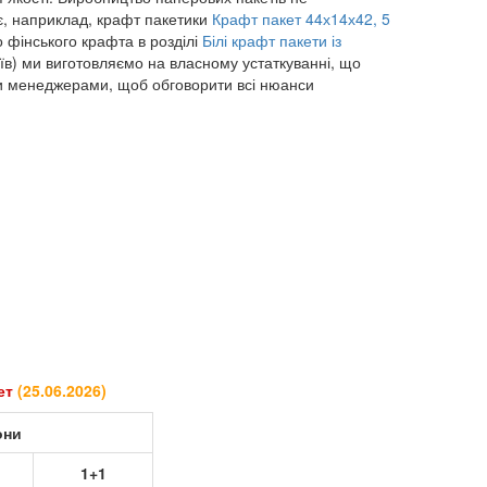
є, наприклад, крафт пакетики
Крафт пакет 44х14х42, 5
о фінського крафта в розділі
Білі крафт пакети із
иїв) ми виготовляємо на власному устаткуванні, що
ими менеджерами, щоб обговорити всі нюанси
кет
(
25.06.2026
)
они
1+1