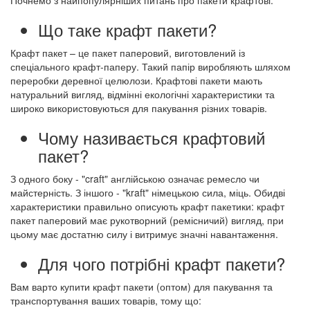
Почнемо з найпопулярніших питань про пакети крафтові.
Що таке крафт пакети?
Крафт пакет – це пакет паперовий, виготовлений із
спеціального крафт-паперу. Такий папір виробляють шляхом
переробки деревної целюлози. Крафтові пакети мають
натуральний вигляд, відмінні екологічні характеристики та
широко використовуються для пакування різних товарів.
Чому називається крафтовий
пакет?
З одного боку - "craft" англійською означає ремесло чи
майстерність. З іншого - "kraft" німецькою сила, міць. Обидві
характеристики правильно описують крафт пакетики: крафт
пакет паперовий має рукотворний (ремісничий) вигляд, при
цьому має достатню силу і витримує значні навантаження.
Для чого потрібні крафт пакети?
Вам варто купити крафт пакети (оптом) для пакування та
транспортування ваших товарів, тому що: