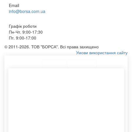
Email
info@borsa.com.ua
Графік роботи
Пн-Чт. 9:00-17:30
Пт. 9:00-17:00
© 2011-2026. ТОВ "БОРСА". Всі права захищено
Умови використання сайту
ТОП Категорії
Топ меню
Асортимент
Конверти бандерольні
Виготовлення пакетів із
купити
нанесенням
Конверт бандерольний
Замовити брендований
купити
пакет
Сумки еко
Поліетиленові пакети
Друк на сумці шоппер
Виготовлення конвертів із
Конверт е65 110х220
логотипом
Бавовняний мішечок
Сумку оптом
Етикетки самоклеючі
Текстильні мішечки
Замовити сумки