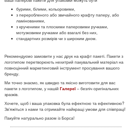
Ваші паперові пакети для упаковки можуть бути
бурими, білими, кольоровими,
з переробленого або звичайного крафту паперу, або
ламінованими,
з крученими та плоскими паперовими ручками,
мотузковими ручками або взагалі без них,
стандартних розмірів чи з широким дном.
Рекомендуємо замовити у нас друк на крафт пакеті. Пакети з
логотипом перетворюють нехитрий пакувальний матеріал на
повноцінний маркетинговий інструмент просування вашого
бренду.
Ми точно знаємо, як швидко та якісно виготовити для вас
пакети з логотипом, у нашій
Галереї
– безліч оригінальних
зразків.
Хочете, щоб і ваша упаковка була ефектною та ефективною?
Зв'яжіться з нами та отримайте найкращі умови для співпраці!
Пакуйте натурально разом із Борса!