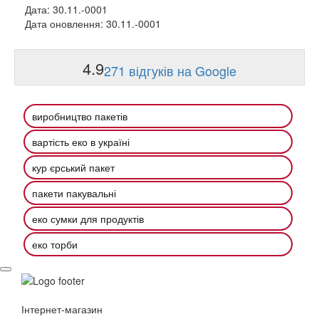
Дата: 30.11.-0001
Дата оновлення: 30.11.-0001
4.9
271 відгуків на Google
виробництво пакетів
вартість еко в україні
кур єрський пакет
пакети пакувальні
еко сумки для продуктів
еко торби
Інтернет-магазин