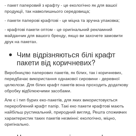
- пакет паперовий з крафту - це екологічно як для вашої
продукції, так навколишнього середовища;
- пакети паперові крафтові - це міцна та зручна упаковка;
- крафтові пакети оптом - це оригінальний рекламний
майданчик для вашого бренду, якщо ви захочете замовити
друк на пакетах.
Чим відрізняються білі крафт
пакети від коричневих?
Виробництво паперових пакетів, як білих, так і коричневих,
передбачає використання однакової сировини - деревної
целюлози. Для білих крафт пакетів вона проходить додаткову
обробку відбілюючими засобами.
Але є і тип бурих еко-пакетів, для яких використовується
перероблений крафт папір. Такі еко пакети крафтові мають
найбільш рустикальний, природний вигляд. Решта споживчих
характеристик таких пакетів незмінні: екологічно, міцно,
оригінально.