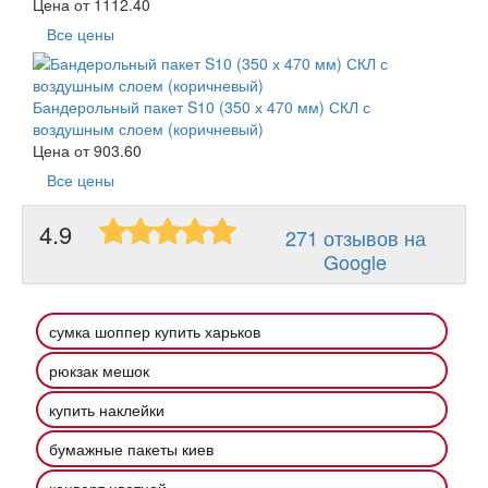
Цена от
1112.40
Все цены
Бандерольный пакет S10 (350 х 470 мм) СКЛ с
воздушным слоем (коричневый)
Цена от
903.60
Все цены
4.9
271 отзывов на
Google
сумка шоппер купить харьков
рюкзак мешок
купить наклейки
бумажные пакеты киев
конверт цветной