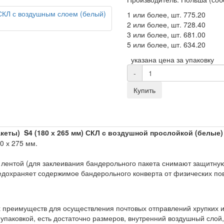
1 или более, шт.
775.20
2 или более, шт.
728.40
3 или более, шт.
681.00
5 или более, шт.
634.20
указана цена за упаковку
-
Купить
акеты)
S4 (180 х 265 мм) СКЛ
с воздушной прослойкой (белые)
00 х 275 мм.
лентой (для заклеивания бандерольного пакета снимают защитную 
едохраняет содержимое бандерольного конверта от физических по
преимуществ для осуществления почтовых отправлений хрупких и
упаковкой, есть достаточно размеров, внутренний воздушный слой, 