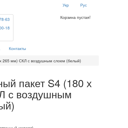
Укр
Рус
Корзина пустая!
78-63
00-18
а
Контакты
х 265 мм) СКЛ с воздушным слоем (белый)
ый пакет S4 (180 х
Л с воздушным
ый)
ственный импорт)