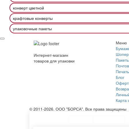
конверт цветной
крафтовые конверты
упаковочные пакеты
Меню
Бумаж
Шопер
Интернет-магазин
Пакеты
товаров для упаковки
Почтов
Печать
Блог
Оферт
Возвра
Личный
Карта 
© 2011-2026. ООО "БОРСА". Все права защищены
ТОП Категории
Топ меню
Ассортимент