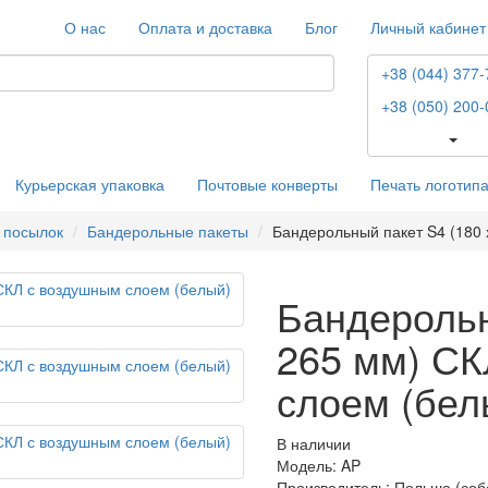
О нас
Оплата и доставка
Блог
Личный кабинет
+38 (044) 377-
+38 (050) 200-
Курьерская упаковка
Почтовые конверты
Печать логотип
 посылок
Бандерольные пакеты
Бандерольный пакет S4 (180 
Бандерольн
265 мм) СК
слоем (бел
В наличии
Модель: AP
Производитель: Польша (соб