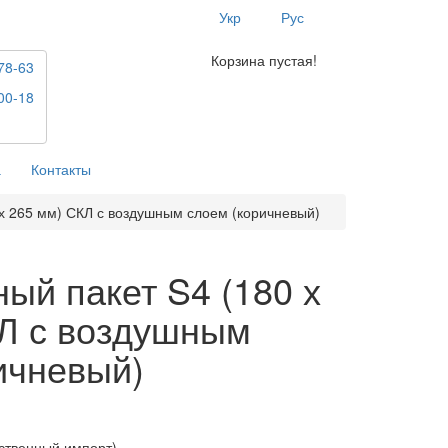
Укр
Рус
Корзина пустая!
78-63
00-18
а
Контакты
х 265 мм) СКЛ с воздушным слоем (коричневый)
ый пакет S4 (180 х
Л с воздушным
ичневый)
ственный импорт)