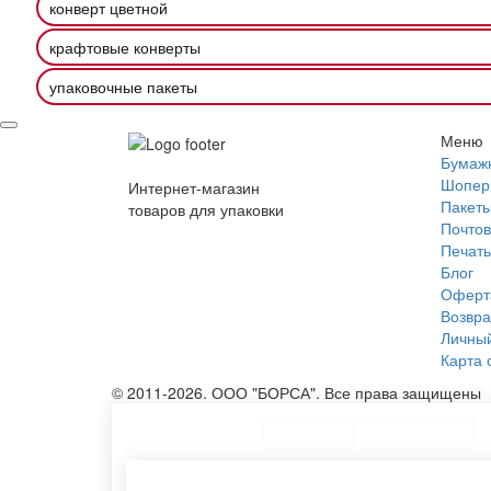
конверт цветной
крафтовые конверты
упаковочные пакеты
Меню
Бумаж
Шопер
Интернет-магазин
Пакеты
товаров для упаковки
Почтов
Печать
Блог
Оферт
Возвра
Личный
Карта 
© 2011-2026. ООО "БОРСА". Все права защищены
ТОП Категории
Топ меню
Ассортимент
Производство крафт пакетов
Пакет 