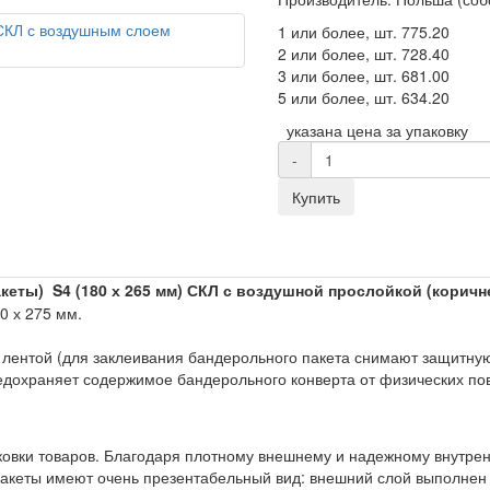
1 или более, шт.
775.20
2 или более, шт.
728.40
3 или более, шт.
681.00
5 или более, шт.
634.20
указана цена за упаковку
-
Купить
акеты)
S4 (180 х 265 мм) СКЛ
с воздушной прослойкой (коричн
00 х 275 мм.
лентой (для заклеивания бандерольного пакета снимают защитную 
едохраняет содержимое бандерольного конверта от физических по
ковки товаров. Благодаря плотному внешнему и надежному внутре
акеты имеют очень презентабельный вид: внешний слой выполнен 