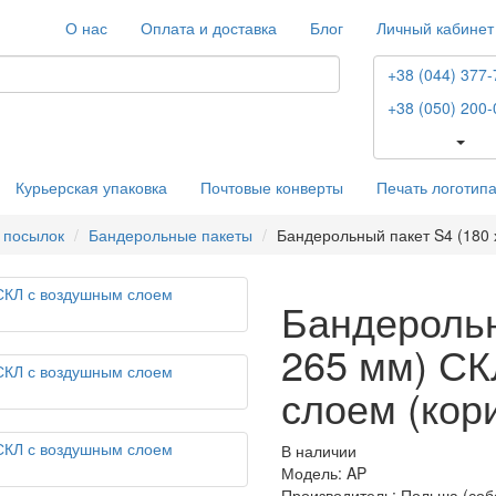
О нас
Оплата и доставка
Блог
Личный кабинет
+38 (044) 377-
+38 (050) 200-
Курьерская упаковка
Почтовые конверты
Печать логотип
 посылок
Бандерольные пакеты
Бандерольный пакет S4 (180 
Бандерольн
265 мм) СК
слоем (кор
В наличии
Модель: AP
Производитель: Польша (соб