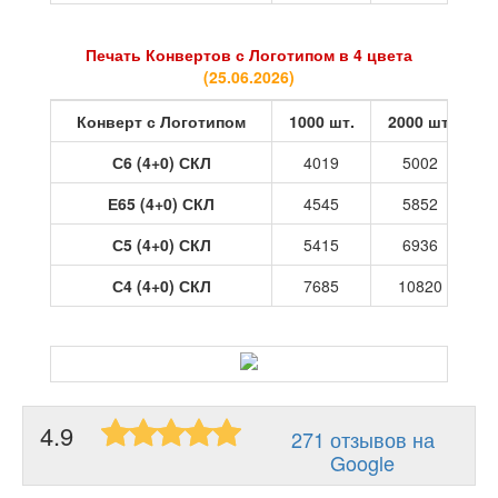
Печать Конвертов с Логотипом в 4 цвета
(
25.06.2026
)
Конверт с Логотипом
1000 шт.
2000 шт.
3
С6 (4+0) СКЛ
4019
5002
Е65 (4+0) СКЛ
4545
5852
С5 (4+0) СКЛ
5415
6936
С4 (4+0) СКЛ
7685
10820
4.9
271 отзывов на
Google