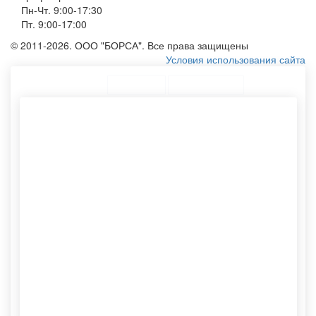
Пн-Чт. 9:00-17:30
Пт. 9:00-17:00
© 2011-2026. ООО "БОРСА". Все права защищены
Условия использования сайта
ТОП Категории
Топ меню
Ассортимент
Курьерские пакеты на заказ
Печать на шоперах
Конверты из крафтовой
Сумки шоппер
бумаги
Dl конверт
Картонный тубус
Эко сумка шоппер
Бумажные тубусы
Пакетики крафт
Пакет крафтовый
Картонные тубусы для
Тубус упаковочный
упаковки
Тканевый мешочек
Спанбонд сумка
Хлопковые мешочки
Пакет крафт с логотипом
Эко сумки опт
Тканевые мешки для
Производство пакетов
упаковки
бумажных
Конверты формата а5
Сумку их хлопка
Тканевые мешочки
Экомешочки оптом
Пакетики оптом
Хлопковый мешочек
Этикетки самоклеящиеся