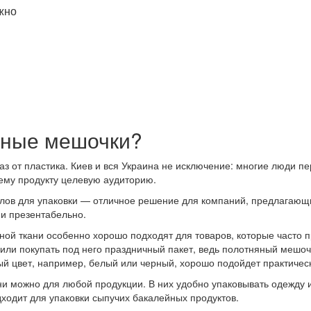
жно
ичные мешочки?
аз от пластика. Киев и вся Украина не исключение: многие люди пе
оему продукту целевую аудиторию.
алов для упаковки — отличное решение для компаний, предлагающи
 и презентабельно.
ной ткани особенно хорошо подходят для товаров, которые часто п
или покупать под него праздничный пакет, ведь полотняный мешоче
ый цвет, например, белый или черный, хорошо подойдет практичес
ни можно для любой продукции. В них удобно упаковывать одежду 
дходит для упаковки сыпучих бакалейных продуктов.