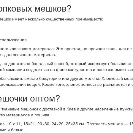
опковых мешков?
 мешок имеет несколько существенных преимуществ:
использования.
ого хлопкового материала. Это простая, но прочная ткань: для ее
ет долговечность материала.
, но достаточно банальный способ, который использует большинств
й компании выделиться на фоне конкурентов и легко запомниться
обы сложить вместе бижутерию или другие мелочи. Хлопковый меш
спользования вещей. Кроме того, хлопок полностью разлагается и 
ешочки оптом?
 тканевые мешочки с доставкой в Киев и другие населенные пункт
тво материалов и пошива.
: 10 х 11, 15×21, 20×30, 24×29, 25×35 см. Плотность мешков — 150
ные и белые.